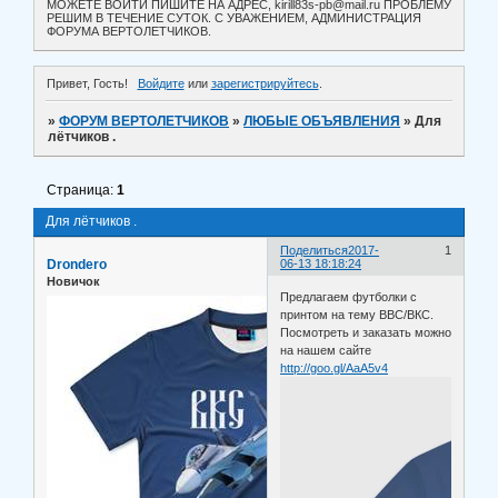
МОЖЕТЕ ВОЙТИ ПИШИТЕ НА АДРЕС, kirill83s-pb@mail.ru ПРОБЛЕМУ
РЕШИМ В ТЕЧЕНИЕ СУТОК. С УВАЖЕНИЕМ, АДМИНИСТРАЦИЯ
ФОРУМА ВЕРТОЛЕТЧИКОВ.
Привет, Гость!
Войдите
или
зарегистрируйтесь
.
»
ФОРУМ ВЕРТОЛЕТЧИКОВ
»
ЛЮБЫЕ ОБЪЯВЛЕНИЯ
»
Для
лётчиков .
Страница:
1
Для лётчиков .
Поделиться
2017-
1
Drondero
06-13 18:18:24
Новичок
Предлагаем футболки с
принтом на тему ВВС/ВКС.
Посмотреть и заказать можно
на нашем сайте
http://goo.gl/AaA5v4