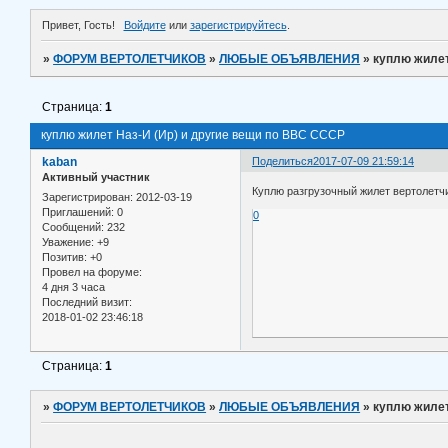
Привет, Гость!
Войдите
или
зарегистрируйтесь
.
»
ФОРУМ ВЕРТОЛЕТЧИКОВ
»
ЛЮБЫЕ ОБЪЯВЛЕНИЯ
»
куплю жилет
Страница:
1
куплю жилет Наз-И (Ир) и другие вещи по ВВС СССР
kaban
Поделиться
2017-07-09 21:59:14
Активный участник
Куплю разгрузочный жилет вертолетч
Зарегистрирован
: 2012-03-19
Приглашений:
0
0
Сообщений:
232
Уважение:
+9
Позитив:
+0
Провел на форуме:
4 дня 3 часа
Последний визит:
2018-01-02 23:46:18
Страница:
1
»
ФОРУМ ВЕРТОЛЕТЧИКОВ
»
ЛЮБЫЕ ОБЪЯВЛЕНИЯ
»
куплю жилет