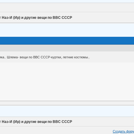
 Наз-И (Ир) и другие вещи по ВВС СССР
ика.. Шлема- вещи по ВВС СССР-куртки, летние костюмы..
 Наз-И (Ир) и другие вещи по ВВС СССР
Создать фор