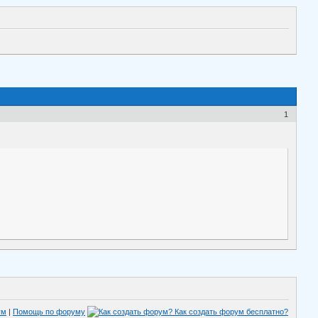
1
ум
|
Помощь по форуму