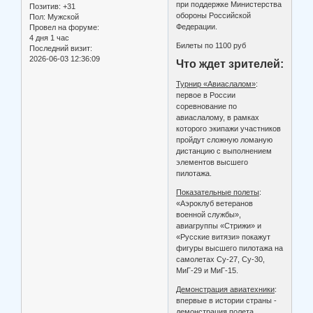
при поддержке Министерства
Позитив:
+31
обороны Российской
Пол:
Мужской
Федерации.
Провел на форуме:
4 дня 1 час
Билеты по 1100 руб
Последний визит:
2026-06-03 12:36:09
Что ждет зрителей:
Турнир «Авиаслалом»
:
первое в России
соревнование по
авиаслалому, в рамках
которого экипажи участников
пройдут сложную ломаную
дистанцию с выполнением
элементов высшего
пилотажа.
Показательные полеты
:
«Аэроклуб ветеранов
военной службы»,
авиагруппы «Стрижи» и
«Русские витязи» покажут
фигуры высшего пилотажа на
самолетах Су-27, Су-30,
МиГ-29 и МиГ-15.
Демонстрация авиатехники
:
впервые в истории страны -
демонстрация полета