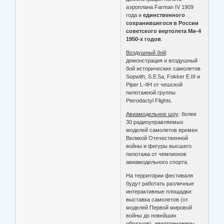
аэроплана Farman IV 1909
года и
единственного
сохранившегося в России
советского вертолета Ми-4
1950-х годов
.
Воздушный бой
:
демонстрация и воздушный
бой исторических самолетов
Sopwith, S.E.5a, Fokker E.III и
Piper L-4H от чешской
пилотажной группы
Pterodactyl Flights.
Авиамодельное шоу
: более
30 радиоуправляемых
моделей самолетов времен
Великой Отечественной
войны и фигуры высшего
пилотажа от чемпионов
авиамодельного спорта.
На территории фестиваля
будут работать различные
интерактивные площадки:
выставка самолетов (от
моделей Первой мировой
войны до новейших
образцов), авиатренажеры