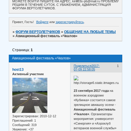
МОЖЕТЕ ВОЙТИ ПИШИТЕ НА АДРЕС, kirill83s-pb@mail.ru ПРОБЛЕМУ
РЕШИМ В ТЕЧЕНИЕ СУТОК. С УВАЖЕНИЕМ, АДМИНИСТРАЦИЯ
ФОРУМА ВЕРТОЛЕТЧИКОВ.
Привет, Гость!
Войдите
или
зарегистрируйтесь
.
»
ФОРУМ ВЕРТОЛЕТЧИКОВ
»
ОБЩЕНИЕ НА ЛЮБЫЕ ТЕМЫ
»
Авиационный фестиваль «Чкалов»
Страница:
1
Авиационный фестиваль «Чкалов»
Поделиться
2017-
1
host13
07-09 22:58:05
Активный участник
23 сентября 2017 года
на
военном аэродроме
«Кубинка» состоится самое
зрелищное авиашоу осени -
Авиационный фестиваль
«Чкалов»
. Организаторы
Зарегистрирован
: 2010-12-12
мероприятия: университет
Приглашений:
1
«Синергия» и «Аэроклуб
Сообщений:
319
ветеранов военной службы»
Уважение:
+37