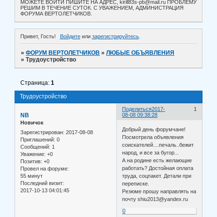
МОЖЕТЕ ВОЙТИ ПИШИТЕ НА АДРЕС, kirill83s-pb@mail.ru ПРОБЛЕМУ
РЕШИМ В ТЕЧЕНИЕ СУТОК. С УВАЖЕНИЕМ, АДМИНИСТРАЦИЯ
ФОРУМА ВЕРТОЛЕТЧИКОВ.
Привет, Гость!
Войдите
или
зарегистрируйтесь
.
»
ФОРУМ ВЕРТОЛЕТЧИКОВ
»
ЛЮБЫЕ ОБЪЯВЛЕНИЯ
»
Трудоустройство
Страница:
1
Трудоустройство
Поделиться
2017-
1
NB
08-08 09:38:28
Новичок
Добрый день форумчане!
Зарегистрирован
: 2017-08-08
Посмотрела объявления
Приглашений:
0
соискателей....печаль..бежит
Сообщений:
1
народ, и все за бугор...
Уважение:
+0
А на родине есть желающие
Позитив:
+0
работать? Достойная оплата
Провел на форуме:
55 минут
труда, соцпакет. Детали при
Последний визит:
переписке.
2017-10-13 04:01:45
Резюме прошу направлять на
почту shiu2013@yandex.ru
0