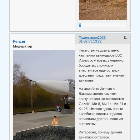
0
Поделиться
2025-
11
Fencer
01-02 03:13:22
Модератор
Несмотря на длительную
кампанию авиаударов ВВС
Израиля, у новых умеренно
бородатых сирийских
властей все еще остался
довольно представительных
авиапарк.
На авиабазе Истамо в
Латакии можно заметить
сразу несколько вертолетов
Gazelle, Ми-8, Ми-14, Ми-24 и
Ка-28. Именно здесь новые
сирийские пилоты недавно
осваивали доставшиеся им
вертолеты.
Интересно, почему данная
авиабаза осталась