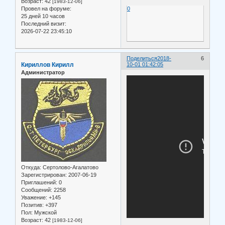
Возраст:
42
[1983-12-06]
Провел на форуме:
0
25 дней 10 часов
Последний визит:
2026-07-22 23:45:10
Поделиться
2018-
6
Кириллов Кирилл
10-01 01:42:05
Администратор
Откуда:
Сертолово-Агалатово
Зарегистрирован
: 2007-06-19
Приглашений:
0
Сообщений:
2258
Уважение:
+145
Позитив:
+397
Пол:
Мужской
Возраст:
42
[1983-12-06]