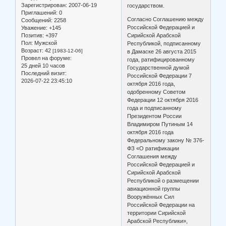
Зарегистрирован
: 2007-06-19
государством.
Приглашений:
0
Согласно Соглашению между
Сообщений:
2258
Российской Федерацией и
Уважение:
+145
Позитив:
+397
Сирийской Арабской
Пол:
Мужской
Республикой, подписанному
Возраст:
42
[1983-12-06]
в Дамаске 26 августа 2015
Провел на форуме:
года, ратифицированному
25 дней 10 часов
Государственной думой
Последний визит:
Российской Федерации 7
2026-07-22 23:45:10
октября 2016 года,
одобренному Советом
Федерации 12 октября 2016
года и подписанному
Президентом России
Владимиром Путиным 14
октября 2016 года
Федеральному закону № 376-
ФЗ «О ратификации
Соглашения между
Российской Федерацией и
Сирийской Арабской
Республикой о размещении
авиационной группы
Вооружённых Сил
Российской Федерации на
территории Сирийской
Арабской Республики»,