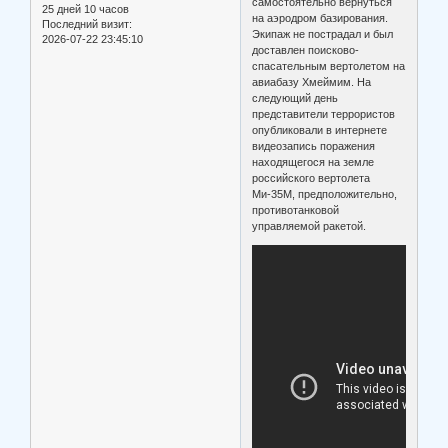
самостоятельно вернуться
25 дней 10 часов
на аэродром базирования.
Последний визит:
Экипаж не пострадал и был
2026-07-22 23:45:10
доставлен поисково-
спасательным вертолетом на
авиабазу Хмеймим. На
следующий день
представители террористов
опубликовали в интернете
видеозапись поражения
находящегося на земле
российского вертолета
Ми-35М, предположительно,
противотанковой
управляемой ракетой.