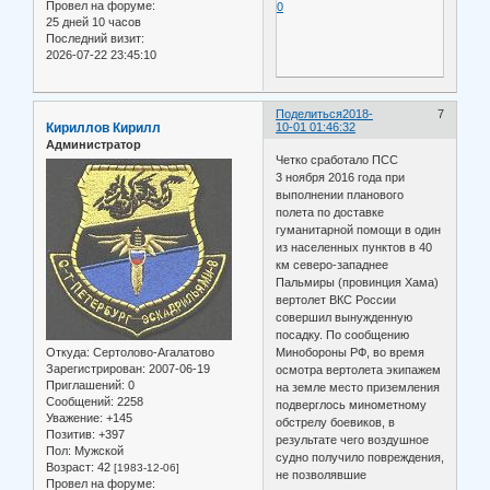
Провел на форуме:
0
25 дней 10 часов
Последний визит:
2026-07-22 23:45:10
Поделиться
2018-
7
Кириллов Кирилл
10-01 01:46:32
Администратор
Четко сработало ПСС
3 ноября 2016 года при
выполнении планового
полета по доставке
гуманитарной помощи в один
из населенных пунктов в 40
км северо-западнее
Пальмиры (провинция Хама)
вертолет ВКС России
совершил вынужденную
посадку. По сообщению
Откуда:
Сертолово-Агалатово
Минобороны РФ, во время
Зарегистрирован
: 2007-06-19
осмотра вертолета экипажем
Приглашений:
0
на земле место приземления
Сообщений:
2258
подверглось минометному
Уважение:
+145
обстрелу боевиков, в
Позитив:
+397
результате чего воздушное
Пол:
Мужской
судно получило повреждения,
Возраст:
42
[1983-12-06]
не позволявшие
Провел на форуме: