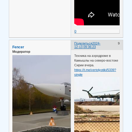
0
Поделиться
2024-
9
Fencer
12-13 09:36:23
Модератор
Техника на аэродроме в
Камышлы на северо-востоке
Сирии вчера.
https://t.me/vertolyotiki/5339?
single