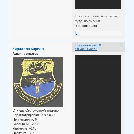
Простите, если запостил не
туда, но эмоции
захлестывают.
0
Поделиться
2018-
3
Кириллов Кирилл
09-30 01:30:52
Администратор
Откуда:
Сертолово-Агалатово
Зарегистрирован
: 2007-06-19
Приглашений:
0
Сообщений:
2258
Уважение:
+145
Позитив:
+397