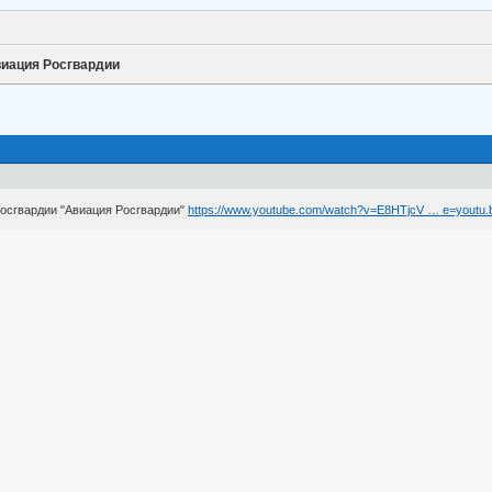
иация Росгвардии
осгвардии "Авиация Росгвардии"
https://www.youtube.com/watch?v=E8HTjcV … e=youtu.