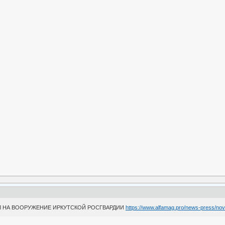
Л НА ВООРУЖЕНИЕ ИРКУТСКОЙ РОСГВАРДИИ
https://www.alfamag.pro/news-press/nov