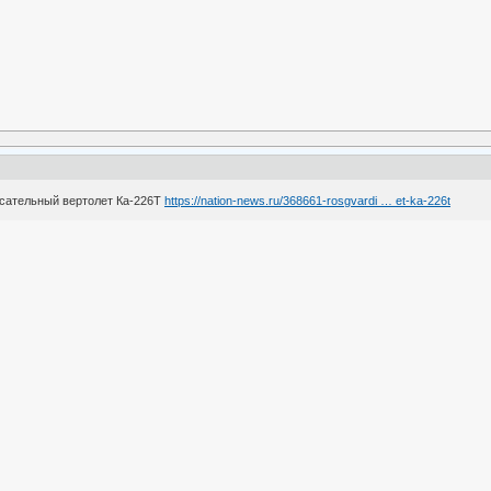
асательный вертолет Ка-226Т
https://nation-news.ru/368661-rosgvardi … et-ka-226t