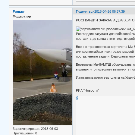
Fencer
Поделиться
2018-04-26 06:37:39
Модератор
РОСГВАРДИЯ ЗАКАЗАЛА ДВА ВЕРТ
Росгвардия закупает для войсковой ч
поставить до конца этого года, второй
Военно-транспортные вертолеты Ми-
или крупногабаритных грузов массой
поставленные задачи. Вертолеты мог
Вертолеты Ми-8АМТШ оборудованы со
видения, что позволяет выполнять п
Изготавливаются вертолеты на Улан-
РИА "Новости"
0
Зарегистрирован
: 2013-06-03
Приглашений:
0