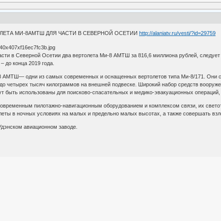
ОЛЕТА МИ-8АМТШ ДЛЯ ЧАСТИ В СЕВЕРНОЙ ОСЕТИИ
http://alaniatv.ru/vesti/?id=29759
асти в Северной Осетии два вертолета Ми-8 АМТШ за 816,6 миллиона рублей, следует 
 – до конца 2019 года.
8 АМТШ— одни из самых современных и оснащенных вертолетов типа Ми-8/171. Они с
 до четырех тысяч килограммов на внешней подвеске. Широкий набор средств воору
ут быть использованы для поисково-спасательных и медико-эвакуационных операций, 
временным пилотажно-навигационным оборудованием и комплексом связи, их светоте
олеты в ночных условиях на малых и предельно малых высотах, а также совершать вз
Удэнском авиационном заводе.