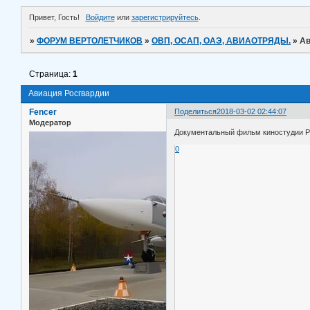
Привет, Гость!
Войдите
или
зарегистрируйтесь
.
»
ФОРУМ ВЕРТОЛЕТЧИКОВ
»
ОВП, ОСАП, ОАЭ, АВИАОТРЯДЫ.
»
Ав
Страница:
1
Авиация Росгвардии
Fencer
Поделиться
2018-03-02 02:44:07
Модератор
Документальный фильм киностудии Р
0