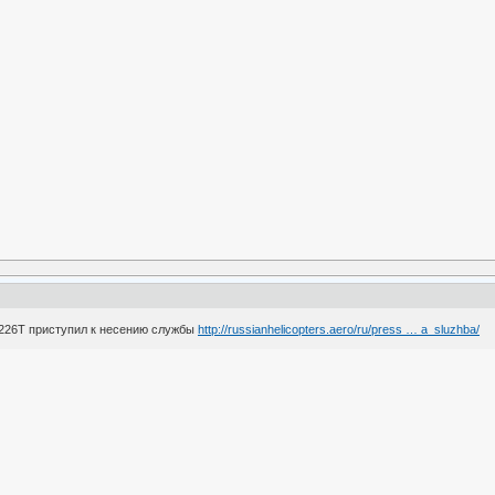
-226Т приступил к несению службы
http://russianhelicopters.aero/ru/press … a_sluzhba/