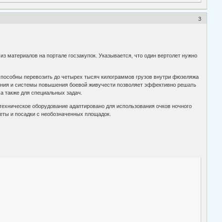
3
из материалов на портале госзакупок. Указывается, что один вертолет нужно
пособны перевозить до четырех тысяч килограммов грузов внутри фюзеляжа
жения и системы повышения боевой живучести позволяет эффективно решать
а также для специальных задач.
хническое оборудование адаптировано для использования очков ночного
леты и посадки с необозначенных площадок.