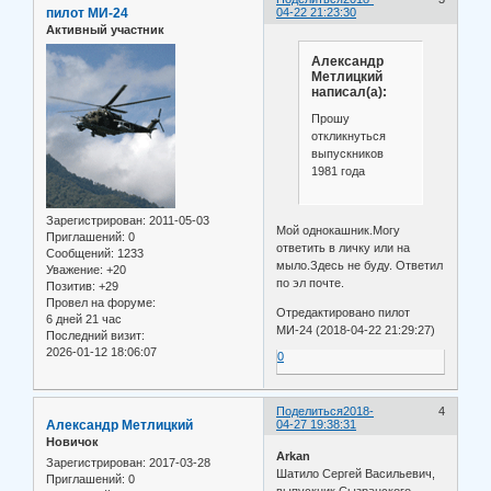
пилот МИ-24
04-22 21:23:30
Активный участник
Александр
Метлицкий
написал(а):
Прошу
откликнуться
выпускников
1981 года
Зарегистрирован
: 2011-05-03
Мой однокашник.Могу
Приглашений:
0
ответить в личку или на
Сообщений:
1233
мыло.Здесь не буду. Ответил
Уважение:
+20
по эл почте.
Позитив:
+29
Провел на форуме:
Отредактировано пилот
6 дней 21 час
МИ-24 (2018-04-22 21:29:27)
Последний визит:
2026-01-12 18:06:07
0
Поделиться
2018-
4
Александр Метлицкий
04-27 19:38:31
Новичок
Arkan
Зарегистрирован
: 2017-03-28
Шатило Сергей Васильевич,
Приглашений:
0