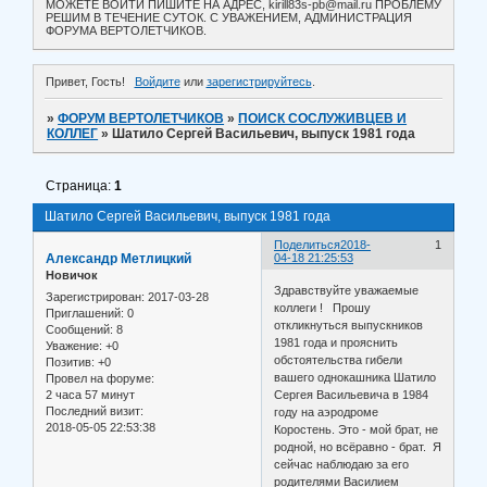
МОЖЕТЕ ВОЙТИ ПИШИТЕ НА АДРЕС, kirill83s-pb@mail.ru ПРОБЛЕМУ
РЕШИМ В ТЕЧЕНИЕ СУТОК. С УВАЖЕНИЕМ, АДМИНИСТРАЦИЯ
ФОРУМА ВЕРТОЛЕТЧИКОВ.
Привет, Гость!
Войдите
или
зарегистрируйтесь
.
»
ФОРУМ ВЕРТОЛЕТЧИКОВ
»
ПОИСК СОСЛУЖИВЦЕВ И
КОЛЛЕГ
»
Шатило Сергей Васильевич, выпуск 1981 года
Страница:
1
Шатило Сергей Васильевич, выпуск 1981 года
Поделиться
2018-
1
Александр Метлицкий
04-18 21:25:53
Новичок
Здравствуйте уважаемые
Зарегистрирован
: 2017-03-28
коллеги ! Прошу
Приглашений:
0
откликнуться выпускников
Сообщений:
8
1981 года и прояснить
Уважение:
+0
обстоятельства гибели
Позитив:
+0
вашего однокашника Шатило
Провел на форуме:
2 часа 57 минут
Сергея Васильевича в 1984
Последний визит:
году на аэродроме
2018-05-05 22:53:38
Коростень. Это - мой брат, не
родной, но всёравно - брат. Я
сейчас наблюдаю за его
родителями Василием