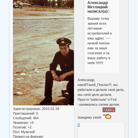
Александр
Метлицкий
написал(а):
Выражу точку
зрения всех
лётчиков-
истребителей в
ваш адрес ----
низкий поклон
вам за наше
спасение и за
вашу работу в
небе !!!!!!!!
Александр,
какойТакой_Поклон?!, вы
работали и делали своё дело,
мы своё дело делали.
Просто "работали" и Fsё:
-занимались своим делом.
Зарегистрирован
: 2015-01-29
Приглашений:
0
/каждому своё/
Сообщений:
464
Уважение:
+4
0
Позитив:
+2
Пол:
Мужской
Провел на форуме: