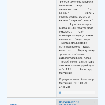
Вспоминаю слова генерала
Антошкина : люди,
выжившие там,.............. " за
речкой " ------------ ушли у
себя на родине, ДОМА, от
нашего " мирного " атома "
........ Неужели с выпуска
Сызрани 1981 года так мало
осталось ? Сайт
Армавира ---- гораздо живее
и активнее . Задал вопрос --
- многие отзываются и
пытаются помочь. Здесь ----
как-то тихо. Выражу точку
зрения всех лётчиков-
истребителей в ваш адрес ---
- низкий поклон вам за наше
спасение и за вашу работу в
небе !!!!!!!! - Александр
Метлицкий
Отредактировано Александр
Метлицкий (2018-04-29
17:48:23)
0
Поделиться
2018-
6
GranD
04-29 22:42:47