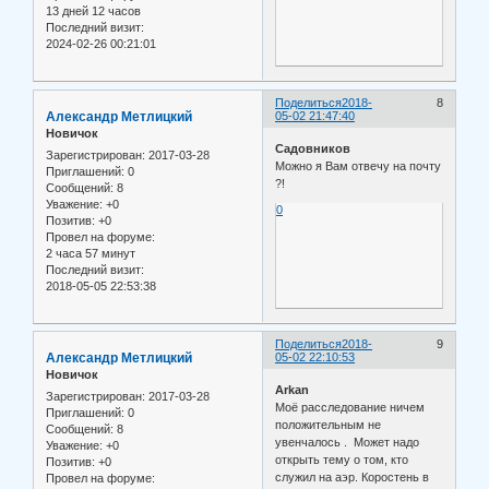
13 дней 12 часов
Последний визит:
2024-02-26 00:21:01
Поделиться
2018-
8
Александр Метлицкий
05-02 21:47:40
Новичок
Садовников
Зарегистрирован
: 2017-03-28
Можно я Вам отвечу на почту
Приглашений:
0
?!
Сообщений:
8
Уважение:
+0
0
Позитив:
+0
Провел на форуме:
2 часа 57 минут
Последний визит:
2018-05-05 22:53:38
Поделиться
2018-
9
Александр Метлицкий
05-02 22:10:53
Новичок
Arkan
Зарегистрирован
: 2017-03-28
Моё расследование ничем
Приглашений:
0
положительным не
Сообщений:
8
увенчалось . Может надо
Уважение:
+0
открыть тему о том, кто
Позитив:
+0
служил на аэр. Коростень в
Провел на форуме: