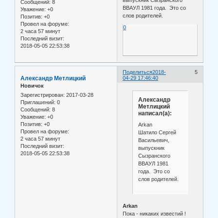
выпускник Сызранского
Сообщений:
8
ВВАУЛ 1981 года. Это со
Уважение:
+0
слов родителей.
Позитив:
+0
Провел на форуме:
0
2 часа 57 минут
Последний визит:
2018-05-05 22:53:38
Поделиться
2018-
5
Александр Метлицкий
04-29 17:46:40
Новичок
Зарегистрирован
: 2017-03-28
Александр
Приглашений:
0
Метлицкий
Сообщений:
8
написал(а):
Уважение:
+0
Позитив:
+0
Arkan
Провел на форуме:
Шатило Сергей
2 часа 57 минут
Васильевич,
Последний визит:
выпускник
2018-05-05 22:53:38
Сызранского
ВВАУЛ 1981
года. Это со
слов родителей.
Arkan
Пока - никаких известий !