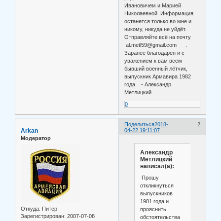
Ивановичем и Марией
Николаевной. Информация
останется только во мне и
никому, никуда не уйдёт.
Отправляйте всё на почту
al.metl59@gmail.com .
Заранее благодарен и с
уважением к вам всем
бывший военный лётчик,
выпускник Армавира 1982
года - Александр
Метлицкий.
0
Поделиться
2018-
2
Arkan
04-22 19:11:07
Модератор
Александр
Метлицкий
написал(а):
Прошу
откликнуться
выпускников
1981 года и
Откуда:
Питер
прояснить
Зарегистрирован
: 2007-07-08
обстоятельства