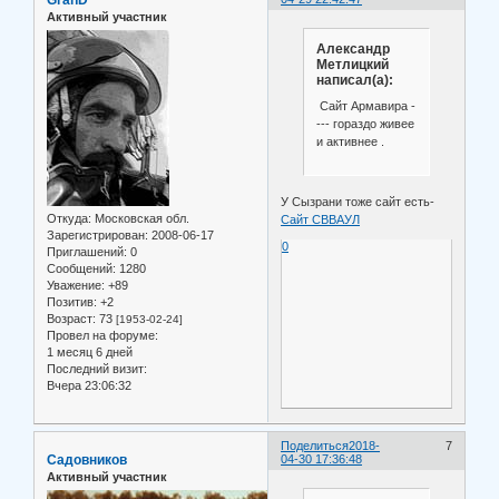
Активный участник
Александр
Метлицкий
написал(а):
Сайт Армавира -
--- гораздо живее
и активнее .
У Сызрани тоже сайт есть-
Откуда:
Московская обл.
Сайт СВВАУЛ
Зарегистрирован
: 2008-06-17
0
Приглашений:
0
Сообщений:
1280
Уважение:
+89
Позитив:
+2
Возраст:
73
[1953-02-24]
Провел на форуме:
1 месяц 6 дней
Последний визит:
Вчера 23:06:32
Поделиться
2018-
7
Садовников
04-30 17:36:48
Активный участник