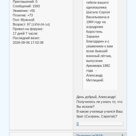
Приглашений:
0
гибели вашего
Сообщений:
1583
однокашника
Уважение:
+55
Шатило Сергея
Позитив:
+73
Васильевича в
Пол:
Мужской
1984 году на
Возраст:
67
[1959-06-14]
аэродроме
Провел на форуме:
Коростень.
17 дней 7 часов
Заранее
Последний визит:
благодарен и с
2026-08-06 17:02:38
уважением к вам
всем бывший
военный лётчик,
выпускник
Армавира 1982
года -
Александр
Метлицкий.
День добрый, Александр!
Получилось ли узнать то, что
Вы искали?
В каком училище учился Ваш
брат (Сызрань, Саратов)?
0
Поделиться
2018-
3