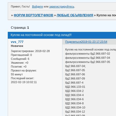
Привет, Гость!
Войдите
или
зарегистрируйтесь
.
»
ФОРУМ ВЕРТОЛЕТЧИКОВ
»
ЛЮБЫЕ ОБЪЯВЛЕНИЯ
»
Куплю на по
Страница:
1
Куплю на постоянной основе под склад!!!
vvs_777
Поделиться
2019-01-23 17:23:54
Новичок
Куплю на постоянной основе под склад
Зарегистрирован
: 2018-02-28
фильтроэлементы 8д2.966.697-02
Приглашений:
0
фильтроэлементы 8д2.966.697-04
Сообщений:
6
фильтроэлементы 8д2.966.697-05
Уважение:
+0
8д2.966.697-04;
Позитив:
+0
8д2.966.697-05
Провел на форуме:
55 минут
8д2.966.697-06
Последний визит:
8д2.966.697-09
2022-02-19 10:02:11
8д2.966.697-4
8Д2.966.133-01
8Д2.966.034-2
8Д2.966.034-4
8Д2.966.034-6
8Д2.966.034-8
8Д2.966.034-10
8д2.966.034-12
8д2.966.697-09