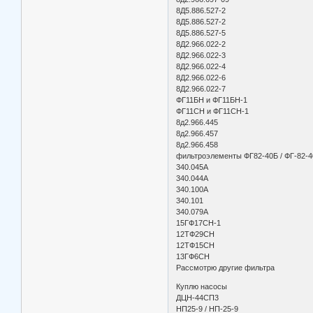
8Д5.886.527-2
8Д5.886.527-2
8Д5.886.527-5
8Д2.966.022-2
8Д2.966.022-3
8Д2.966.022-4
8Д2.966.022-6
8Д2.966.022-7
ФГ11БН и ФГ11БН-1
ФГ11СН и ФГ11СН-1
8д2.966.445
8д2.966.457
8д2.966.458
фильтроэлементы ФГ82-40Б / ФГ-82-4
340.045А
340.044А
340.100А
340.101
340.079А
15ГФ17СН-1
12ТФ29СН
12ТФ15СН
13ГФ6СН
Рассмотрю другие фильтра
Куплю насосы
ДЦН-44СП3
НП25-9 / НП-25-9