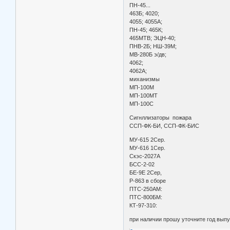
ПН-45...
463Б; 4020;
4055; 4055А;
ПН-45; 465К;
465МТВ; ЭЦН-40;
ПНВ-2Б; НШ-39М;
МВ-280Б э/дв;
4062;
4062А;
миханизмы
МП-100М
МП-100МТ
МП-100С
Сигнллизаторы пожара
ССП-ФК-БИ, ССП-ФК-БИС
МУ-615 2Сер.
МУ-616 1Сер.
Скэс-2027А
БСС-2-02
БЕ-9Е 2Сер,
Р-863 в сборе
ПТС-250АМ:
ПТС-800БМ:
КТ-97-310:
при наличии прошу уточните год выпу