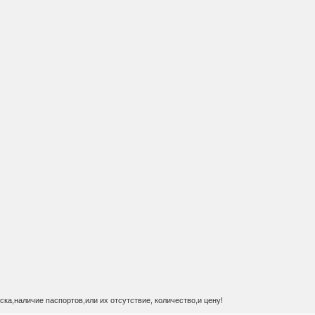
ска,наличие паспортов,или их отсутствие, количество,и цену!