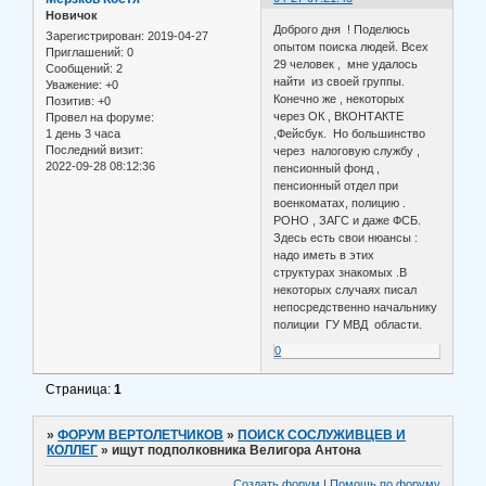
Новичок
Доброго дня ! Поделюсь
Зарегистрирован
: 2019-04-27
опытом поиска людей. Всех
Приглашений:
0
29 человек , мне удалось
Сообщений:
2
найти из своей группы.
Уважение:
+0
Конечно же , некоторых
Позитив:
+0
через ОК , ВКОНТАКТЕ
Провел на форуме:
1 день 3 часа
,Фейсбук. Но большинство
Последний визит:
через налоговую службу ,
2022-09-28 08:12:36
пенсионный фонд ,
пенсионный отдел при
военкоматах, полицию .
РОНО , ЗАГС и даже ФСБ.
Здесь есть свои нюансы :
надо иметь в этих
структурах знакомых .В
некоторых случаях писал
непосредственно начальнику
полиции ГУ МВД области.
0
Страница:
1
»
ФОРУМ ВЕРТОЛЕТЧИКОВ
»
ПОИСК СОСЛУЖИВЦЕВ И
КОЛЛЕГ
»
ищут подполковника Велигора Антона
Создать форум
|
Помощь по форуму