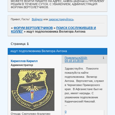
МОЖЕТЕ ВОЙТИ ПИШИТЕ НА АДРЕС, kirill83s-pb@mail.ru ПРОБЛЕМУ
РЕШИМ В ТЕЧЕНИЕ СУТОК. С УВАЖЕНИЕМ, АДМИНИСТРАЦИЯ
ФОРУМА ВЕРТОЛЕТЧИКОВ.
Привет, Гость!
Войдите
или
зарегистрируйтесь
.
»
ФОРУМ ВЕРТОЛЕТЧИКОВ
»
ПОИСК СОСЛУЖИВЦЕВ И
КОЛЛЕГ
»
ищут подполковника Велигора Антона
Страница:
1
ищут подполковника Велигора Антона
Поделиться
2019-
1
Кириллов Кирилл
04-18 14:28:09
Администратор
Здравствуйте. Помогите
пожалуйста найти
подполковника Велигор
Антона. Вертолетчик, служил
в Черниговке Приморского
края. В Афганистане был не
раз, имеет награды. С
уважением подполковник
Кадничанский Николай.
--
0
Откуда:
Сертолово-Агалатово