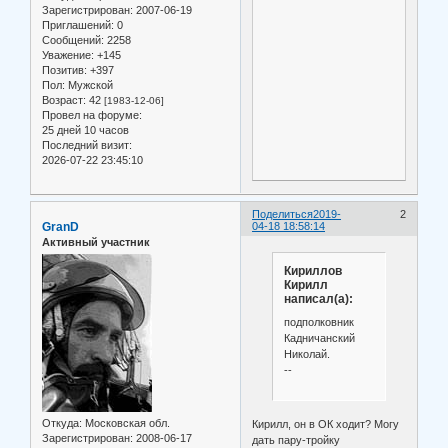
Зарегистрирован
: 2007-06-19
Приглашений:
0
Сообщений:
2258
Уважение:
+145
Позитив:
+397
Пол:
Мужской
Возраст:
42
[1983-12-06]
Провел на форуме:
25 дней 10 часов
Последний визит:
2026-07-22 23:45:10
Поделиться
2019-
2
GranD
04-18 18:58:14
Активный участник
Кириллов
Кирилл
написал(а):
подполковник
Кадничанский
Николай.
--
Откуда:
Московская обл.
Кирилл, он в ОК ходит? Могу
Зарегистрирован
: 2008-06-17
дать пару-тройку