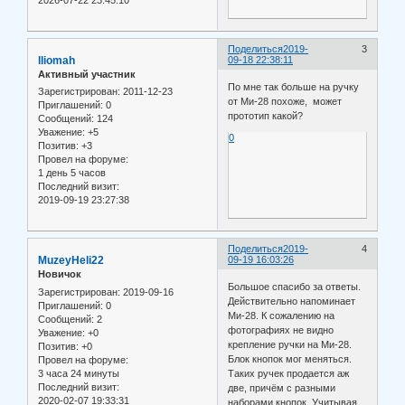
2026-07-22 23:45:10
Поделиться
2019-
3
lliomah
09-18 22:38:11
Активный участник
По мне так больше на ручку
Зарегистрирован
: 2011-12-23
от Ми-28 похоже, может
Приглашений:
0
прототип какой?
Сообщений:
124
Уважение:
+5
0
Позитив:
+3
Провел на форуме:
1 день 5 часов
Последний визит:
2019-09-19 23:27:38
Поделиться
2019-
4
MuzeyHeli22
09-19 16:03:26
Новичок
Большое спасибо за ответы.
Зарегистрирован
: 2019-09-16
Действительно напоминает
Приглашений:
0
Ми-28. К сожалению на
Сообщений:
2
фотографиях не видно
Уважение:
+0
крепление ручки на Ми-28.
Позитив:
+0
Блок кнопок мог меняться.
Провел на форуме:
3 часа 24 минуты
Таких ручек продается аж
Последний визит:
две, причём с разными
2020-02-07 19:33:31
наборами кнопок. Учитывая