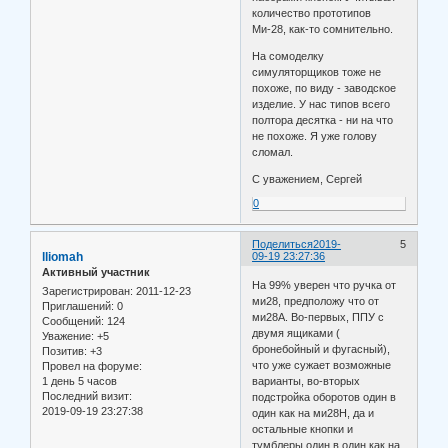
количество прототипов
Ми-28, как-то сомнительно.
На сомоделку
симуляторщиков тоже не
похоже, по виду - заводское
изделие. У нас типов всего
полтора десятка - ни на что
не похоже. Я уже голову
сломал.
С уважением, Сергей
0
Поделиться
2019-
5
lliomah
09-19 23:27:36
Активный участник
На 99% уверен что ручка от
Зарегистрирован
: 2011-12-23
ми28, предположу что от
Приглашений:
0
ми28А. Во-первых, ППУ с
Сообщений:
124
двумя ящиками (
Уважение:
+5
бронебойный и фугасный),
Позитив:
+3
что уже сужает возможные
Провел на форуме:
1 день 5 часов
варианты, во-вторых
Последний визит:
подстройка оборотов один в
2019-09-19 23:27:38
один как на ми28Н, да и
остальные кнопки и
тумблеры один в один как на