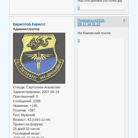
0
Поделиться
2019-
2
Кириллов Кирилл
09-17 14:31:12
Администратор
На Камовский похож.
0
Откуда:
Сертолово-Агалатово
Зарегистрирован
: 2007-06-19
Приглашений:
0
Сообщений:
2258
Уважение:
+145
Позитив:
+397
Пол:
Мужской
Возраст:
42
[1983-12-06]
Провел на форуме:
25 дней 10 часов
Последний визит: