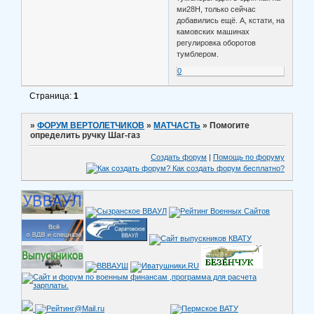
ми28Н, только сейчас
добавились ещё. А, кстати, на
камовских машинах
регулировка оборотов
тумблером.
0
Страница:
1
»
ФОРУМ ВЕРТОЛЕТЧИКОВ
»
МАТЧАСТЬ
»
Помогите
определить ручку Шаг-газ
Создать форум
|
Помощь по форуму