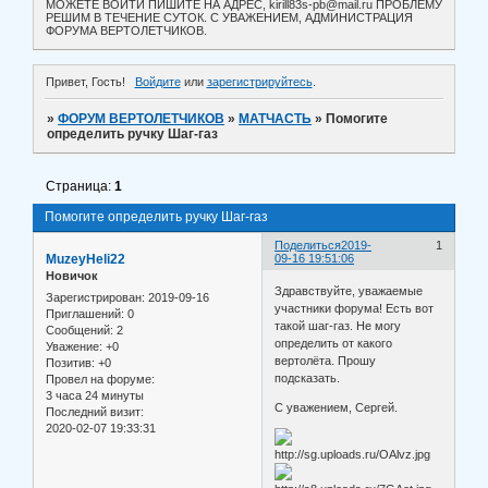
МОЖЕТЕ ВОЙТИ ПИШИТЕ НА АДРЕС, kirill83s-pb@mail.ru ПРОБЛЕМУ
РЕШИМ В ТЕЧЕНИЕ СУТОК. С УВАЖЕНИЕМ, АДМИНИСТРАЦИЯ
ФОРУМА ВЕРТОЛЕТЧИКОВ.
Привет, Гость!
Войдите
или
зарегистрируйтесь
.
»
ФОРУМ ВЕРТОЛЕТЧИКОВ
»
МАТЧАСТЬ
»
Помогите
определить ручку Шаг-газ
Страница:
1
Помогите определить ручку Шаг-газ
Поделиться
2019-
1
MuzeyHeli22
09-16 19:51:06
Новичок
Здравствуйте, уважаемые
Зарегистрирован
: 2019-09-16
участники форума! Есть вот
Приглашений:
0
такой шаг-газ. Не могу
Сообщений:
2
определить от какого
Уважение:
+0
вертолёта. Прошу
Позитив:
+0
подсказать.
Провел на форуме:
3 часа 24 минуты
С уважением, Сергей.
Последний визит:
2020-02-07 19:33:31