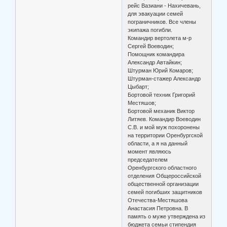
рейс Вазиани - Нахичевань,
для эвакуации семей
пограничников. Все члены
экипажа погибли.
Командир вертолета м-р
Сергей Воеводин;
Помощник командира
Александр Автайкин;
Штурман Юрий Комаров;
Штурман-стажер Александр
Цыбарт;
Бортовой техник Григорий
Местяшов;
Бортовой механик Виктор
Литяев. Командир Воеводин
С.В. и мой муж похоронены
на территории Оренбургской
области, а я на данный
момент являюсь
председателем
Оренбургского областного
отделения Общероссийской
общественной организации
семей погибших защитников
Отечества-Местяшова
Анастасия Петровна. В
память о муже утверждена из
бюджета семьи стипендия