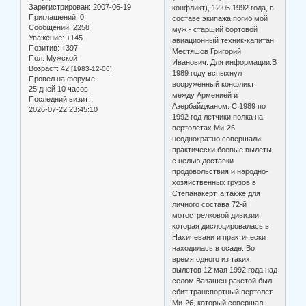
Зарегистрирован
: 2007-06-19
конфликт), 12.05.1992 года, в
Приглашений:
0
составе экипажа погиб мой
Сообщений:
2258
муж - старший бортовой
Уважение:
+145
авиационный техник-капитан
Позитив:
+397
Местяшов Григорий
Пол:
Мужской
Иванович. Для информации:В
Возраст:
42
[1983-12-06]
1989 году вспыхнул
Провел на форуме:
вооруженный конфликт
25 дней 10 часов
между Арменией и
Последний визит:
Азербайджаном. С 1989 по
2026-07-22 23:45:10
1992 год летчики полка на
вертолетах Ми-26
неоднократно совершали
практически боевые вылеты
с целью доставки
продовольствия и народно-
хозяйственных грузов в
Степанакерт, а также для
личного состава 72-й
мотострелковой дивизии,
которая дислоцировалась в
Нахичевани и практически
находилась в осаде. Во
время одного из таких
вылетов 12 мая 1992 года над
селом Вазашен ракетой был
сбит транспортный вертолет
Ми-26, который совершал