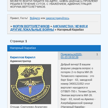
МОЖЕТЕ ВОЙТИ ПИШИТЕ НА АДРЕС, kirill83s-pb@mail.ru ПРОБЛЕМУ
РЕШИМ В ТЕЧЕНИЕ СУТОК. С УВАЖЕНИЕМ, АДМИНИСТРАЦИЯ
ФОРУМА ВЕРТОЛЕТЧИКОВ.
Привет, Гость!
Войдите
или
зарегистрируйтесь
.
»
ФОРУМ ВЕРТОЛЕТЧИКОВ
»
АФГАНИСТАН, ЧЕЧНЯ И
ДРУГИЕ ЛОКАЛЬНЫЕ ВОЙНЫ
»
Нагорный Карабах
Страница:
1
Нагорный Карабах
Поделиться
2020-
1
Кириллов Кирилл
01-23 19:02:26
Администратор
Добрый вечер! В вашем
форуме увидела вопрос о
потерях 2-го борта МИ-26
Телавского гарнизона - это
борт Борт - 63, заводской
номер 3400121052-этот
вертолет находился в
ОТВБП-793 г. Телави Грузия,
Экипаж вертолета МИ-26.
Борт - 63, погиб на Армяно -
Азербайджанской границе
Откуда:
Сертолово-Агалатово
(Нагорный Карабах-