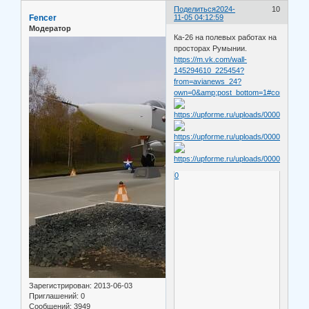
Поделиться
2024-
10
Fencer
11-05 04:12:59
Модератор
Ка-26 на полевых работах на
просторах Румынии.
https://m.vk.com/wall-
145294610_225454?
from=avianews_24?
own=0&amp;post_bottom=1#comments
0
Зарегистрирован
: 2013-06-03
Приглашений:
0
Сообщений:
3949