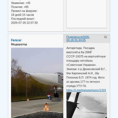
Уважение:
+45
Позитив:
+85
Провел на форуме:
18 дней 15 часов
Последний визит:
2026-07-26 22:07:30
Поделиться
2026-
11
Fencer
04-26 01:44:05
Модератор
Антарктида. Посадка
вертолёта Ка-26МГ
СССР-19375 на вертолётную
площадку китобазы
«Советская Украина».
Экипаж: к-р Денисовский В.Г.,
б/м Карпинский А.И., б/р
Попонов Б.П. 1974 год. Фото
из архива 177-го летного
отряда УТУ ГА.
https://t.me/transportussr/1319