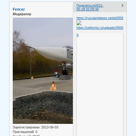
Поделиться
2021-
3
Fencer
05-28 02:09:46
Модератор
https://russianplanes.net/id285970
0
Зарегистрирован
: 2013-06-03
Приглашений:
0