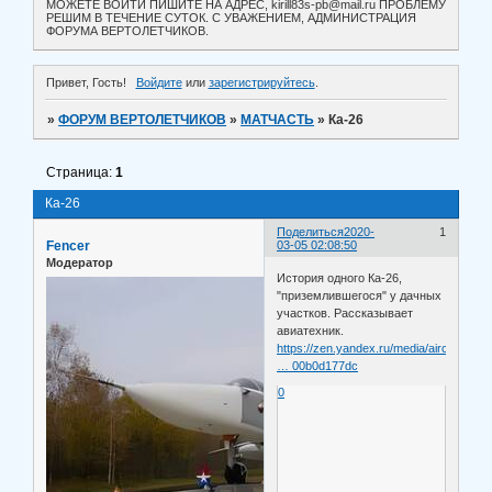
МОЖЕТЕ ВОЙТИ ПИШИТЕ НА АДРЕС, kirill83s-pb@mail.ru ПРОБЛЕМУ
РЕШИМ В ТЕЧЕНИЕ СУТОК. С УВАЖЕНИЕМ, АДМИНИСТРАЦИЯ
ФОРУМА ВЕРТОЛЕТЧИКОВ.
Привет, Гость!
Войдите
или
зарегистрируйтесь
.
»
ФОРУМ ВЕРТОЛЕТЧИКОВ
»
МАТЧАСТЬ
»
Ка-26
Страница:
1
Ка-26
Поделиться
2020-
1
Fencer
03-05 02:08:50
Модератор
История одного Ка-26,
"приземлившегося" у дачных
участков. Рассказывает
авиатехник.
https://zen.yandex.ru/media/aircraft_te
… 00b0d177dc
0