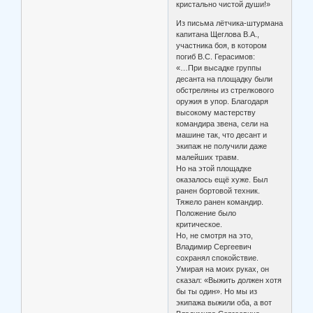
кристально чистой души!»
Из письма лётчика-штурмана
капитана Щеглова В.А.,
участника боя, в котором
погиб В.С. Герасимов:
«…При высадке группы
десанта на площадку были
обстреляны из стрелкового
оружия в упор. Благодаря
высокому мастерству
командира звена, сели на
машине так, что десант и
экипаж не получили даже
малейших травм.
Но на этой площадке
оказалось ещё хуже. Был
ранен бортовой техник.
Тяжело ранен командир.
Положение было
критическое.
Но, не смотря на это,
Владимир Сергеевич
сохранял спокойствие.
Умирая на моих руках, он
сказал: «Выжить должен хотя
бы ты один». Но мы из
экипажа выжили оба, а вот