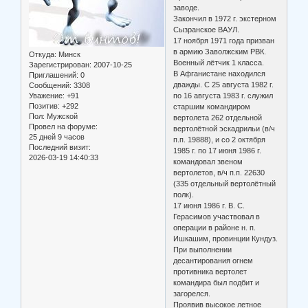
заводе.
Закончил в 1972 г. экстерном
Сызранское ВАУЛ.
17 ноября 1971 года призван
в армию Заволжским РВК.
Откуда:
Минск
Военный лётчик 1 класса.
Зарегистрирован
: 2007-10-25
В Афганистане находился
Приглашений:
0
дважды. С 25 августа 1982 г.
Сообщений:
3308
Уважение:
+91
по 16 августа 1983 г. служил
Позитив:
+292
старшим командиром
Пол:
Мужской
вертолета 262 отдельной
Провел на форуме:
вертолётной эскадрильи (в/ч
25 дней 9 часов
п.п. 19888), и со 2 октября
Последний визит:
1985 г. по 17 июня 1986 г.
2026-03-19 14:40:33
командовал звеном
вертолетов, в/ч п.п. 22630
(335 отдельный вертолётный
полк).
17 июня 1986 г. В. С.
Герасимов участвовал в
операции в районе н. п.
Ишкашим, провинции Кундуз.
При выполнении
десантирования огнем
противника вертолет
командира был подбит и
загорелся.
Проявив высокое летное