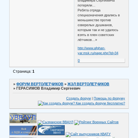
Владимира Сергеевича
потеряли…
Ребята отряда
спецназначения дрались в
меньшинстве против
озверелых душманов,
которым так и не удалось
взять в плен советских
лётчиков…»
http://www.afghan-
yar.msk.ru/page.php?id=34
0
Страница:
1
»
ФОРУМ ВЕРТОЛЕТЧИКОВ
»
ЖЗЛ ВЕРТОЛЕТЧИКОВ
»
ГЕРАСИМОВ Владимир Сергеевич
Создать форум
|
Помощь по форуму