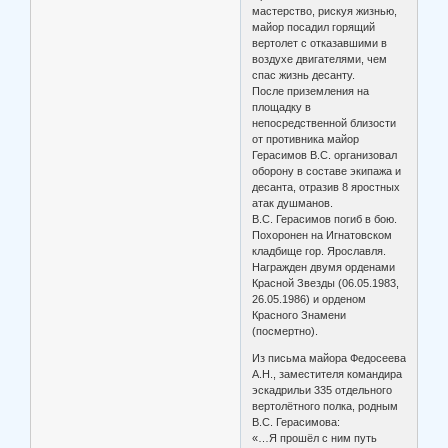
мастерство, рискуя жизнью,
майор посадил горящий
вертолет с отказавшими в
воздухе двигателями, чем
спас жизнь десанту.
После приземления на
площадку в
непосредственной близости
от противника майор
Герасимов В.С. организовал
оборону в составе экипажа и
десанта, отразив 8 яростных
атак душманов.
В.С. Герасимов погиб в бою.
Похоронен на Игнатовском
кладбище гор. Ярославля.
Награжден двумя орденами
Красной Звезды (06.05.1983,
26.05.1986) и орденом
Красного Знамени
(посмертно).
Из письма майора Федосеева
А.Н., заместителя командира
эскадрильи 335 отдельного
вертолётного полка, родным
В.С. Герасимова:
«…Я прошёл с ним путь