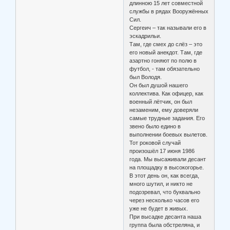
длинною 15 лет совместной
службы в рядах Вооружённых
Сил.
Сергеич – так называли его в
эскадрильи.
Там, где смех до слёз – это
его новый анекдот. Там, где
азартно гоняют по полю в
футбол, - там обязательно
был Володя.
Он был душой нашего
коллектива. Как офицер, как
военный лётчик, он был
незаменим, ему доверяли
самые трудные задания. Его
звено было едино в
выполнении боевых вылетов.
Тот роковой случай
произошёл 17 июня 1986
года. Мы высаживали десант
на площадку в высокогорье.
В этот день он, как всегда,
много шутил, и никто не
подозревал, что буквально
через несколько часов его
уже не будет в живых.
При высадке десанта наша
группа была обстреляна, и