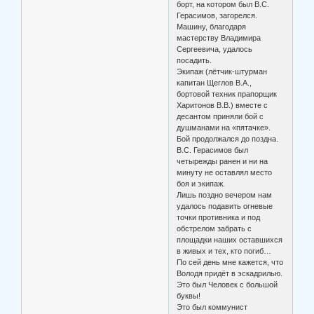
борт, на котором был В.С.
Герасимов, загорелся.
Машину, благодаря
мастерству Владимира
Сергеевича, удалось
посадить.
Экипаж (лётчик-штурман
капитан Щеглов В.А.,
бортовой техник прапорщик
Харитонов В.В.) вместе с
десантом приняли бой с
душманами на «пятачке».
Бой продолжался до поздна.
В.С. Герасимов был
четырежды ранен и ни на
минуту не оставлял место
боя и экипаж.
Лишь поздно вечером нам
удалось подавить огневые
точки противника и под
обстрелом забрать с
площадки наших оставшихся
в живых и тех, кто погиб…
По сей день мне кажется, что
Володя придёт в эскадрилью.
Это был Человек с большой
буквы!
Это был коммунист