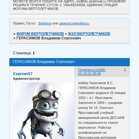
МОЖЕТЕ ВОЙТИ ПИШИТЕ НА АДРЕС, kirill83s-pb@mail.ru ПРОБЛЕМУ
РЕШИМ В ТЕЧЕНИЕ СУТОК. С УВАЖЕНИЕМ, АДМИНИСТРАЦИЯ
ФОРУМА ВЕРТОЛЕТЧИКОВ.
Привет, Гость!
Войдите
или
зарегистрируйтесь
.
»
ФОРУМ ВЕРТОЛЕТЧИКОВ
»
ЖЗЛ ВЕРТОЛЕТЧИКОВ
»
ГЕРАСИМОВ Владимир Сергеевич
Страница:
1
ГЕРАСИМОВ Владимир Сергеевич
Поделиться
2008-
1
Сергеич57
01-10 01:28:49
Администратор
майор Герасимов В.С.
ГЕРАСИМОВ Владимир
Сергеевич родился 25 января
1952 г. в г. Ярославле.
Закончил в 1969 г. среднюю
школу № 19. Окончил
Ярославский учебный
авиационный центр ДОСААФ
по специальности «пилот
вертолета». Работал
шлифовщиком на
Ярославском моторном