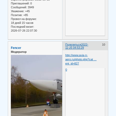
Приглашений:
0
Сообщений:
3949
Уважение:
+45
Позитив:
+85
Провел на форуме:
18 дней 15 часов
Последний визит:
2026-07-26 22:07:30
Поделиться
2022-
10
Fencer
11-25 04:53:29
Модератор
http://www.avia-n-
aero.ru/photo.php?cat …
ent_id=827
0