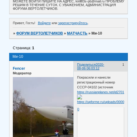
МОЖЕТЕ ВОЙТИ ПИШИТЕ НА АДРЕС, kirill83s-pb@mail.ru ПРОБЛЕМУ
РЕШИМ В ТЕЧЕНИЕ СУТОК. С УВАЖЕНИЕМ, АДМИНИСТРАЦИЯ
ФОРУМА ВЕРТОЛЕТЧИКОВ.
Привет, Гость!
Войдите
или
зарегистрируйтесь
.
»
ФОРУМ ВЕРТОЛЕТЧИКОВ
»
МАТЧАСТЬ
»
Ми-10
Страница:
1
Ми-10
Поделиться
2020-
1
Fencer
08-06 06:03:12
Модератор
Покрасили и нанесли
регистрационный номер
СССР-04102 (источник
https://russianplanes.net/id270177
).
0