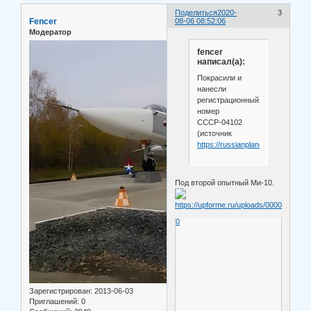
Поделиться
2020-
3
Fencer
08-06 08:52:06
Модератор
fencer
написал(а):
Покрасили и
нанесли
регистрационный
номер
СССР-04102
(источник
https://russianplanes.net/id27017
Под второй опытный Ми-10.
0
Зарегистрирован
: 2013-06-03
Приглашений:
0