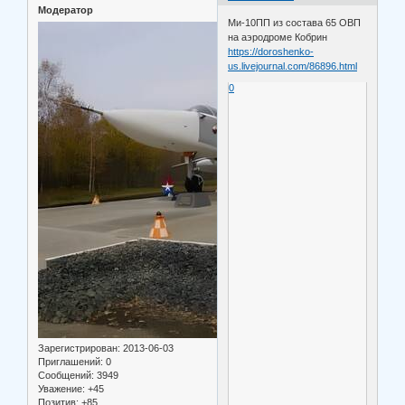
Модератор
Ми-10ПП из состава 65 ОВП
на аэродроме Кобрин
https://doroshenko-
us.livejournal.com/86896.html
0
Зарегистрирован
: 2013-06-03
Приглашений:
0
Сообщений:
3949
Уважение:
+45
Позитив:
+85