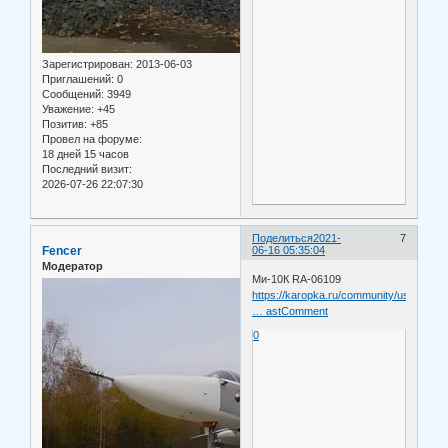
Зарегистрирован
: 2013-06-03
Приглашений:
0
Сообщений:
3949
Уважение:
+45
Позитив:
+85
Провел на форуме:
18 дней 15 часов
Последний визит:
2026-07-26 22:07:30
Поделиться
2021-
7
Fencer
06-16 05:35:04
Модератор
Ми-10К RA-06109
https://karopka.ru/community/user/1446
… astComment
0