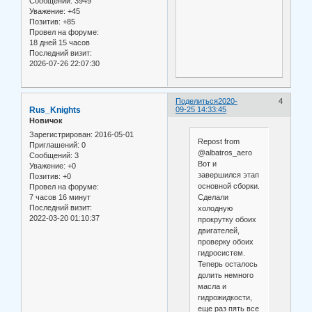
Сообщений:
3949
Уважение:
+45
Позитив:
+85
Провел на форуме:
18 дней 15 часов
Последний визит:
2026-07-26 22:07:30
Поделиться
2020-
4
Rus_Knights
09-25 14:33:45
Новичок
Зарегистрирован
: 2016-05-01
Repost from
Приглашений:
0
@albatros_aero
Сообщений:
3
Вот и
Уважение:
+0
завершился этап
Позитив:
+0
основной сборки.
Провел на форуме:
7 часов 16 минут
Сделали
Последний визит:
холодную
2022-03-20 01:10:37
прокрутку обоих
двигателей,
проверку обоих
гидросистем.
Теперь осталось
долить немного
масла и
гидрожидкости,
еще раз пять все