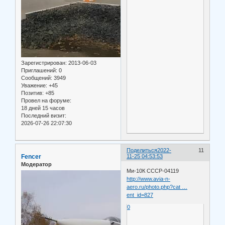
Зарегистрирован
: 2013-06-03
Приглашений:
0
Сообщений:
3949
Уважение:
+45
Позитив:
+85
Провел на форуме:
18 дней 15 часов
Последний визит:
2026-07-26 22:07:30
Поделиться
2022-
11
Fencer
11-25 04:53:53
Модератор
Ми-10К СССР-04119
http://www.avia-n-
aero.ru/photo.php?cat …
ent_id=827
0