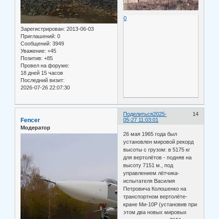
0
Зарегистрирован
: 2013-06-03
Приглашений:
0
Сообщений:
3949
Уважение:
+45
Позитив:
+85
Провел на форуме:
18 дней 15 часов
Последний визит:
2026-07-26 22:07:30
Поделиться
2025-
14
Fencer
05-27 11:03:01
Модератор
26 мая 1965 года был
установлен мировой рекорд
высоты с грузом: в 5175 кг
для вертолётов - подняв на
высоту 7151 м., под
управлением лётчика-
испытателя Василия
Петровича Колошенко на
транспортном вертолёте-
кране Ми-10Р (установив при
этом два новых мировых