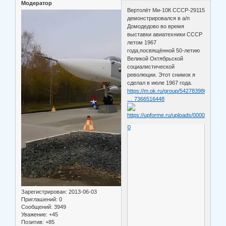
Модератор
Вертолёт Ми-10К СССР-29115
демонстрировался в а/п
Домодедово во время
выставки авиатехники СССР
летом 1967
года,посвящённой 50-летию
Великой Октябрьской
социалистической
революции. Этот снимок я
сделал в июле 1967 года.
https://m.ok.ru/group/54278398607584/a
… 7366516448
0
Зарегистрирован
: 2013-06-03
Приглашений:
0
Сообщений:
3949
Уважение:
+45
Позитив:
+85