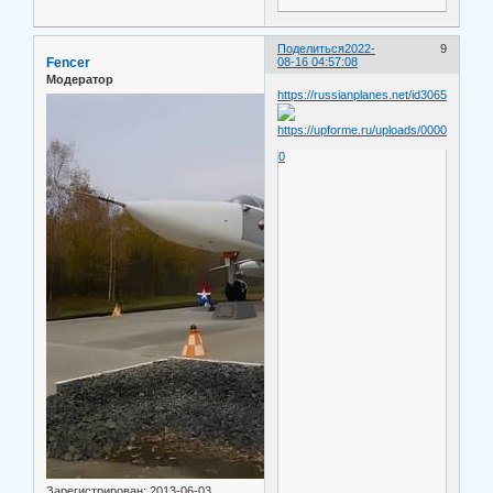
Поделиться
2022-
9
Fencer
08-16 04:57:08
Модератор
https://russianplanes.net/id306599
0
Зарегистрирован
: 2013-06-03