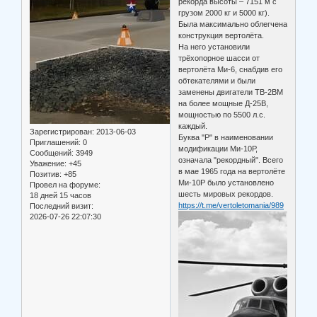
рекорда высоты – 7151 м с
грузом 2000 кг и 5000 кг).
Была максимально облегчена
конструкция вертолёта.
На него установили
трёхопорное шасси от
вертолёта Ми-6, снабдив его
обтекателями и были
заменены двигатели ТВ-2ВМ
на более мощные Д-25В,
мощностью по 5500 л.с.
каждый.
Зарегистрирован
: 2013-06-03
Буква "Р" в наименовании
Приглашений:
0
модификации Ми-10Р,
Сообщений:
3949
означала "рекордный". Всего
Уважение:
+45
в мае 1965 года на вертолёте
Позитив:
+85
Ми-10Р было установлено
Провел на форуме:
шесть мировых рекордов.
18 дней 15 часов
https://t.me/vertoletomania/989
Последний визит:
2026-07-26 22:07:30