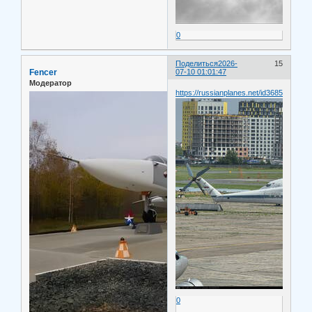
0
Поделиться
2026-
15
Fencer
07-10 01:01:47
Модератор
https://russianplanes.net/id368535
0