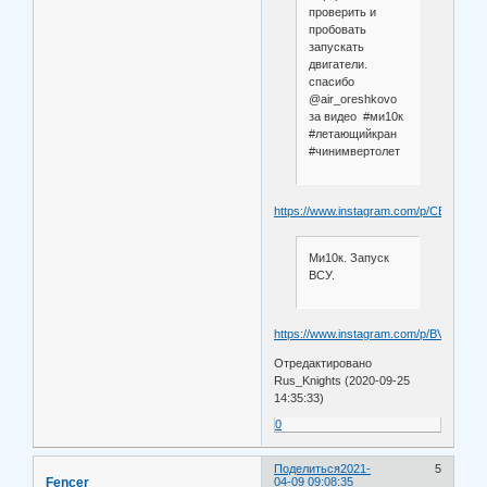
проверить и
пробовать
запускать
двигатели.
спасибо
@air_oreshkovo
за видео #ми10к
#летающийкран
#чинимвертолет
https://www.instagram.com/p/CBcsS_5
Ми10к. Запуск
ВСУ.
https://www.instagram.com/p/BVu4BltFT
Отредактировано
Rus_Knights (2020-09-25
14:35:33)
0
Поделиться
2021-
5
Fencer
04-09 09:08:35