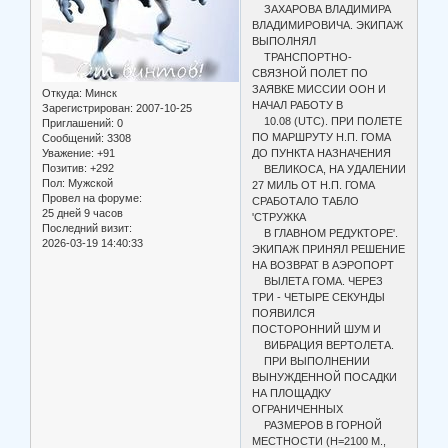
ЗАХАРОВА ВЛАДИМИРА
ВЛАДИМИРОВИЧА. ЭКИПАЖ
ВЫПОЛНЯЛ
ТРАНСПОРТНО-
СВЯЗНОЙ ПОЛЕТ ПО
ЗАЯВКЕ МИССИИ ООН И
Откуда:
Минск
НАЧАЛ РАБОТУ В
Зарегистрирован
: 2007-10-25
10.08 (UTC). ПРИ ПОЛЕТЕ
Приглашений:
0
ПО МАРШРУТУ Н.П. ГОМА
Сообщений:
3308
Уважение:
+91
ДО ПУНКТА НАЗНАЧЕНИЯ
Позитив:
+292
ВЕЛИКОСА, НА УДАЛЕНИИ
Пол:
Мужской
27 МИЛЬ ОТ Н.П. ГОМА
Провел на форуме:
СРАБОТАЛО ТАБЛО
25 дней 9 часов
'СТРУЖКА
Последний визит:
В ГЛАВНОМ РЕДУКТОРЕ'.
2026-03-19 14:40:33
ЭКИПАЖ ПРИНЯЛ РЕШЕНИЕ
НА ВОЗВРАТ В АЭРОПОРТ
ВЫЛЕТА ГОМА. ЧЕРЕЗ
ТРИ - ЧЕТЫРЕ СЕКУНДЫ
ПОЯВИЛСЯ
ПОСТОРОННИЙ ШУМ И
ВИБРАЦИЯ ВЕРТОЛЕТА.
ПРИ ВЫПОЛНЕНИИ
ВЫНУЖДЕННОЙ ПОСАДКИ
НА ПЛОЩАДКУ
ОГРАНИЧЕННЫХ
РАЗМЕРОВ В ГОРНОЙ
МЕСТНОСТИ (Н=2100 М.,