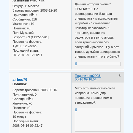
Активный участник
Данная история очень "
Откуда:
г. Москва
ТЁМНАЯ" !!! На
Зарегистрирован
: 2007-12-20
расследовании был наш
Приглашений:
0
специалист - маслофильтры
Сообщений:
116
и пробки к " сожалению
Уважение:
+10
некоторых оказались "-
Позитив:
+0
Пол:
Мужской
чистыми, вращение
Возраст:
69
[1957-06-01]
редуктора и вентилятора,
Провел на форуме:
всей трансмиссии без
1 день 12 часов
заеданий и рывков . Ну а вот
Последний визит:
теперь думайте авивционные
2012-04-29 12:50:11
специалисты - что это было?
0
Поделиться
2008-
3
airbus76
06-16 09:16:54
Новичок
Матчасть полностью была
Зарегистрирован
: 2008-06-16
исправна. Командир
Приглашений:
0
поспешил с решением о
Сообщений:
1
вынужденной.
Уважение:
+0
Позитив:
+0
0
Провел на форуме:
10 минут
Последний визит:
2008-06-16 09:23:47