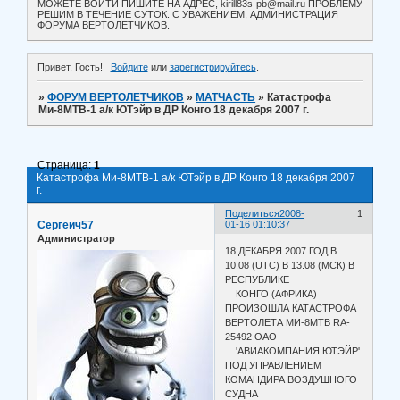
МОЖЕТЕ ВОЙТИ ПИШИТЕ НА АДРЕС, kirill83s-pb@mail.ru ПРОБЛЕМУ
РЕШИМ В ТЕЧЕНИЕ СУТОК. С УВАЖЕНИЕМ, АДМИНИСТРАЦИЯ
ФОРУМА ВЕРТОЛЕТЧИКОВ.
Привет, Гость!
Войдите
или
зарегистрируйтесь
.
»
ФОРУМ ВЕРТОЛЕТЧИКОВ
»
МАТЧАСТЬ
»
Катастрофа
Ми-8МТВ-1 а/к ЮТэйр в ДР Конго 18 декабря 2007 г.
Страница:
1
Катастрофа Ми-8МТВ-1 а/к ЮТэйр в ДР Конго 18 декабря 2007
г.
Поделиться
2008-
1
Сергеич57
01-16 01:10:37
Администратор
18 ДЕКАБРЯ 2007 ГОД В
10.08 (UTC) В 13.08 (МСК) В
РЕСПУБЛИКЕ
КОНГО (АФРИКА)
ПРОИЗОШЛА КАТАСТРОФА
ВЕРТОЛЕТА МИ-8МТВ RA-
25492 ОАО
'АВИАКОМПАНИЯ ЮТЭЙР'
ПОД УПРАВЛЕНИЕМ
КОМАНДИРА ВОЗДУШНОГО
СУДНА