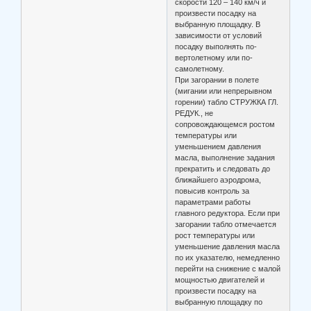
скорости 120 – 140 км/ч и
произвести посадку на
выбранную площадку. В
зависимости от условий
посадку выполнять по-
вертолетному или по-
самолетному.
При загорании в полете
(мигании или непрерывном
горении) табло СТРУЖКА ГЛ.
РЕДУК., не
сопровождающемся ростом
температуры или
уменьшением давления
масла, выполнение задания
прекратить и следовать до
ближайшего аэродрома,
повысив контроль за
параметрами работы
главного редуктора. Если при
загорании табло отмечается
рост температуры или
уменьшение давления масла
по их указателю, немедленно
перейти на снижение с малой
мощностью двигателей и
произвести посадку на
выбранную площадку по