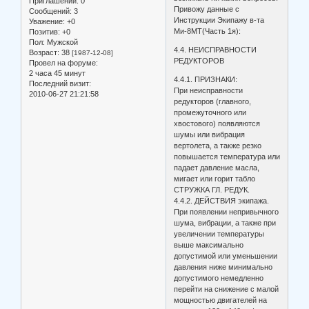
Приглашений:
0
Привожу данные с
Сообщений:
3
Инструкции Экипажу в-та
Уважение:
+0
Ми-8МТ(Часть 1я):
Позитив:
+0
Пол:
Мужской
4.4. НЕИСПРАВНОСТИ
Возраст:
38
[1987-12-08]
РЕДУКТОРОВ
Провел на форуме:
2 часа 45 минут
4.4.1. ПРИЗНАКИ:
Последний визит:
При неисправности
2010-06-27 21:21:58
редукторов (главного,
промежуточного или
хвостового) появляются
шумы или вибрация
вертолета, а также резко
повышается температура или
падает давление масла,
мигает или горит табло
СТРУЖКА ГЛ. РЕДУК.
4.4.2. ДЕЙСТВИЯ экипажа.
При появлении непривычного
шума, вибрации, а также при
увеличении температуры
выше максимально
допустимой или уменьшении
давления ниже минимально
допустимого немедленно
перейти на снижение с малой
мощностью двигателей на