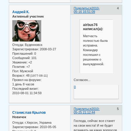
Поделиться
2010-
4
Андрей К.
05-16 16:51:09
Активный участник
airbus76
написал(а):
Матчасть
полностью была
Откуда:
Буденновск
исправна.
Зарегистрирован
: 2008-03-27
Командир
Приглашений:
0
поспешил с
Сообщений:
101
решением о
Уважение:
+2
вынужденной.
Позитив:
+7
Пол:
Мужской
Возраст:
48
[1977-08-11]
Провел на форуме:
Согласен...
1 день 8 часов
0
Последний визит:
2010-08-01 11:34:59
Поделиться
2010-
5
Станислав Крылов
05-25 21:12:44
Новичок
Господа, сейчас все станет
Откуда:
г.Херсон, Украина
на свои места! И не будет
Зарегистрирован
: 2010-05-05
возникать ни каких вопросов.