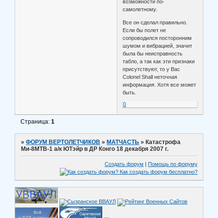
возможности по-
самолетному.
Все он сделал правильно.
Если бы полет не
сопроводился посторонним
шумом и вибрацией, значит
была бы неисправность
табло, а так как эти признаки
присутствуют, то у Вас
Colonel Shall неточная
информация. Хотя все может
быть.
0
Страница:
1
»
ФОРУМ ВЕРТОЛЕТЧИКОВ
»
МАТЧАСТЬ
»
Катастрофа
Ми-8МТВ-1 а/к ЮТэйр в ДР Конго 18 декабря 2007 г.
Создать форум
|
Помощь по форуму