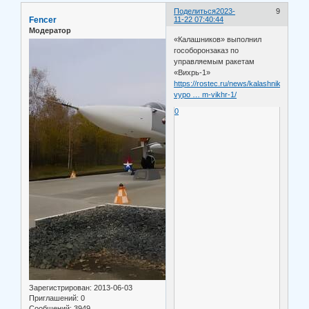
Поделиться
2023-
9
Fencer
11-22 07:40:44
Модератор
«Калашников» выполнил
гособоронзаказ по
управляемым ракетам
«Вихрь-1»
https://rostec.ru/news/kalashnikov-
vypo … m-vikhr-1/
0
Зарегистрирован
: 2013-06-03
Приглашений:
0
Сообщений:
3949