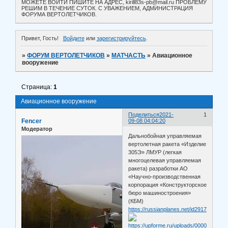
МОЖЕТЕ ВОЙТИ ПИШИТЕ НА АДРЕС, kirill83s-pb@mail.ru ПРОБЛЕМУ
РЕШИМ В ТЕЧЕНИЕ СУТОК. С УВАЖЕНИЕМ, АДМИНИСТРАЦИЯ
ФОРУМА ВЕРТОЛЕТЧИКОВ.
Привет, Гость!
Войдите
или
зарегистрируйтесь
.
»
ФОРУМ ВЕРТОЛЕТЧИКОВ
»
МАТЧАСТЬ
»
Авиационное
вооружение
Страница:
1
Авиационное вооружение
Поделиться
2021-
1
Fencer
09-08 04:04:20
Модератор
Дальнобойная управляемая
вертолетная ракета «Изделие
305Э» ЛМУР (легкая
многоцелевая управляемая
ракета) разработки АО
«Научно-производственная
корпорация «Конструкторское
бюро машиностроения»
(КБМ)
https://russianplanes.net/id291731