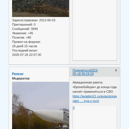
Зарегистрирован
: 2013-06-03
Приглашений:
0
Сообщений:
3949
Уважение:
+45
Позитив:
+85
Провел на форуме:
18 дней 15 часов
Последний визит:
2026-07-26 22:07:30
Поделиться
2023-
6
Fencer
05-18 06:19:19
Модератор
Авиационная ракета
«Бронебойщик» до конца года
начнёт применяться в СВО
https://aviation21.ru/aviacionnaya-
rake … sya-v-svo/
0