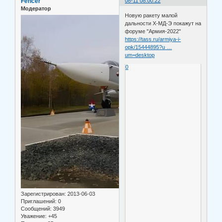
Fencer
08-11 08:00:22
Модератор
Новую ракету малой
дальности Х-МД-Э покажут на
форуме "Армия-2022"
https://tass.ru/armiya-i-
opk/15444895?u …
um=desktop
0
Зарегистрирован
: 2013-06-03
Приглашений:
0
Сообщений:
3949
Уважение:
+45