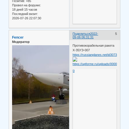
Позитив:
+85
Провел на форуме:
18 дней 15 часов
Последний визит:
2026-07-26 22:07:30
Поделиться
2022-
5
Fencer
09-06 06:31:31
Модератор
Противокорабельная ракета
Х-35УЭ-007
https://russianplanes.net/id307356#co
0