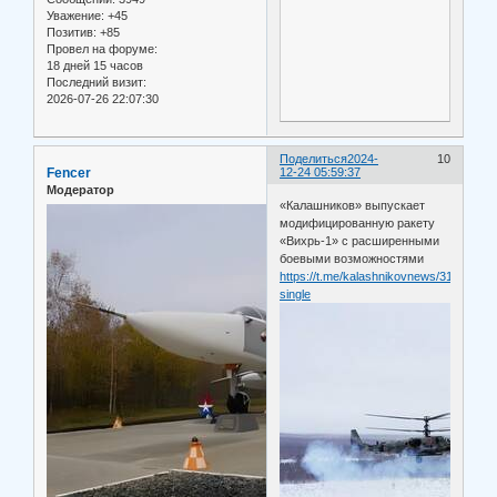
Уважение:
+45
Позитив:
+85
Провел на форуме:
18 дней 15 часов
Последний визит:
2026-07-26 22:07:30
Поделиться
2024-
10
Fencer
12-24 05:59:37
Модератор
«Калашников» выпускает
модифицированную ракету
«Вихрь-1» с расширенными
боевыми возможностями
https://t.me/kalashnikovnews/3100?
single