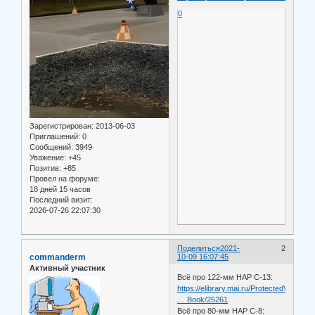
0
Зарегистрирован
: 2013-06-03
Приглашений:
0
Сообщений:
3949
Уважение:
+45
Позитив:
+85
Провел на форуме:
18 дней 15 часов
Последний визит:
2026-07-26 22:07:30
Поделиться
2021-
2
commanderm
10-09 16:07:45
Активный участник
Всё про 122-мм НАР С-13:
https://elibrary.mai.ru/ProtectedView/B
… Book/25261
Всё про 80-мм НАР С-8: