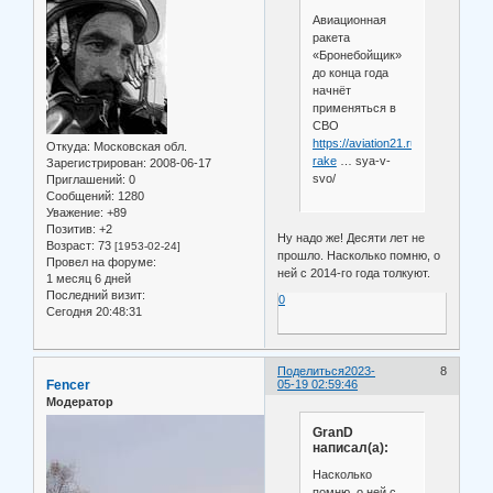
Авиационная
ракета
«Бронебойщик»
до конца года
начнёт
применяться в
СВО
https://aviation21.ru/aviacionnaya
Откуда:
Московская обл.
rake
… sya-v-
Зарегистрирован
: 2008-06-17
svo/
Приглашений:
0
Сообщений:
1280
Уважение:
+89
Позитив:
+2
Ну надо же! Десяти лет не
Возраст:
73
[1953-02-24]
прошло. Насколько помню, о
Провел на форуме:
ней с 2014-го года толкуют.
1 месяц 6 дней
Последний визит:
0
Сегодня 20:48:31
Поделиться
2023-
8
Fencer
05-19 02:59:46
Модератор
GranD
написал(а):
Насколько
помню, о ней с