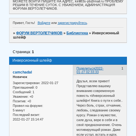
МОЖЕТЕ ВОЙТИ ПИШИТЕ НА АДРЕС, kirill83s-pb@mail.ru ПРОБЛЕМУ
РЕШИМ В ТЕЧЕНИЕ СУТОК. С УВАЖЕНИЕМ, АДМИНИСТРАЦИЯ
ФОРУМА ВЕРТОЛЕТЧИКОВ.
Привет, Гость!
Войдите
или
зарегистрируйтесь
.
»
ФОРУМ ВЕРТОЛЕТЧИКОВ
»
Библиотека
»
Инверсионный
шлейф
Страница:
1
Инверсионный шлейф
Поделиться
2022-
1
camchadal
01-27 02:33:33
Новичок
Друзья, всем привет!
Зарегистрирован
: 2022-01-27
Представляю вашему
Приглашений:
0
вниманию современную
Сообщений:
1
повесть «Инверсионный
Уважение:
+0
шлейф»! Книга о пути к себе..
Позитив:
+0
Через боль, страх, отчаяние,
Провел на форуме:
5 минут
любовь, следование своему
Последний визит:
курсу. Роман о мужестве,
2022-01-27 15:14:47
силе духа, вере в себя и в
своё предназначение. Очень
мотивирующий роман. Даже
если устал, встать и идти,