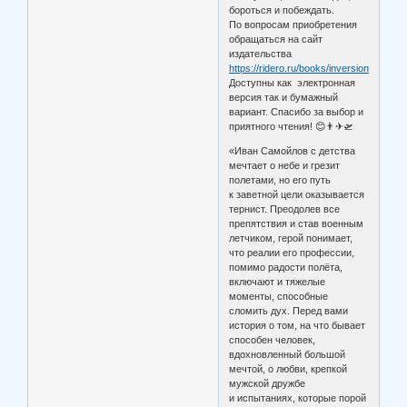
бороться и побеждать.
По вопросам приобретения
обращаться на сайт
издательства
https://ridero.ru/books/inversionnyi_shlei
Доступны как электронная
версия так и бумажный
вариант. Спасибо за выбор и
приятного чтения! 😊👨✈🛫
«Иван Самойлов с детства
мечтает о небе и грезит
полетами, но его путь
к заветной цели оказывается
тернист. Преодолев все
препятствия и став военным
летчиком, герой понимает,
что реалии его профессии,
помимо радости полёта,
включают и тяжелые
моменты, способные
сломить дух. Перед вами
история о том, на что бывает
способен человек,
вдохновленный большой
мечтой, о любви, крепкой
мужской дружбе
и испытаниях, которые порой