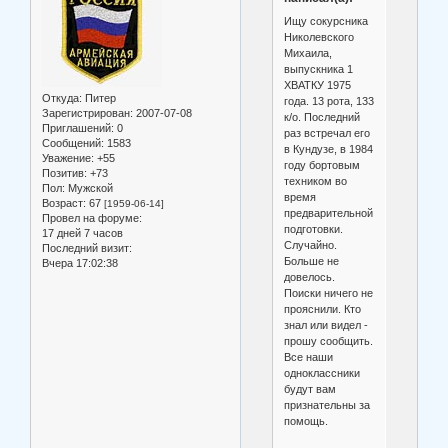
Ищу сокурсника
Николевского
Михаила,
выпускника 1
ХВАТКУ 1975
Откуда:
Питер
года. 13 рота, 133
Зарегистрирован
: 2007-07-08
к/о. Последний
Приглашений:
0
раз встречал его
Сообщений:
1583
в Кундузе, в 1984
Уважение:
+55
году бортовым
Позитив:
+73
техником во
Пол:
Мужской
время
Возраст:
67
[1959-06-14]
предварительной
Провел на форуме:
подготовки.
17 дней 7 часов
Случайно.
Последний визит:
Больше не
Вчера 17:02:38
довелось.
Поиски ничего не
прояснили. Кто
знал или видел -
прошу сообщить.
Все наши
одноклассники
будут вам
признательны за
помощь.