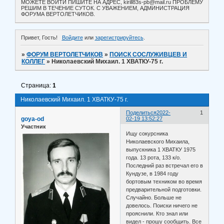
МОЖЕТЕ ВОЙТИ ПИШИТЕ НА АДРЕС, kirill83s-pb@mail.ru ПРОБЛЕМУ
РЕШИМ В ТЕЧЕНИЕ СУТОК. С УВАЖЕНИЕМ, АДМИНИСТРАЦИЯ
ФОРУМА ВЕРТОЛЕТЧИКОВ.
Привет, Гость!
Войдите
или
зарегистрируйтесь
.
»
ФОРУМ ВЕРТОЛЕТЧИКОВ
»
ПОИСК СОСЛУЖИВЦЕВ И
КОЛЛЕГ
»
Николаевский Михаил. 1 ХВАТКУ-75 г.
Страница:
1
Николаевский Михаил. 1 ХВАТКУ-75 г.
Поделиться
2022-
1
goya-od
02-19 13:52:27
Участник
Ищу сокурсника
Николаевского Михаила,
выпускника 1 ХВАТКУ 1975
года. 13 рота, 133 к/о.
Последний раз встречал его в
Кундузе, в 1984 году
бортовым техником во время
предварительной подготовки.
Случайно. Больше не
довелось. Поиски ничего не
прояснили. Кто знал или
видел - прошу сообщить. Все