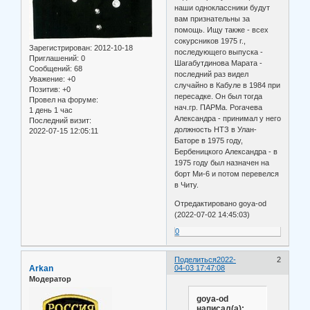
наши одноклассники будут
вам признательны за
помощь. Ищу также - всех
сокурсников 1975 г.,
Зарегистрирован
: 2012-10-18
последующего выпуска -
Приглашений:
0
Шагабутдинова Марата -
Сообщений:
68
последний раз видел
Уважение:
+0
случайно в Кабуле в 1984 при
Позитив:
+0
пересадке. Он был тогда
Провел на форуме:
нач.гр. ПАРМа. Рогачева
1 день 1 час
Александра - принимал у него
Последний визит:
должность НТЗ в Улан-
2022-07-15 12:05:11
Баторе в 1975 году,
Бербеницкого Александра - в
1975 году был назначен на
борт Ми-6 и потом перевелся
в Читу.
Отредактировано goya-od
(2022-07-02 14:45:03)
0
Поделиться
2022-
2
Arkan
04-03 17:47:08
Модератор
goya-od
написал(а):