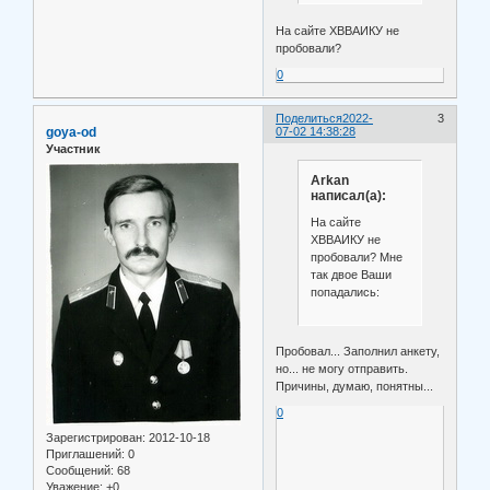
На сайте ХВВАИКУ не
пробовали?
0
Поделиться
2022-
3
goya-od
07-02 14:38:28
Участник
Arkan
написал(а):
На сайте
ХВВАИКУ не
пробовали? Мне
так двое Ваши
попадались:
Пробовал... Заполнил анкету,
но... не могу отправить.
Причины, думаю, понятны...
0
Зарегистрирован
: 2012-10-18
Приглашений:
0
Сообщений:
68
Уважение:
+0