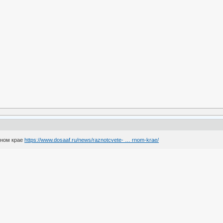
рном крае
https://www.dosaaf.ru/news/raznotcvete- … rnom-krae/