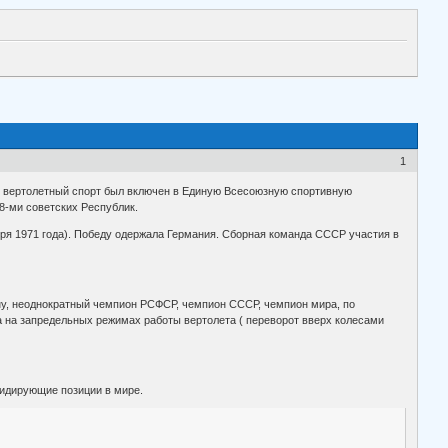
1
ду вертолетный спорт был включен в Единую Всесоюзную спортивную
8-ми советских Республик.
бря 1971 года). Победу одержала Германия. Сборная команда СССР участия в
ону, неоднократный чемпион РСФСР, чемпион СССР, чемпион мира, по
на запредельных режимах работы вертолета ( переворот вверх колесами
лидирующие позиции в мире.