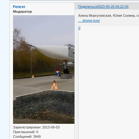
Fencer
Поделиться
2023-05-25 04:22:34
Модератор
Алена Моргуновская, Юлия Силина, с
… drome-kon/
0
Зарегистрирован
: 2013-06-03
Приглашений:
0
Сообщений:
3949