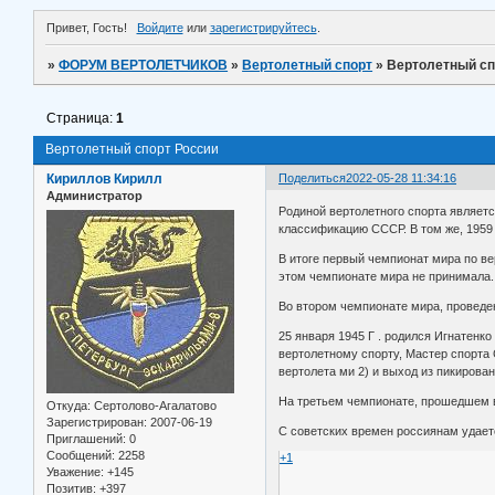
Привет, Гость!
Войдите
или
зарегистрируйтесь
.
»
ФОРУМ ВЕРТОЛЕТЧИКОВ
»
Вертолетный спорт
»
Вертолетный сп
Страница:
1
Вертолетный спорт России
Кириллов Кирилл
Поделиться
2022-05-28 11:34:16
Администратор
Родиной вертолетного спорта являет
классификацию СССР. В том же, 1959 
В итоге первый чемпионат мира по ве
этом чемпионате мира не принимала.
Во втором чемпионате мира, проведе
25 января 1945 Г . родился Игнатен
вертолетному спорту, Мастер спорта
вертолета ми 2) и выход из пикирован
На третьем чемпионате, прошедшем в
Откуда:
Сертолово-Агалатово
Зарегистрирован
: 2007-06-19
С советских времен россиянам удает
Приглашений:
0
Сообщений:
2258
+1
Уважение:
+145
Позитив:
+397