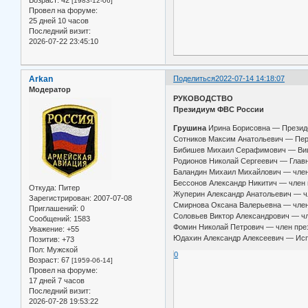
Возраст:
42
[1983-12-06]
Провел на форуме:
25 дней 10 часов
Последний визит:
2026-07-22 23:45:10
Arkan
Поделиться
2022-07-14 14:18:07
Модератор
РУКОВОДСТВО
Президиум ФВС России
Грушина
Ирина Борисовна — Презид
Сотников Максим Анатольевич — Пер
Бибишев Михаил Серафимович — Виц
Родионов Николай Сергеевич — Глав
Баландин Михаил Михайлович — чле
Бессонов Александр Никитич — член
Откуда:
Питер
Жуперин Александр Анатольевич — ч
Зарегистрирован
: 2007-07-08
Смирнова Оксана Валерьевна — чле
Приглашений:
0
Соловьев Виктор Александрович — ч
Сообщений:
1583
Фомин Николай Петрович — член пре
Уважение:
+55
Юдахин Александр Алексеевич — Исп
Позитив:
+73
Пол:
Мужской
0
Возраст:
67
[1959-06-14]
Провел на форуме:
17 дней 7 часов
Последний визит:
2026-07-28 19:53:22