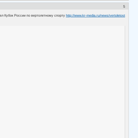
5
ел Кубок России по вертолетному спорту
http://www.kr-media.ru/news/vertoletost