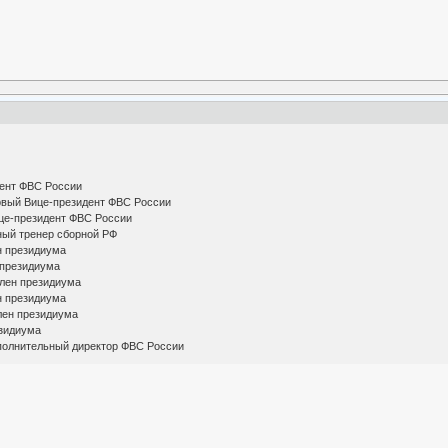
ент ФВС России
вый Вице-президент ФВС России
е-президент ФВС России
ный тренер сборной РФ
н президиума
 президиума
лен президиума
н президиума
лен президиума
зидиума
олнительный директор ФВС России