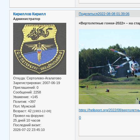
Кириллов Кирилл
Поделиться
2022-08-08 01:39:06
Администратор
«Вертолетные гонки-2022» – на ста
Откуда:
Сертолово-Агалатово
Зарегистрирован
: 2007-06-19
Приглашений:
0
Сообщений:
2258
Уважение:
+145
Позитив:
+397
Пол:
Мужской
https://helisport.org/2022/08/вертолет
Возраст:
42
[1983-12-06]
Провел на форуме:
0
25 дней 10 часов
Последний визит:
2026-07-22 23:45:10