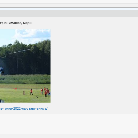
рт, внимание, марш!
ные-гонки-2022-на-старт-внима/