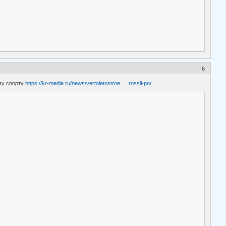
6
му спорту
https://kr-media.ru/news/vertoletostroe … rossii-po/