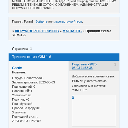
МОЖЕТЕ ВОЙТИ ПИШИТЕ НА АДРЕС, kirill83s-pb@mail.ru ПРОБЛЕМУ
РЕШИМ В ТЕЧЕНИЕ СУТОК. С УВАЖЕНИЕМ, АДМИНИСТРАЦИЯ
ФОРУМА ВЕРТОЛЕТЧИКОВ.
Привет, Гость!
Войдите
или
зарегистрируйтесь
.
»
ФОРУМ ВЕРТОЛЕТЧИКОВ
»
МАТЧАСТЬ
»
Принцип.схема
УЗМ-1-6
Страница:
1
Принцип.схема УЗМ-1-6
Поделиться
2023-
1
Gortix
03-03 11:53:38
Новичок
Доброго всем времени суток.
Откуда:
Севастополь
Есть ли у кого то схема
Зарегистрирован
: 2023-03-03
зарядника для аккумов
Приглашений:
0
УЗМ-1-6 ?
Сообщений:
1
Уважение:
+0
0
Позитив:
+0
Пол:
Мужской
Провел на форуме:
3 минуты
Последний визит:
2023-03-03 11:55:09