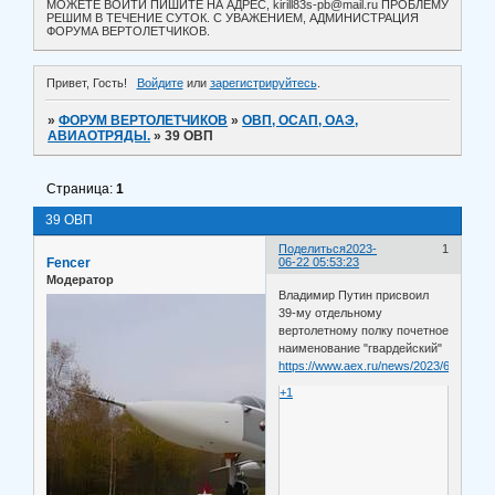
МОЖЕТЕ ВОЙТИ ПИШИТЕ НА АДРЕС, kirill83s-pb@mail.ru ПРОБЛЕМУ
РЕШИМ В ТЕЧЕНИЕ СУТОК. С УВАЖЕНИЕМ, АДМИНИСТРАЦИЯ
ФОРУМА ВЕРТОЛЕТЧИКОВ.
Привет, Гость!
Войдите
или
зарегистрируйтесь
.
»
ФОРУМ ВЕРТОЛЕТЧИКОВ
»
ОВП, ОСАП, ОАЭ,
АВИАОТРЯДЫ.
»
39 ОВП
Страница:
1
39 ОВП
Поделиться
2023-
1
Fencer
06-22 05:53:23
Модератор
Владимир Путин присвоил
39-му отдельному
вертолетному полку почетное
наименование "гвардейский"
https://www.aex.ru/news/2023/6/21/258
+1