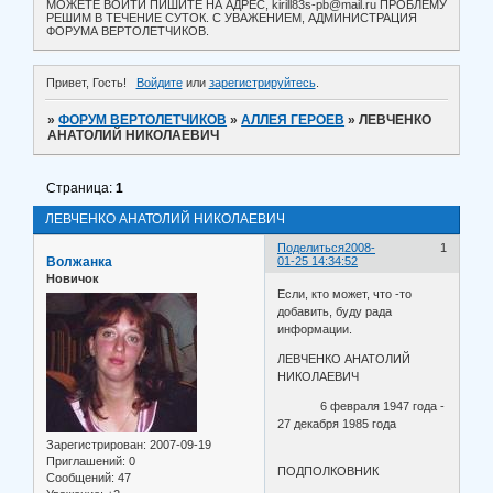
МОЖЕТЕ ВОЙТИ ПИШИТЕ НА АДРЕС, kirill83s-pb@mail.ru ПРОБЛЕМУ
РЕШИМ В ТЕЧЕНИЕ СУТОК. С УВАЖЕНИЕМ, АДМИНИСТРАЦИЯ
ФОРУМА ВЕРТОЛЕТЧИКОВ.
Привет, Гость!
Войдите
или
зарегистрируйтесь
.
»
ФОРУМ ВЕРТОЛЕТЧИКОВ
»
АЛЛЕЯ ГЕРОЕВ
»
ЛЕВЧЕНКО
АНАТОЛИЙ НИКОЛАЕВИЧ
Страница:
1
ЛЕВЧЕНКО АНАТОЛИЙ НИКОЛАЕВИЧ
Поделиться
2008-
1
Волжанка
01-25 14:34:52
Новичок
Если, кто может, что -то
добавить, буду рада
информации.
ЛЕВЧЕНКО АНАТОЛИЙ
НИКОЛАЕВИЧ
6 февраля 1947 года -
27 декабря 1985 года
Зарегистрирован
: 2007-09-19
Приглашений:
0
ПОДПОЛКОВНИК
Сообщений:
47