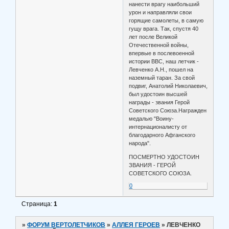
нанести врагу наибольший
урон и направляли свои
горящие самолеты, в самую
гущу врага. Так, спустя 40
лет после Великой
Отечественной войны,
впервые в послевоенной
истории ВВС, наш летчик -
Левченко А.Н., пошел на
наземный таран. За свой
подвиг, Анатолий Николаевич,
был удостоин высшей
награды - звания Герой
Советского Союза.Награжден
медалью "Воину-
интернационалисту от
благодарного Афганского
народа".
ПОСМЕРТНО УДОСТОИН
ЗВАНИЯ - ГЕРОЙ
СОВЕТСКОГО СОЮЗА.
0
Страница:
1
»
ФОРУМ ВЕРТОЛЕТЧИКОВ
»
АЛЛЕЯ ГЕРОЕВ
»
ЛЕВЧЕНКО