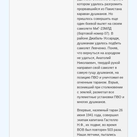
котором удалось разгромить
прорвавшийся из Пакистана
караван душманов. Но
пришлось совершить еще
один боевой вылет на своем
самолете МиГ-23МЛД
(бортовой номер 07). В
районе Джабаль-Уссарадж,
душманам удалось подбить
самолет Левченко. Поняв,
что вернуться на аэродром
не удаться, Анатолий
Николаевич, твердой рукой
направил свой самолет в
самую гущу душманов, на
позицию ПВО и уничтожил ее
огненным тараном. Взрыв,
возникший при столкновении
с землей, разметал все
пулеметные установки ПВО и
многих душманов.
Впервые, наземный таран 26
июня 1941 года, совершил
экипаж капитана Гастелло
Н.Ф., их подвиг, во время
ВОВ был повторен 503 раза.
Наши летчики, пытались