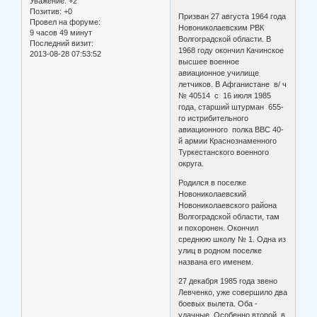
Уважение:
+2
Позитив:
+0
Призван 27 августа 1964 года
Провел на форуме:
Новониколаевским РВК
9 часов 49 минут
Волгоградской области. В
Последний визит:
1968 году окончил Качинское
2013-08-28 07:53:52
высшее военное
авиационное училище
летчиков. В Афганистане в/ ч
№ 40514 с 16 июля 1985
года, старший штурман 655-
го истрибительного
авиационного полка ВВС 40-
й армии Краснознаменного
Туркестанского военного
округа.
Родился в поселке
Новониколаевский
Новониколаевского района
Волгоградской области, там
и похоронен. Окончил
среднюю школу № 1. Одна из
улиц в родном поселке
названа его именем.
27 декабря 1985 года звено
Левченко, уже совершило два
боевых вылета. Оба -
удачные. Особенно второй, в