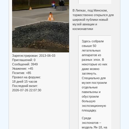
В Липках, под Минском,
торжественно открылся для
широкой публики новый
музей авиации и
космонавтики
Здесь собрали
свыше 50
летательных
аппаратов из
Зарегистрирован
: 2013-06-03
разных эпох. В
Приглашений:
0
Сообщений:
3949
некоторые из них
Уважение:
+45
даже можно
Позитив:
+85
заглянуть.
Провел на форуме:
Специально для
18 дней 15 часов
музея построили
Последний визит:
отдельные
2026-07-26 22:07:30
павильоны и
обустроили
большую
экспозиционную
площадку.
Среди
экспонатов –
модель Як-18, на