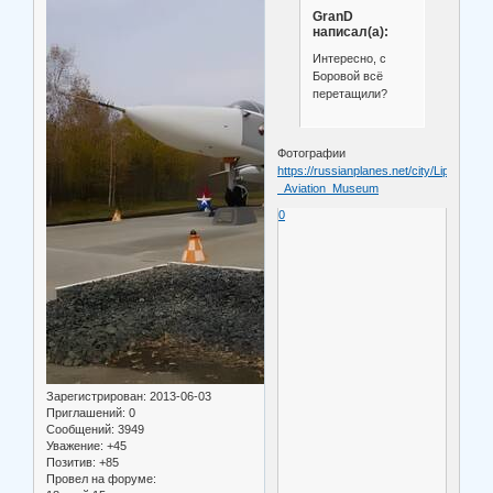
GranD
написал(а):
Интересно, с
Боровой всё
перетащили?
Фотографии
https://russianplanes.net/city/Lipki_-
_Aviation_Museum
0
Зарегистрирован
: 2013-06-03
Приглашений:
0
Сообщений:
3949
Уважение:
+45
Позитив:
+85
Провел на форуме: