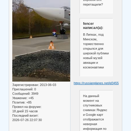
перетащили?
fencer
написал(а):
В Липках, под
Минском,
торжественно
открылся для
широкой публики
новый музей
авиации и
космонавтики
https://russianplanes.net/id345527
Зарегистрирован
: 2013-06-03
Приглашений:
0
Сообщений:
3949
На данный
Уважение:
+45
момент на
Позитив:
+85
спутниковых
Провел на форуме:
снимках Яндекс
18 дней 15 часов
и Google карт
Последний визит:
отображается
2026-07-26 22:07:30
неверная
информация по