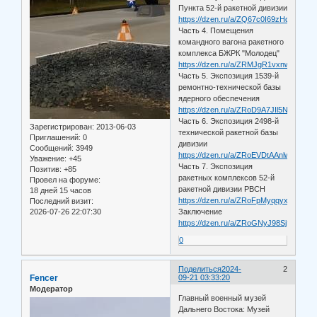
Пункта 52-й ракетной дивизии
https://dzen.ru/a/ZQ67c0I69zHdT0Xv
Часть 4. Помещения
командного вагона ракетного
комплекса БЖРК "Молодец"
https://dzen.ru/a/ZRMJgR1vxnwJN3Cl
Часть 5. Экспозиция 1539-й
ремонтно-технической базы
ядерного обеспечения
https://dzen.ru/a/ZRoD9A7JIl5NAAr7
Часть 6. Экспозиция 2498-й
Зарегистрирован
: 2013-06-03
технической ракетной базы
Приглашений:
0
дивизии
Сообщений:
3949
https://dzen.ru/a/ZRoEVDtAAnlwMpOF
Уважение:
+45
Часть 7. Экспозиция
Позитив:
+85
ракетных комплексов 52-й
Провел на форуме:
ракетной дивизии РВСН
18 дней 15 часов
https://dzen.ru/a/ZRoFpMyqqyxNHFPB
Последний визит:
2026-07-26 22:07:30
Заключение
https://dzen.ru/a/ZRoGNyJ98SjfHj9D
0
Поделиться
2024-
2
Fencer
09-21 03:33:20
Модератор
Главный военный музей
Дальнего Востока: Музей