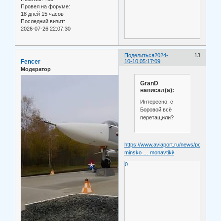
Провел на форуме:
18 дней 15 часов
Последний визит:
2026-07-26 22:07:30
Поделиться
2024-
13
Fencer
10-10 05:17:09
Модератор
GranD
написал(а):
Интересно, с
Боровой всё
перетащили?
https://www.aviaport.ru/news/pod-
minsko … monavtiki/
0