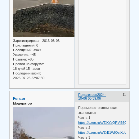
Зарегистрирован
: 2013-06-03
Приглашений:
0
Сообщений:
3949
Уважение:
+45
Позитив:
+85
Провел на форуме:
18 дней 15 часов
Последний визит:
2026-07-26 22:07:30
Поделиться
2024-
11
Fencer
10-06 05:39:06
Модератор
Первые фото монинских
экспонатов
Часть 1
https://dzen.ru/a/ZlXYaQRVI36QSptd
Часть 2
https://dzen.ru/a/ZrE1WIOcjXpUZ7nX
Часть 3