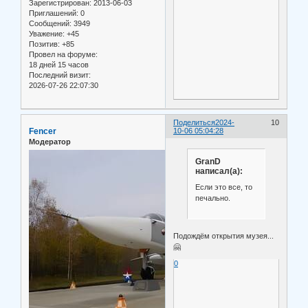
Зарегистрирован
: 2013-06-03
Приглашений:
0
Сообщений:
3949
Уважение:
+45
Позитив:
+85
Провел на форуме:
18 дней 15 часов
Последний визит:
2026-07-26 22:07:30
Поделиться
2024-
10
Fencer
10-06 05:04:28
Модератор
GranD
написал(а):
Если это все, то
печально.
Подождём открытия музея...
🤗
0