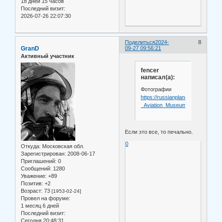
18 дней 15 часов
Последний визит:
2026-07-26 22:07:30
Поделиться
2024-
8
GranD
09-27 09:56:21
Активный участник
fencer
написал(а):
Фотографии
https://russianplanes.net/city/Lipk
_Aviation_Museum
Если это все, то печально.
0
Откуда:
Московская обл.
Зарегистрирован
: 2008-06-17
Приглашений:
0
Сообщений:
1280
Уважение:
+89
Позитив:
+2
Возраст:
73
[1953-02-24]
Провел на форуме:
1 месяц 6 дней
Последний визит:
Сегодня 20:48:31