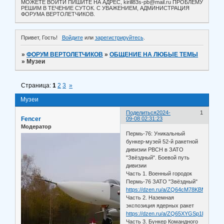
МОЖЕТЕ ВОЙТИ ПИШИТЕ НА АДРЕС, kirill83s-pb@mail.ru ПРОБЛЕМУ
РЕШИМ В ТЕЧЕНИЕ СУТОК. С УВАЖЕНИЕМ, АДМИНИСТРАЦИЯ
ФОРУМА ВЕРТОЛЕТЧИКОВ.
Привет, Гость!
Войдите
или
зарегистрируйтесь
.
»
ФОРУМ ВЕРТОЛЕТЧИКОВ
»
ОБЩЕНИЕ НА ЛЮБЫЕ ТЕМЫ
»
Музеи
Страница:
1
2
3
»
Музеи
Поделиться
2024-
1
Fencer
09-08 02:31:23
Модератор
Пермь-76: Уникальный
бункер-музей 52-й ракетной
дивизии РВСН в ЗАТО
"Звёздный". Боевой путь
дивизии
Часть 1. Военный городок
Пермь-76 ЗАТО "Звёздный"
https://dzen.ru/a/ZQ64cM78KBMoETE9
Часть 2. Наземная
экспозиция ядерных ракет
https://dzen.ru/a/ZQ65XYGSp1BnpsS0
Часть 3. Бункер Командного