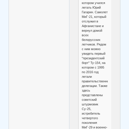
котором учился
летать Юрий
Гагарин. Самолет
МиГ-21, который
отслужил в
Афганистане и
вернул домой
всех
белорусских
летчиков. Рядом
с ним можно
увидеть первый
"президентский
борт" Ту-154, на
котором с 1995
по 2016 год
летали
правительственные
делегации. Также
здесь
представлены
советский
штурмовик
Су-25,
истребитель
четвертого
поколения
МиГ-29 и военно-