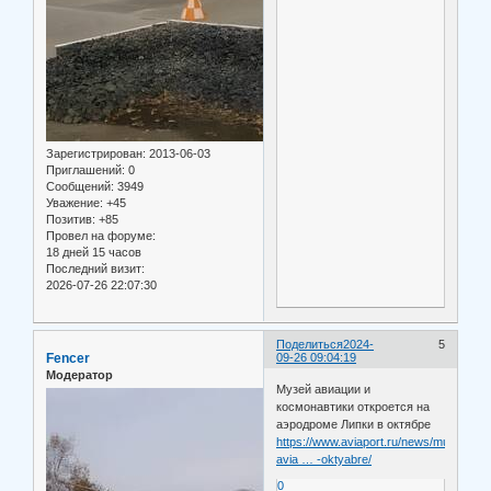
Зарегистрирован
: 2013-06-03
Приглашений:
0
Сообщений:
3949
Уважение:
+45
Позитив:
+85
Провел на форуме:
18 дней 15 часов
Последний визит:
2026-07-26 22:07:30
Поделиться
2024-
5
Fencer
09-26 09:04:19
Модератор
Музей авиации и
космонавтики откроется на
аэродроме Липки в октябре
https://www.aviaport.ru/news/muzey-
avia … -oktyabre/
0