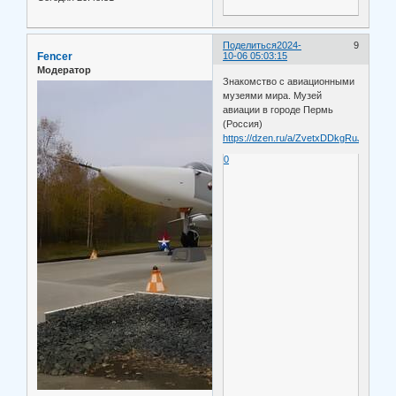
Поделиться
2024-
9
Fencer
10-06 05:03:15
Модератор
Знакомство с авиационными
музеями мира. Музей
авиации в городе Пермь
(Россия)
https://dzen.ru/a/ZvetxDDkgRuJixuW
0