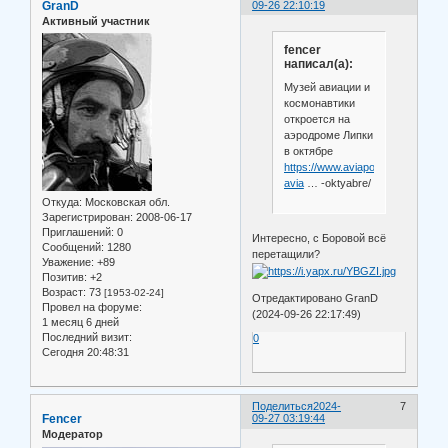
GranD
09-26 22:10:19
Активный участник
fencer
написал(а):
Музей авиации и
космонавтики
откроется на
аэродроме Липки
в октябре
https://www.aviaport.ru/news/mu
avia
… -oktyabre/
Откуда:
Московская обл.
Зарегистрирован
: 2008-06-17
Приглашений:
0
Интересно, с Боровой всё
Сообщений:
1280
перетащили?
Уважение:
+89
Позитив:
+2
Возраст:
73
[1953-02-24]
Отредактировано GranD
Провел на форуме:
(2024-09-26 22:17:49)
1 месяц 6 дней
Последний визит:
0
Сегодня 20:48:31
Поделиться
2024-
7
Fencer
09-27 03:19:44
Модератор