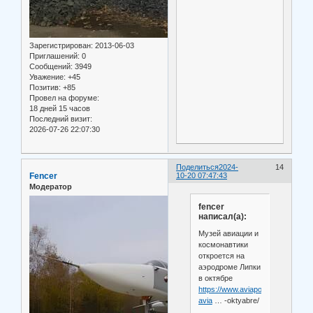
Зарегистрирован
: 2013-06-03
Приглашений:
0
Сообщений:
3949
Уважение:
+45
Позитив:
+85
Провел на форуме:
18 дней 15 часов
Последний визит:
2026-07-26 22:07:30
Поделиться
2024-
14
Fencer
10-20 07:47:43
Модератор
fencer
написал(а):
Музей авиации и
космонавтики
откроется на
аэродроме Липки
в октябре
https://www.aviaport.ru/news/mu
avia
… -oktyabre/