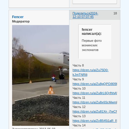
Поделиться
2024-
18
Fencer
12-10 07:07:45
Модератор
fencer
написал(а):
Первые фото
монинских
экспонатов
Часть 8
https://dzen.ru/a/Zu75D0-
kJmTNRiIi
Часть 9
https://dzen.ru/a/Zu8gQPOi909RTqRM
Часть 10
https://dzen.ru/a/Zu8rL6QrfhhA5dK1
Часть 11
https://dzen.ru/a/Zu8x6ScMwmIGhtT3
Часть 12
https://dzen.ru/a/Zu81Xn_j7wCfvBn4
Часть 13
https://dzen.ru/a/ZvB545i1aR_RQbgn
Часть 14
Зарегистрирован
: 2013-06-03