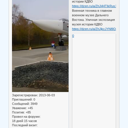
истории КДВО
https://dzen.ru/a/ZhJi44TIkRus1KKc
Военная техника в главном
военном музее Дальнего
Востока. Уличная экспозиция
музея истории КДВО
https://dzen.ru/a/ZhJjkcJYNl9OdEn_
0
Зарегистрирован
: 2013-06-03
Приглашений:
0
Сообщений:
3949
Уважение:
+45
Позитив:
+85
Провел на форуме:
18 дней 15 часов
Последний визит: