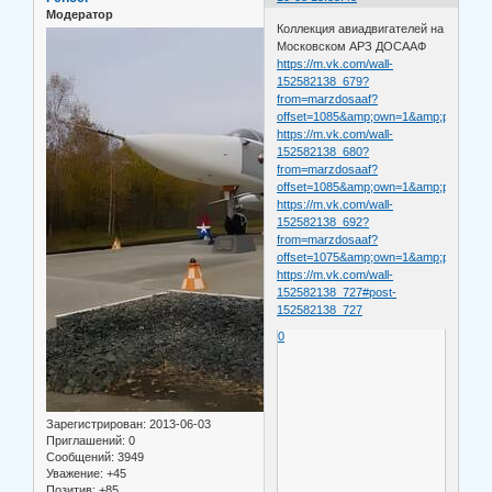
Модератор
Коллекция авиадвигателей на
Московском АРЗ ДОСААФ
https://m.vk.com/wall-
152582138_679?
from=marzdosaaf?
offset=1085&amp;own=1&amp;post_bo
https://m.vk.com/wall-
152582138_680?
from=marzdosaaf?
offset=1085&amp;own=1&amp;post_bo
https://m.vk.com/wall-
152582138_692?
from=marzdosaaf?
offset=1075&amp;own=1&amp;post_bo
https://m.vk.com/wall-
152582138_727#post-
152582138_727
0
Зарегистрирован
: 2013-06-03
Приглашений:
0
Сообщений:
3949
Уважение:
+45
Позитив:
+85