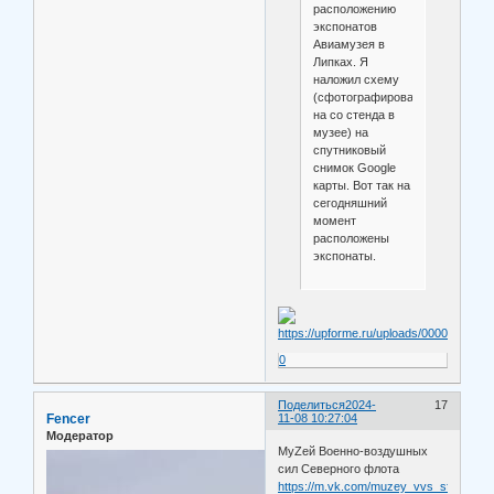
расположению
экспонатов
Авиамузея в
Липках. Я
наложил схему
(сфотографировал
на со стенда в
музее) на
спутниковый
снимок Google
карты. Вот так на
сегодняшний
момент
расположены
экспонаты.
0
Поделиться
2024-
17
Fencer
11-08 10:27:04
Модератор
МуZей Военно-воздушных
сил Северного флота
https://m.vk.com/muzey_vvs_sf