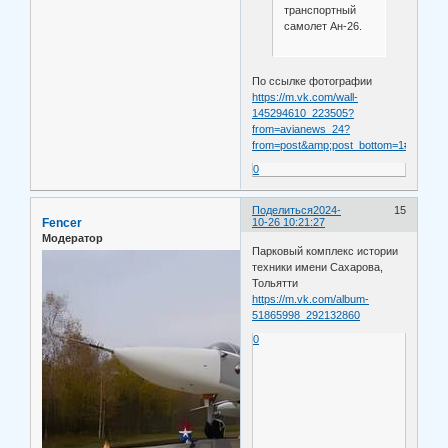
транспортный
самолет Ан-26.
По ссылке фотографии
https://m.vk.com/wall-
145294610_223505?
from=avianews_24?
from=post&amp;post_bottom=1#comme
0
Поделиться
2024-
15
Fencer
10-26 10:21:27
Модератор
Парковый комплекс истории
техники имени Сахарова,
Тольятти
https://m.vk.com/album-
51865998_292132860
0