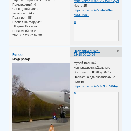
https://dzen.ru/a/ZvCBr31ZvyAQPr1Y
Приглашений:
0
Часть 15
Сообщений:
3949
https://dzen.ru/a/ZwFrP0R-
Уважение:
+45
qk5G4x9J
Позитив:
+85
Провел на форуме:
0
18 дней 15 часов
Последний визит:
2026-07-26 22:07:30
Поделиться
2024-
19
Fencer
12-10 08:13:06
Модератор
Музей Военной
Контрразведки Дальнего
Востока от НКВД до ФСБ.
Попасть сюда оказалось не
просто
https://dzen.ru/a/Z1QUtzYWFyEYhcD4
0