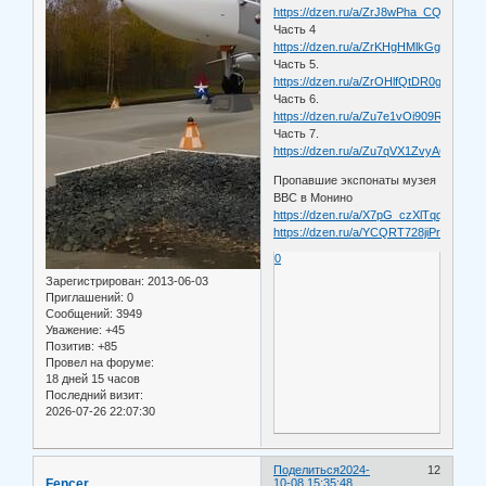
https://dzen.ru/a/ZrJ8wPha_CQfXiku
Часть 4
https://dzen.ru/a/ZrKHgHMlkGgTCYMz
Часть 5.
https://dzen.ru/a/ZrOHlfQtDR0g9j0E
Часть 6.
https://dzen.ru/a/Zu7e1vOi909R9h8u
Часть 7.
https://dzen.ru/a/Zu7qVX1ZvyAQX2h_
Пропавшие экспонаты музея
ВВС в Монино
https://dzen.ru/a/X7pG_czXlTqqUwXG
https://dzen.ru/a/YCQRT728jiPrwK5U
0
Зарегистрирован
: 2013-06-03
Приглашений:
0
Сообщений:
3949
Уважение:
+45
Позитив:
+85
Провел на форуме:
18 дней 15 часов
Последний визит:
2026-07-26 22:07:30
Поделиться
2024-
12
Fencer
10-08 15:35:48