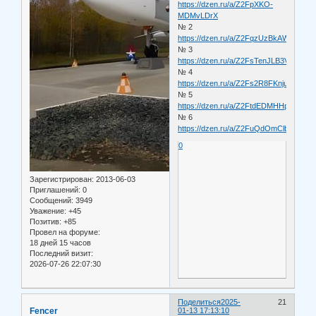
https://dzen.ru/a/Z2FpXKO-
MDMvLDrX
№ 2
https://dzen.ru/a/Z2FqzUzBkAWbs96p
№ 3
https://dzen.ru/a/Z2FsTenJLB3VqbGa
№ 4
https://dzen.ru/a/Z2Fs2R8FKnjuOKgp
№ 5
https://dzen.ru/a/Z2FtdEDMHHp6U8pw
№ 6
https://dzen.ru/a/Z2FuQdOmClbKtcg_
0
Зарегистрирован
: 2013-06-03
Приглашений:
0
Сообщений:
3949
Уважение:
+45
Позитив:
+85
Провел на форуме:
18 дней 15 часов
Последний визит:
2026-07-26 22:07:30
Поделиться
2025-
21
Fencer
01-13 17:13:10