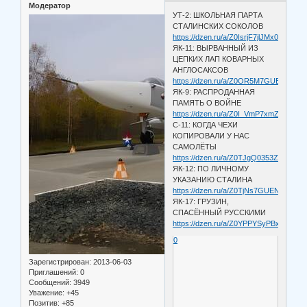
Модератор
УТ-2: ШКОЛЬНАЯ ПАРТА
СТАЛИНСКИХ СОКОЛОВ
https://dzen.ru/a/Z0IsrjF7jlJMx0Z-
ЯК-11: ВЫРВАННЫЙ ИЗ
ЦЕПКИХ ЛАП КОВАРНЫХ
АНГЛОСАКСОВ
https://dzen.ru/a/Z0OR5M7GUENyFhW
ЯК-9: РАСПРОДАННАЯ
ПАМЯТЬ О ВОЙНЕ
https://dzen.ru/a/Z0I_VmP7xmZWu7R8
C-11: КОГДА ЧЕХИ
КОПИРОВАЛИ У НАС
САМОЛЁТЫ
https://dzen.ru/a/Z0TJgQ0353ZHN9_e
ЯК-12: ПО ЛИЧНОМУ
УКАЗАНИЮ СТАЛИНА
https://dzen.ru/a/Z0TjNs7GUENy2A6Q
ЯК-17: ГРУЗИН,
СПАСЁННЫЙ РУССКИМИ
https://dzen.ru/a/Z0YPPYSyPBxrCj9c
0
Зарегистрирован
: 2013-06-03
Приглашений:
0
Сообщений:
3949
Уважение:
+45
Позитив:
+85