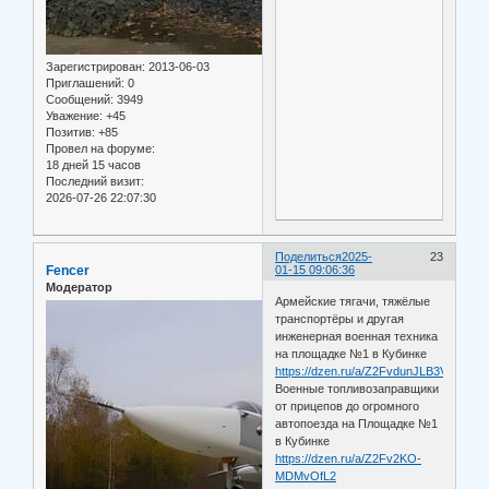
Зарегистрирован
: 2013-06-03
Приглашений:
0
Сообщений:
3949
Уважение:
+45
Позитив:
+85
Провел на форуме:
18 дней 15 часов
Последний визит:
2026-07-26 22:07:30
Поделиться
2025-
23
Fencer
01-15 09:06:36
Модератор
Армейские тягачи, тяжёлые
транспортёры и другая
инженерная военная техника
на площадке №1 в Кубинке
https://dzen.ru/a/Z2FvdunJLB3Vr3Jh
Военные топливозаправщики
от прицепов до огромного
автопоезда на Площадке №1
в Кубинке
https://dzen.ru/a/Z2Fv2KO-
MDMvOfL2