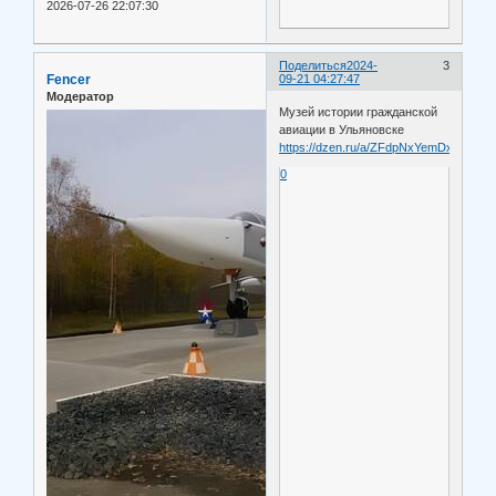
2026-07-26 22:07:30
Поделиться
2024-
3
Fencer
09-21 04:27:47
Модератор
Музей истории гражданской
авиации в Ульяновске
https://dzen.ru/a/ZFdpNxYemDxrh8nE
0