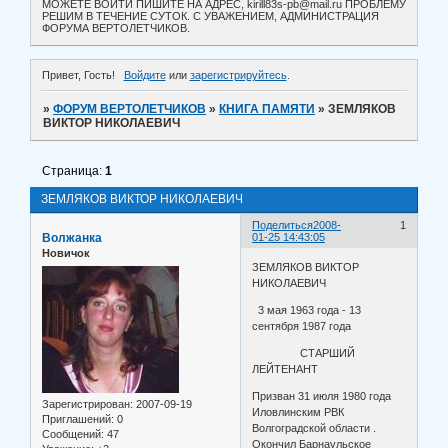
МОЖЕТЕ ВОЙТИ ПИШИТЕ НА АДРЕС, kirill83s-pb@mail.ru ПРОБЛЕМУ
РЕШИМ В ТЕЧЕНИЕ СУТОК. С УВАЖЕНИЕМ, АДМИНИСТРАЦИЯ
ФОРУМА ВЕРТОЛЕТЧИКОВ.
Привет, Гость!
Войдите
или
зарегистрируйтесь
.
»
ФОРУМ ВЕРТОЛЕТЧИКОВ
»
КНИГА ПАМЯТИ
»
ЗЕМЛЯКОВ
ВИКТОР НИКОЛАЕВИЧ
Страница:
1
ЗЕМЛЯКОВ ВИКТОР НИКОЛАЕВИЧ
Поделиться
2008-
1
Волжанка
01-25 14:43:05
Новичок
ЗЕМЛЯКОВ ВИКТОР
НИКОЛАЕВИЧ
3 мая 1963 года - 13
сентября 1987 года
СТАРШИЙ
ЛЕЙТЕНАНТ
Призван 31 июля 1980 года
Зарегистрирован
: 2007-09-19
Иловлинским РВК
Приглашений:
0
Волгоградской области .
Сообщений:
47
Окончил Барнаульское