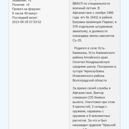
Уважение:
+2
ВВАУЛ по специальности
Позитив:
+0
военный летчик. В
Провел на форуме:
Афганистане с ноября 1986
9 часов 49 минут
года в/ч № 16411 в районе
Последний визит:
2013-08-28 07:53:52
Баграма провинции Парван, в
378 отдельном штурмовом
авиаполку, в должности
командира звена самолетов
Су-25.
Родился в селе Усть-
Каиманка, Усть-Каиманского
района Алтайского края.
Окончил Кондрашовскую
среднюю школу. Похоронен в
хуторе Чернозубовка
Иловлинского района
Волгоградской области.
За время своей службы в
Афганистане, Виктор
совершил 233 боевых
вылета. Уничтожил при этом
9 крепостей, 2 склада с
оружием, караваны с
оружием и 8 минометных
расчетов. За что и был
награжден орденом "Красной