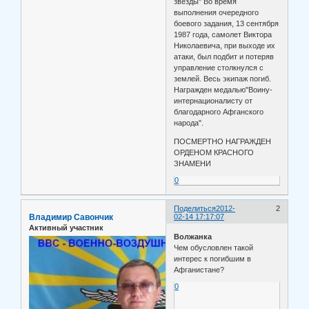
звезды" Во время
выполнения очередного
боевого задания, 13 сентября
1987 года, самолет Виктора
Николаевича, при выходе их
атаки, был подбит и потеряв
управление столкнулся с
землей. Весь экипаж погиб.
Награжден медалью"Воину-
интернационалисту от
благодарного Афганского
народа".
ПОСМЕРТНО НАГРАЖДЕН
ОРДЕНОМ КРАСНОГО
ЗНАМЕНИ
0
Поделиться
2012-
2
Владимир Савончик
02-14 17:17:07
Активный участник
Волжанка
Чем обусловлен такой
интерес к погибшим в
Афганистане?
0