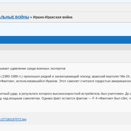
КАЛЬНЫЕ ВОЙНЫ
»
Ирано-Иракская война
зывает удивление среди военных экспертов
 (1980-1988 гг.) произошел редкий и захватывающий эпизод: иракский вертолет Ми-24
«Фантом», использовавшийся Ираном. Этот самолет считался гордостью американског
кетный удар, в результате которого высокоскоростной истребитель был уничтожен. До
ду над мощным самолетом. Однако факт остается фактом — F-4 «Фантом» был сбит, ч