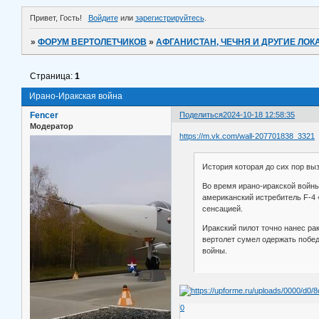
Привет, Гость!
Войдите
или
зарегистрируйтесь
.
»
ФОРУМ ВЕРТОЛЕТЧИКОВ
»
АФГАНИСТАН, ЧЕЧНЯ И ДРУГИЕ ЛО
Страница:
1
Ирано-Иракская война
Fencer
Поделиться
2024-10-18 12:58:35
Модератор
https://m.vk.com/wall-207701838_3321
История которая до сих пор вы
Во время ирано-иракской войны
американский истребитель F-4 
сенсацией.
Иракский пилот точно нанес ра
вертолет сумел одержать побе
войны.
0