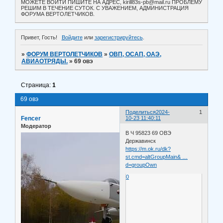
МОЖЕТЕ ВОЙТИ ПИШИТЕ НА АДРЕС, kirill83s-pb@mail.ru ПРОБЛЕМУ
РЕШИМ В ТЕЧЕНИЕ СУТОК. С УВАЖЕНИЕМ, АДМИНИСТРАЦИЯ
ФОРУМА ВЕРТОЛЕТЧИКОВ.
Привет, Гость!
Войдите
или
зарегистрируйтесь
.
»
ФОРУМ ВЕРТОЛЕТЧИКОВ
»
ОВП, ОСАП, ОАЭ,
АВИАОТРЯДЫ.
»
69 овэ
Страница:
1
69 овэ
Поделиться
2024-
1
Fencer
10-23 11:40:11
Модератор
В Ч 95823 69 ОВЭ
Державинск
https://m.ok.ru/dk?
st.cmd=altGroupMain& …
d=groupOwn
0