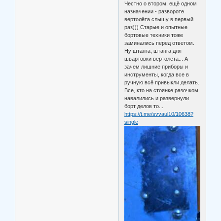
Честно о втором, ещё одном
назначении - развороте
вертолёта слышу в первый
раз))) Старые и опытные
бортовые техники тоже
заминались перед ответом.
Ну штанга, штанга для
швартовки вертолёта... А
зачем лишние приборы и
инструменты, когда все в
ручную всë привыкли делать.
Все, кто на стоянке разочком
навалились и развернули
борт делов то...
https://t.me/svvaul10/10638?
single