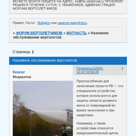
МОЖЕТЕ ВОЙТИ ПИШИТЕ НА АДРЕС, kirill83s-pb@mail.ru ПРОБЛЕМУ
РЕШИМ В ТЕЧЕНИЕ СУТОК. С УВАЖЕНИЕМ, АДМИНИСТРАЦИЯ
ФОРУМА ВЕРТОЛЕТЧИКОВ.
Привет, Гость!
Войдите
или
зарегистрируйтесь
.
»
ФОРУМ ВЕРТОЛЕТЧИКОВ
»
МАТЧАСТЬ
»
Наземное
обслуживание вертолетов
Страница:
1
Наземное обслуживание вертолетов
Поделиться
2024-
1
Fencer
12-07 04:06:28
Модератор
Приспособление для
зачехления лопасти РВ — это
специальное устройство,
которое используется для
защиты лопасти рулевого
винта от повреждений во
время зачехления и при
швартовке.
Например, к таким
устройствам относится
предохранительный щиток,