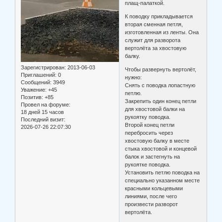
плащ-палаткой.
К поводку прикладывается
вторая сменная петля,
изготовленная из ленты. Она
служит для разворота
вертолёта за хвостовую
балку.
Зарегистрирован
: 2013-06-03
Чтобы развернуть вертолёт,
Приглашений:
0
нужно:
Сообщений:
3949
Снять с поводка лопастную
Уважение:
+45
петлю.
Позитив:
+85
Закрепить один конец петли
Провел на форуме:
для хвостовой балки на
18 дней 15 часов
рукоятку поводка.
Последний визит:
Второй конец петли
2026-07-26 22:07:30
перебросить через
хвостовую балку в месте
стыка хвостовой и концевой
балок и застегнуть на
рукоятке поводка.
Установить петлю поводка на
специально указанном месте
красными кольцевыми
линиями, после чего
произвести разворот
вертолёта.