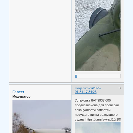
0
Поделиться
2025-
3
Fencer
01-31 17:34:26
Модератор
Установка 8АТ.9937.000
предназначена для проверки
соконусности лопастей
несущего винта воздушного
судна. https://t.me/svvaul10/10062