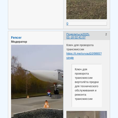
0
Поделиться
2025-
2
Fencer
01-18 02:41:07
Модератор
Ключ для проворота
трансмиссии
https://t.me/svvaul10/9865?
single
Ключ для
проворота
трансмиссии
вертолёта предназначен
для технического
обслуживания и
ремонта
трансмиссии