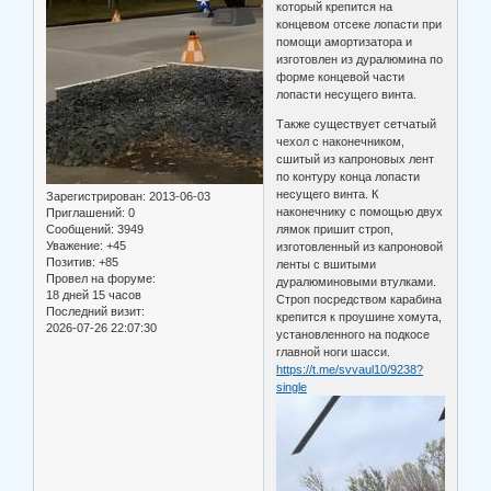
который крепится на
концевом отсеке лопасти при
помощи амортизатора и
изготовлен из дуралюмина по
форме концевой части
лопасти несущего винта.
Также существует сетчатый
чехол с наконечником,
сшитый из капроновых лент
по контуру конца лопасти
несущего винта. К
Зарегистрирован
: 2013-06-03
наконечнику с помощью двух
Приглашений:
0
Сообщений:
3949
лямок пришит строп,
Уважение:
+45
изготовленный из капроновой
Позитив:
+85
ленты с вшитыми
Провел на форуме:
дуралюминовыми втулками.
18 дней 15 часов
Строп посредством карабина
Последний визит:
крепится к проушине хомута,
2026-07-26 22:07:30
установленного на подкосе
главной ноги шасси.
https://t.me/svvaul10/9238?
single