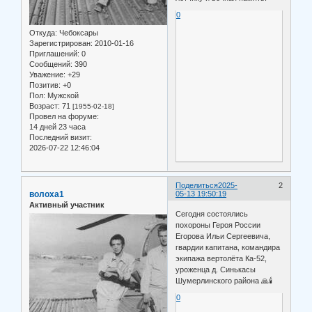
0
Откуда:
Чебоксары
Зарегистрирован
: 2010-01-16
Приглашений:
0
Сообщений:
390
Уважение:
+29
Позитив:
+0
Пол:
Мужской
Возраст:
71
[1955-02-18]
Провел на форуме:
14 дней 23 часа
Последний визит:
2026-07-22 12:46:04
Поделиться
2025-
2
волоха1
05-13 19:50:19
Активный участник
Сегодня состоялись
похороны Героя России
Егорова Ильи Сергеевича,
гвардии капитана, командира
экипажа вертолёта Ка-52,
уроженца д. Синькасы
Шумерлинского района 🙏🕯️
0