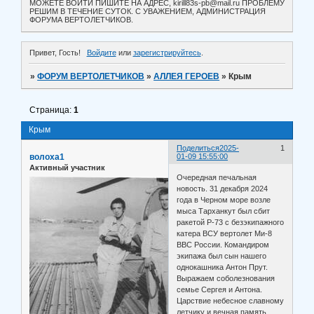
МОЖЕТЕ ВОЙТИ ПИШИТЕ НА АДРЕС, kirill83s-pb@mail.ru ПРОБЛЕМУ
РЕШИМ В ТЕЧЕНИЕ СУТОК. С УВАЖЕНИЕМ, АДМИНИСТРАЦИЯ
ФОРУМА ВЕРТОЛЕТЧИКОВ.
Привет, Гость!
Войдите
или
зарегистрируйтесь
.
»
ФОРУМ ВЕРТОЛЕТЧИКОВ
»
АЛЛЕЯ ГЕРОЕВ
»
Крым
Страница:
1
Крым
Поделиться
2025-
1
волоха1
01-09 15:55:00
Активный участник
Очередная печальная
новость. 31 декабря 2024
года в Черном море возле
мыса Тарханкут был сбит
ракетой Р-73 с безэкипажного
катера ВСУ вертолет Ми-8
ВВС России. Командиром
экипажа был сын нашего
однокашника Антон Прут.
Выражаем соболезнования
семье Сергея и Антона.
Царствие небесное славному
летчику и вечная память.