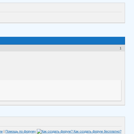
1
ум
|
Помощь по форуму