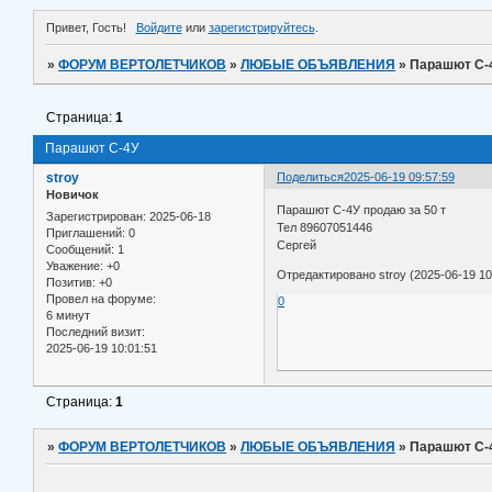
Привет, Гость!
Войдите
или
зарегистрируйтесь
.
»
ФОРУМ ВЕРТОЛЕТЧИКОВ
»
ЛЮБЫЕ ОБЪЯВЛЕНИЯ
»
Парашют С-
Страница:
1
Парашют С-4У
stroy
Поделиться
2025-06-19 09:57:59
Новичок
Парашют С-4У продаю за 50 т
Зарегистрирован
: 2025-06-18
Тел 89607051446
Приглашений:
0
Сергей
Сообщений:
1
Уважение:
+0
Отредактировано stroy (2025-06-19 10
Позитив:
+0
Провел на форуме:
0
6 минут
Последний визит:
2025-06-19 10:01:51
Страница:
1
»
ФОРУМ ВЕРТОЛЕТЧИКОВ
»
ЛЮБЫЕ ОБЪЯВЛЕНИЯ
»
Парашют С-