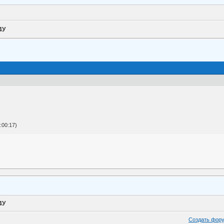
4У
:00:17)
4У
Создать фор