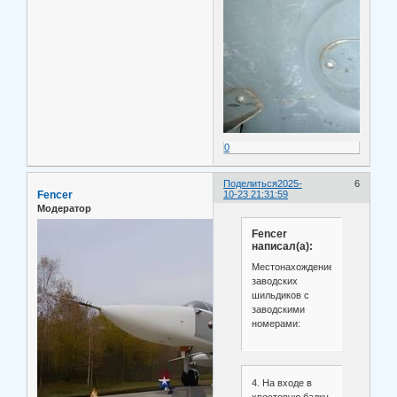
0
Поделиться
2025-
6
Fencer
10-23 21:31:59
Модератор
Fencer
написал(а):
Местонахождение
заводских
шильдиков с
заводскими
номерами:
4. На входе в
хвостовую балку