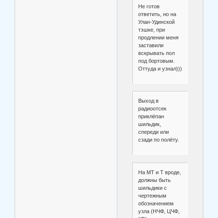
Не готов
ответить, но на
Улан-Удинской
тэшке, при
продлении меня
заставили
вскрывать пол
под бортовым.
Оттуда и узнал)))
Выход в
радиоотсек
приклёпан
шильдик,
спереди или
сзади по полёту.
На МТ и Т вроде,
должны быть
шильдики с
чертежным
обозначением
узла (НЧФ, ЦЧФ,