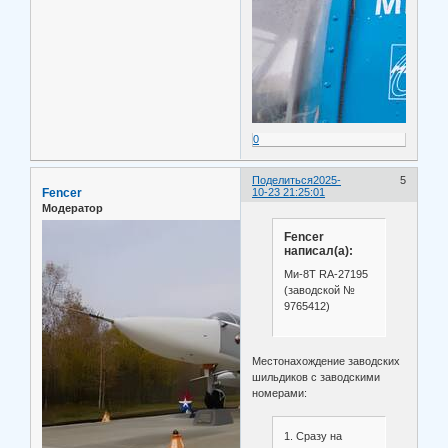
0
Поделиться
2025-
5
Fencer
10-23 21:25:01
Модератор
Fencer
написал(а):
Ми-8Т RA-27195
(заводской №
9765412)
Местонахождение заводских
шильдиков с заводскими
номерами:
1. Сразу на