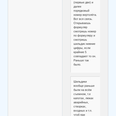
(первые две) и
далее
порядковый
номер вертолёта.
Вот вся связь.
Открываешь
формуляр
смотришь номер
по формуляру и
смотришь
шильдик нижние
цифры, если
крайние 5
совпадают то он.
Раньше так
было.
Шильдики
вообще раньше
были на всём
съемном, т.е
капотах, люках
аварийных,
створках,
входных и т.п.
чтоб при