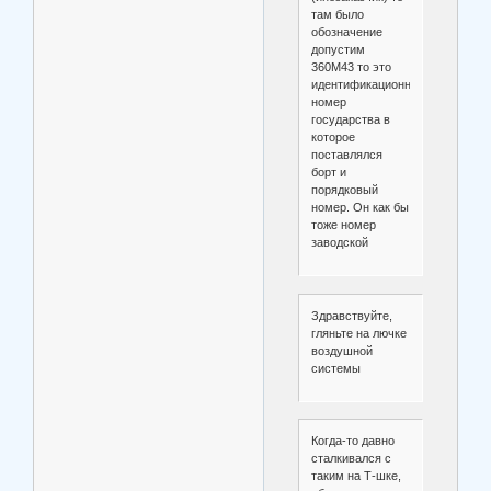
там было
обозначение
допустим
360М43 то это
идентификационный
номер
государства в
которое
поставлялся
борт и
порядковый
номер. Он как бы
тоже номер
заводской
Здравствуйте,
гляньте на лючке
воздушной
системы
Когда-то давно
сталкивался с
таким на Т-шке,