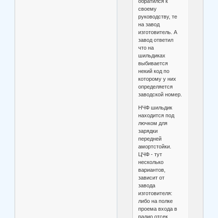
обратился к
своему
руководству, те
на завод
изготовитель. А
завод ответил
что на
шильдиках
выбивается
некий код по
которому у них
определяется
заводской номер.
НЧФ шильдик
находится под
лючком для
зарядки
передней
амортстойки.
ЦЧФ - тут
несколько
вариантов,
зависит от
завода
изготовителя:
либо на полке
проема входа в
радио отсек