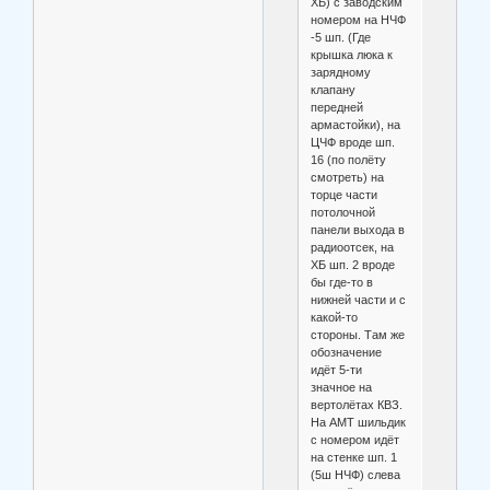
ХБ) с заводским
номером на НЧФ
-5 шп. (Где
крышка люка к
зарядному
клапану
передней
армастойки), на
ЦЧФ вроде шп.
16 (по полёту
смотреть) на
торце части
потолочной
панели выхода в
радиоотсек, на
ХБ шп. 2 вроде
бы где-то в
нижней части и с
какой-то
стороны. Там же
обозначение
идёт 5-ти
значное на
вертолётах КВЗ.
На АМТ шильдик
с номером идёт
на стенке шп. 1
(5ш НЧФ) слева