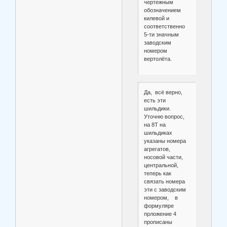
чертежным
обозначением
килевой и
соответственно
5-ти значным
заводским
номером
вертолёта.
Да, всё верно,
есть эти
шильдики.
Уточню вопрос,
на 8Т на
шильдиках
указаны номера
агрегатов,
носовой части,
центральной,
теперь как
связать номера
эти с заводским
номером, в
формуляре
прложение 4
прописаны