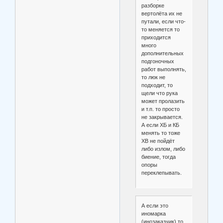
разборке
вертолёта их не
путали, если что-
то меняется то
приходится
много
дополнительных
подгоночных
работ выполнять,
то люк не
подходит, то
щели что рука
может пролазить
и т.п. то просто
не закрывается.
А если ХБ и КБ
менять то тоже
ХВ не пойдёт
либо излом, либо
биение, тогда
опоры
переклепывать.
А если это
иномарка
(инозаказчик) то