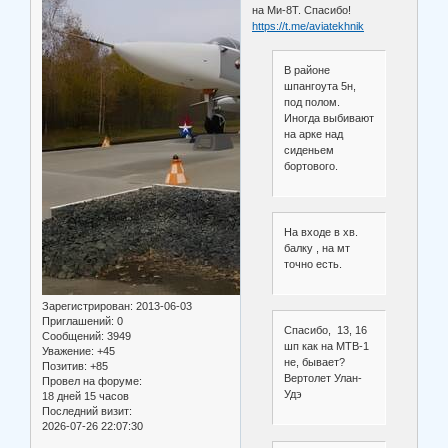
на Ми-8Т. Спасибо!
https://t.me/aviatekhnik
В районе
шпангоута 5н,
под полом.
Иногда выбивают
на арке над
сиденьем
бортового.
На входе в хв.
балку , на мт
точно есть.
Зарегистрирован
: 2013-06-03
Приглашений:
0
Спасибо, 13, 16
Сообщений:
3949
шп как на МТВ-1
Уважение:
+45
не, бывает?
Позитив:
+85
Вертолет Улан-
Провел на форуме:
Удэ
18 дней 15 часов
Последний визит:
2026-07-26 22:07:30