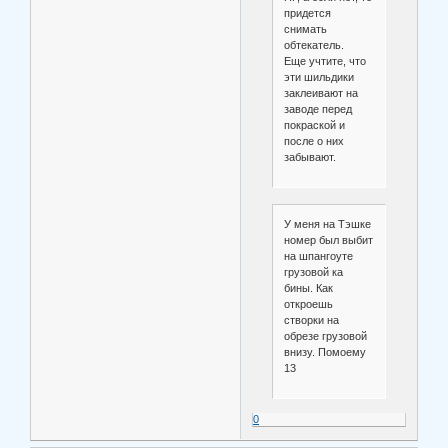
придется
снимать
обтекатель.
Еще учтите, что
эти шильдики
заклеивают на
заводе перед
покраской и
после о них
забывают.
У меня на Тэшке
номер был выбит
на шпангоуте
грузовой ка
бины. Как
откроешь
створки на
обрезе грузовой
внизу. Помоему
13
0