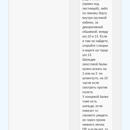
(прямо под
лестницей), либо
по левому борту
внутри грузовой
кабины, за
декоративной
обшивкой, между
шп.10 и 13. Если
и там не найдете,
откройте створки
и ищите на торце
шп.13.
Шильдик
хвостовой балки
нужно искать на
2 или на 3 ее
шпангоуте, на 10
часов если
смотреть против
полета.
У концевой балки
тоже есть
шильда, если
повезет то
сможете увидеть
ее через проем
нижнего лючка
ПР, а если нет, то