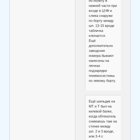
по полёту в
нижней части при
входе в ЦЧФ и
слева снаружи
по борту между
шп. 13-15 вроде
табличка
клепается.
Ещё
дополнительно
заводские
номера бывают
нанесены на
лючках
подзарядки
пневмосистемы
по левому борту.
Ещё шильдик на
МТ и Т был на
килевой балке,
когда обтекатель
снимаешь там на
стенке между
шп. 2 и 3 вроде,
или 3-4 с