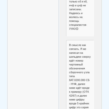
только хб и кб,
нчф и цчф не
записаны.
Надеюсь и
молюсь на
помощь
специалистов
УУАЗ😊
В смысле как
связать. Я же
написал на
шильдике сверху
идёт номер
чертежный
обозначения
сборочного узла
типа
8АТ.0200.000 СБ
- НЧФ, далее
ниже идёт вроде
к примеру (ОТК
42/67) и далее
ниже цифры
вроде 5 крайних
цифр это серия