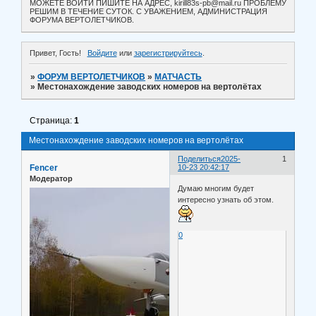
МОЖЕТЕ ВОЙТИ ПИШИТЕ НА АДРЕС, kirill83s-pb@mail.ru ПРОБЛЕМУ
РЕШИМ В ТЕЧЕНИЕ СУТОК. С УВАЖЕНИЕМ, АДМИНИСТРАЦИЯ
ФОРУМА ВЕРТОЛЕТЧИКОВ.
Привет, Гость!
Войдите
или
зарегистрируйтесь
.
»
ФОРУМ ВЕРТОЛЕТЧИКОВ
»
МАТЧАСТЬ
»
Местонахождение заводских номеров на вертолётах
Страница:
1
Местонахождение заводских номеров на вертолётах
Поделиться
2025-
1
Fencer
10-23 20:42:17
Модератор
Думаю многим будет
интересно узнать об этом.
0