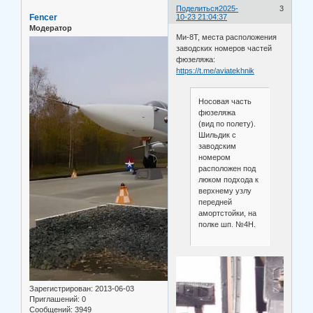
Поделиться
2025-
3
Fencer
10-23 21:04:37
Модератор
Ми-8Т, места расположения
заводских номеров частей
фюзеляжа:
https://t.me/aviatekhnik
Носовая часть
фюзеляжа
(вид по полету).
Шильдик с
заводским
номером
расположен под
люком подхода к
верхнему узлу
передней
амортстойки, на
полке шп. №4Н.
Зарегистрирован
: 2013-06-03
Приглашений:
0
Сообщений:
3949