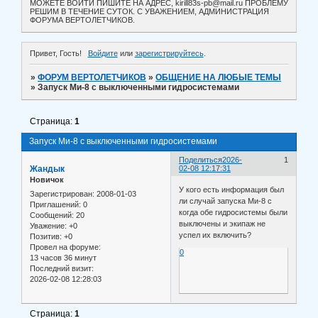
МОЖЕТЕ ВОЙТИ ПИШИТЕ НА АДРЕС, kirill83s-pb@mail.ru ПРОБЛЕМУ
РЕШИМ В ТЕЧЕНИЕ СУТОК. С УВАЖЕНИЕМ, АДМИНИСТРАЦИЯ
ФОРУМА ВЕРТОЛЕТЧИКОВ.
Привет, Гость!
Войдите
или
зарегистрируйтесь
.
»
ФОРУМ ВЕРТОЛЕТЧИКОВ
»
ОБЩЕНИЕ НА ЛЮБЫЕ ТЕМЫ
»
Запуск Ми-8 с выключенными гидросистемами
Страница:
1
Запуск Ми-8 с выключенными гидросистемами
Поделиться
2026-
1
Жандык
02-08 12:17:31
Новичок
У кого есть информация был
Зарегистрирован
: 2008-01-03
ли случай запуска Ми-8 с
Приглашений:
0
когда обе гидросистемы были
Сообщений:
20
выключены и экипаж не
Уважение:
+0
успел их включить?
Позитив:
+0
Провел на форуме:
0
13 часов 36 минут
Последний визит:
2026-02-08 12:28:03
Страница:
1