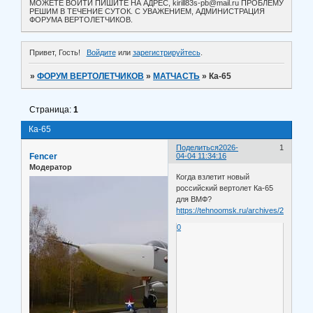
МОЖЕТЕ ВОЙТИ ПИШИТЕ НА АДРЕС, kirill83s-pb@mail.ru ПРОБЛЕМУ
РЕШИМ В ТЕЧЕНИЕ СУТОК. С УВАЖЕНИЕМ, АДМИНИСТРАЦИЯ
ФОРУМА ВЕРТОЛЕТЧИКОВ.
Привет, Гость!
Войдите
или
зарегистрируйтесь
.
»
ФОРУМ ВЕРТОЛЕТЧИКОВ
»
МАТЧАСТЬ
»
Ка-65
Страница:
1
Ка-65
Поделиться
2026-
1
Fencer
04-04 11:34:16
Модератор
Когда взлетит новый
российский вертолет Ка-65
для ВМФ?
https://tehnoomsk.ru/archives/24512
0