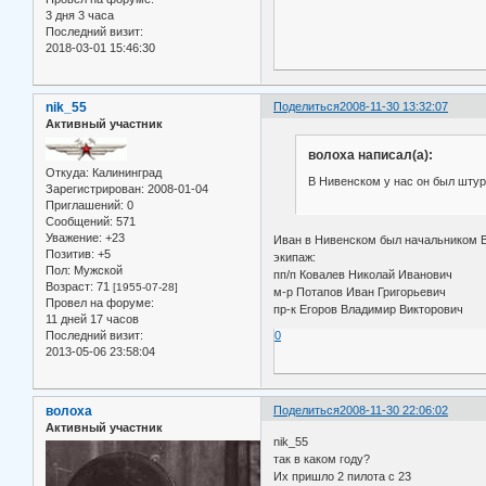
3 дня 3 часа
Последний визит:
2018-03-01 15:46:30
nik_55
Поделиться
2008-11-30 13:32:07
Активный участник
волоха написал(а):
Откуда:
Калининград
В Нивенском у нас он был шту
Зарегистрирован
: 2008-01-04
Приглашений:
0
Сообщений:
571
Уважение:
+23
Иван в Нивенском был начальником В
Позитив:
+5
экипаж:
Пол:
Мужской
пп/п Ковалев Николай Иванович
Возраст:
71
[1955-07-28]
м-р Потапов Иван Григорьевич
Провел на форуме:
пр-к Егоров Владимир Викторович
11 дней 17 часов
Последний визит:
0
2013-05-06 23:58:04
волоха
Поделиться
2008-11-30 22:06:02
Активный участник
nik_55
так в каком году?
Их пришло 2 пилота с 23