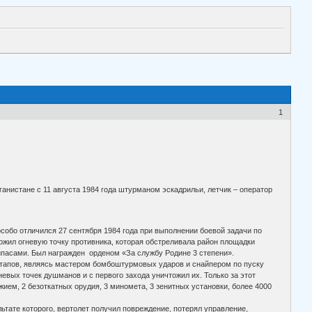
1
анистане с 11 августа 1984 года штурманом эскадрильи, летчик – оператор
собо отличился 27 сентября 1984 года при выполнении боевой задачи по
жил огневую точку противника, которая обстреливала район площадки
рипасами. Был награжден орденом «За службу Родине 3 степени».
 Потапов, являясь мастером бомбоштурмовых ударов и снайпером по пуску
евых точек душманов и с первого захода уничтожил их. Только за этот
жием, 2 безоткатных орудия, 3 миномета, 3 зенитных установки, более 4000
ьтате которого, вертолет получил повреждение, потерял управление,