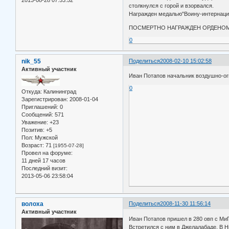
столкнулся с горой и взорвался.
Награжден медалью"Воину-интернацио
ПОСМЕРТНО НАГРАЖДЕН ОРДЕНО
0
nik_55
Поделиться
2008-02-10 15:02:58
Активный участник
Иван Потапов начальник воздушно-ог
0
Откуда:
Калининград
Зарегистрирован
: 2008-01-04
Приглашений:
0
Сообщений:
571
Уважение:
+23
Позитив:
+5
Пол:
Мужской
Возраст:
71
[1955-07-28]
Провел на форуме:
11 дней 17 часов
Последний визит:
2013-05-06 23:58:04
волоха
Поделиться
2008-11-30 11:56:14
Активный участник
Иван Потапов пришел в 280 овп с МиГ
Встретился с ним в Джелалабаде. В Ни