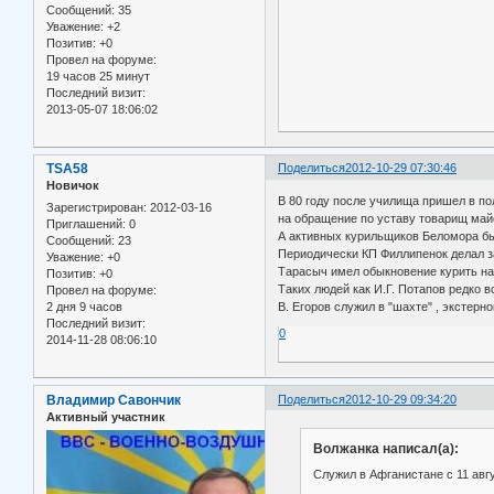
Сообщений:
35
Уважение:
+2
Позитив:
+0
Провел на форуме:
19 часов 25 минут
Последний визит:
2013-05-07 18:06:02
TSA58
Поделиться
2012-10-29 07:30:46
Новичок
В 80 году после училища пришел в п
Зарегистрирован
: 2012-03-16
на обращение по уставу товарищ майо
Приглашений:
0
А активных курильщиков Беломора бы
Сообщений:
23
Периодически КП Филлипенок делал за
Уважение:
+0
Тарасыч имел обыкновение курить на
Позитив:
+0
Таких людей как И.Г. Потапов редко 
Провел на форуме:
2 дня 9 часов
В. Егоров служил в "шахте" , экстерн
Последний визит:
0
2014-11-28 08:06:10
Владимир Савончик
Поделиться
2012-10-29 09:34:20
Активный участник
Волжанка написал(а):
Служил в Афганистане с 11 авгу