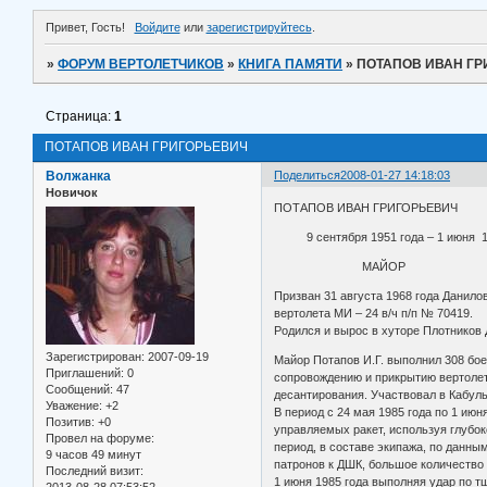
Привет, Гость!
Войдите
или
зарегистрируйтесь
.
»
ФОРУМ ВЕРТОЛЕТЧИКОВ
»
КНИГА ПАМЯТИ
»
ПОТАПОВ ИВАН Г
Страница:
1
ПОТАПОВ ИВАН ГРИГОРЬЕВИЧ
Волжанка
Поделиться
2008-01-27 14:18:03
Новичок
ПОТАПОВ ИВАН ГРИГОРЬЕВИЧ
9 сентября 1951 года – 1 июня 1
МАЙОР
Призван 31 августа 1968 года Данило
вертолета МИ – 24 в/ч п/п № 70419.
Родился и вырос в хуторе Плотников 
Зарегистрирован
: 2007-09-19
Майор Потапов И.Г. выполнил 308 бо
Приглашений:
0
сопровождению и прикрытию вертолет
Сообщений:
47
десантирования. Участвовал в Кабуль
Уважение:
+2
В период с 24 мая 1985 года по 1 ию
Позитив:
+0
управляемых ракет, используя глубок
Провел на форуме:
период, в составе экипажа, по данны
9 часов 49 минут
патронов к ДШК, большое количество 
Последний визит:
1 июня 1985 года выполняя удар по т
2013-08-28 07:53:52