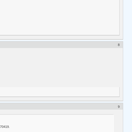
8
9
 70419.