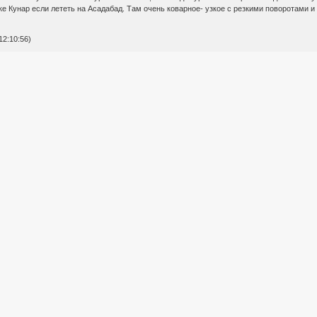
еке Кунар если лететь на Асадабад. Там очень коварное- узкое с резкими поворотами 
12:10:56)