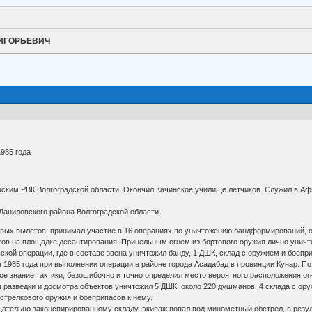
РИГОРЬЕВИЧ
985 года
вским РВК Волгоградской области. Окончил Качинское училище летчиков. Служил в Афг
Даниловского района Волгоградской области.
евых вылетов, принимал участие в 16 операциях по уничтожению бандформирований, о
ов на площадке десантирования. Прицельным огнем из бортового оружия лично уничто
ской операции, где в составе звена уничтожил банду, 1 ДШК, склад с оружием и боеп
ня 1985 года при выполнении операции в районе города Асадабад в провинции Кунар.
ое знание тактики, безошибочно и точно определил место вероятного расположения огн
м разведки и досмотра объектов уничтожил 5 ДШК, около 220 душманов, 4 склада с ору
стрелкового оружия и боеприпасов к нему.
щательно законспирированному складу, экипаж попал под минометный обстрел, в резул