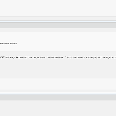
рманом звена
ОТ полка,в Афганистан он ушел с понижением. Я его запомнил жизнерадостным,всегд