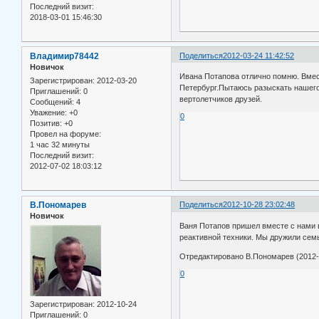
Последний визит:
2018-03-01 15:46:30
Владимир78442
Поделиться
2012-03-24 11:42:52
Новичок
Ивана Потапова отлично помню. Вмест
Зарегистрирован
: 2012-03-20
Петербург.Пытаюсь разыскать нашего
Приглашений:
0
вертолетчиков друзей.
Сообщений:
4
Уважение:
+0
0
Позитив:
+0
Провел на форуме:
1 час 32 минуты
Последний визит:
2012-07-02 18:03:12
В.Пономарев
Поделиться
2012-10-28 23:02:48
Новичок
Ваня Потапов пришел вместе с нами 
реактивной техники. Мы дружили сем
Отредактировано В.Пономарев (2012-1
0
Зарегистрирован
: 2012-10-24
Приглашений:
0