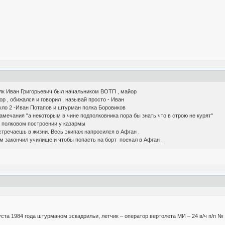
олк Иван Григорьевич был начальником ВОТП , майор
р , обижался и говорил , называй просто - Иван
ло 2 -Иван Потапов и штурман полка Боровиков
мечания "а некоторым в чине подполковника пора бы знать что в строю не курят"
 полковом построении у казармы
встречаешь в жизни. Весь экипаж напросился в Афган .
ом закончил училище и чтобы попасть на борт поехал в Афган .
ста 1984 года штурманом эскадрильи, летчик – оператор вертолета МИ – 24 в/ч п/п №