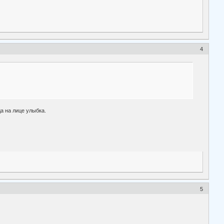
4
а на лице улыбка.
5