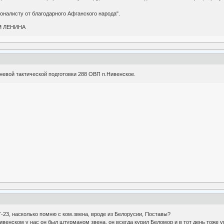
налисту от благодарного Афганского народа".
М ЛЕНИНА
невой тактической подготовки 288 ОВП п.Нивенское.
-23, насколько помню с ком.звена, вроде из Белорусии, Поставы?
венском у нас он был штурманом звена, он всегда курил Беломор и в тот день тоже уго