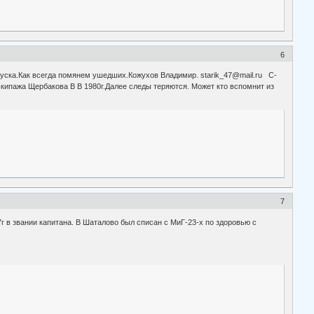
6
пуска.Как всегда помянем ушедших.Кожухов Владимир. starik_47@mail.ru С-
кипажа Щербакова В В 1980г.Далее следы теряются. Может кто вспомнит из
7
 в звании капитана. В Шаталово был списан с МиГ-23-х по здоровью с