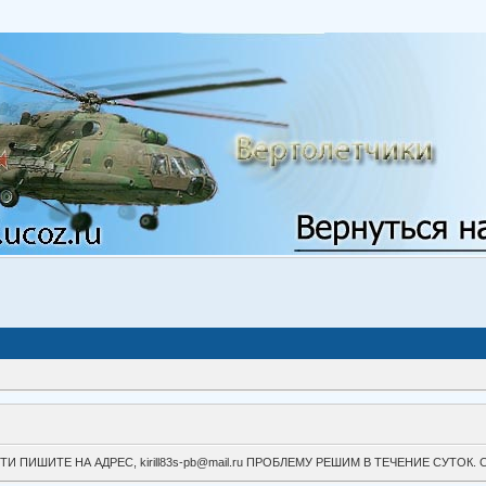
ВОЙТИ ПИШИТЕ НА АДРЕС, kirill83s-pb@mail.ru ПРОБЛЕМУ РЕШИМ В ТЕЧЕНИЕ СУ