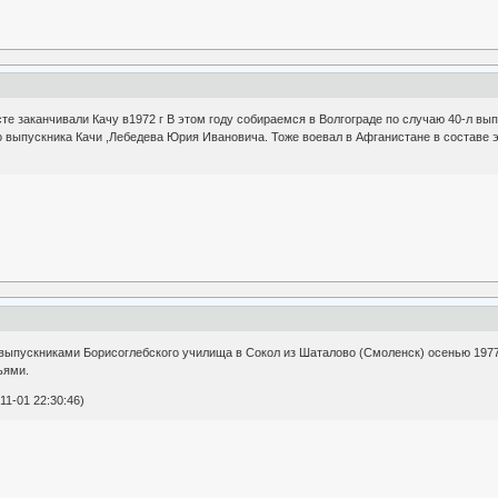
е заканчивали Качу в1972 г В этом году собираемся в Волгограде по случаю 40-л вы
 выпускника Качи ,Лебедева Юрия Ивановича. Тоже воевал в Афганистане в составе э
выпускниками Борисоглебского училища в Сокол из Шаталово (Смоленск) осенью 1977г
ьями.
1-01 22:30:46)