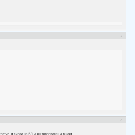
2
3
стил, я сидел на БД, а он торопился на вылет.