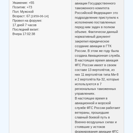
Уважение:
+55
авиации Государственного
Позитив:
+73
таможенного комитета
Пол:
Мужской
Российской Федерации» это
Возраст:
67
[1959-06-14]
подразделение приступило к
Провел на форуме:
исполнению поставленных
17 дней 7 часов
перед ним задач в полном
Последний визит:
объеме. Фактически данный
Вчера 17:02:38
нормативный документ
закрепил юридическое
создание авиации в ГТК
России. В этом же году была
создана Авиационная служба.
В настоящее время авиация
ФТС России имеет в своем
составе 13 вертолётов, из
них 11 вертолётов типа Ми-8
и 2 вертолёта Ка-32, которые
используются в 7
региональных таможенных
управлениях.
В настоящее время в
авиационной и морской
службе ФТС России работают
ветераны, прошедшие
славный боевой путь в
Военно-воздушных силах и
стоявшие у истоков
формирования авиации ФТС