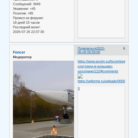
Сообщений:
3949
Уважение:
+45
Позитив:
+85
Провел на форуме:
18 дней 15 часов
Последний визит:
2026-07-26 22:07:30
Поделиться
2022-
6
Fencer
05-05 05:59:00
Модератор
https://www.avsim.su/forum/topic/10325
споттинги-в-кольцово-
usss/page/122/#comments
0