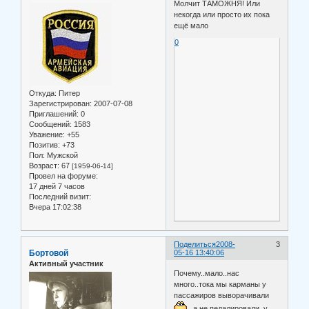
Молчит ТАМОЖНЯ! Или
некогда или просто их пока
ещё мало
0
Откуда:
Питер
Зарегистрирован
: 2007-07-08
Приглашений:
0
Сообщений:
1583
Уважение:
+55
Позитив:
+73
Пол:
Мужской
Возраст:
67
[1959-06-14]
Провел на форуме:
17 дней 7 часов
Последний визит:
Вчера 17:02:38
Поделиться
2008-
3
Бортовой
05-16 13:40:06
Активный участник
Почему..мало..нас
много..тока мы карманы у
пассажиров выворачивали
а не педалировали..у