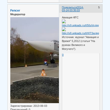
Поделиться
2014-
5
Fencer
03-24 03:35:03
Модератор
Авиация ФТС
Источник: журнал "Авиация и
Время" 5,2012 (статья "На
руинах Великого и
Могучего").
0
Зарегистрирован
: 2013-06-03
Приглашений:
0