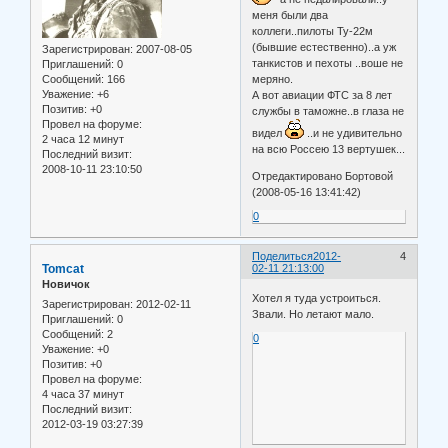
меня были два
коллеги..пилоты Ту-22м
(бывшие естественно)..а уж
Зарегистрирован
: 2007-08-05
танкистов и пехоты ..воше не
Приглашений:
0
меряно.
Сообщений:
166
Уважение:
+6
А вот авиации ФТС за 8 лет
Позитив:
+0
службы в таможне..в глаза не
Провел на форуме:
видел
..и не удивительно
2 часа 12 минут
на всю Россею 13 вертушек...
Последний визит:
2008-10-11 23:10:50
Отредактировано Бортовой
(2008-05-16 13:41:42)
0
Поделиться
2012-
4
Tomcat
02-11 21:13:00
Новичок
Хотел я туда устроиться.
Зарегистрирован
: 2012-02-11
Звали. Но летают мало.
Приглашений:
0
Сообщений:
2
0
Уважение:
+0
Позитив:
+0
Провел на форуме:
4 часа 37 минут
Последний визит:
2012-03-19 03:27:39