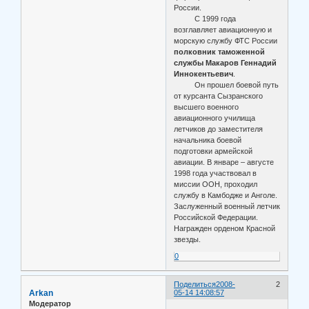
России.
С 1999 года
возглавляет авиационную и
морскую службу ФТС России
полковник таможенной
службы Макаров Геннадий
Иннокентьевич
.
Он прошел боевой путь
от курсанта Сызранского
высшего военного
авиационного училища
летчиков до заместителя
начальника боевой
подготовки армейской
авиации. В январе – августе
1998 года участвовал в
миссии ООН, проходил
службу в Камбодже и Анголе.
Заслуженный военный летчик
Российской Федерации.
Награжден орденом Красной
звезды.
0
Поделиться
2008-
2
Arkan
05-14 14:08:57
Модератор