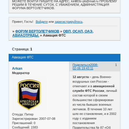
МОЖЕТЕ ВОЙТИ ПИШИТЕ НА АДРЕС, kirill83s-pb@mail.ru ПРОБЛЕМУ
РЕШИМ В ТЕЧЕНИЕ СУТОК. С УВАЖЕНИЕМ, АДМИНИСТРАЦИЯ
ФОРУМА ВЕРТОЛЕТЧИКОВ.
Привет, Гость!
Войдите
или
зарегистрируйтесь
.
»
ФОРУМ ВЕРТОЛЕТЧИКОВ
»
ОВП, ОСАП, ОАЭ,
АВИАОТРЯДЫ.
»
Авиация ФТС
Страница:
1
Авиация ФТС
Поделиться
2008-
1
Arkan
02-06 19:43:11
Модератор
12 августа
– день Военно-
воздушных сил России -
отмечают и в
авиационной
службе ФТС России
, личный
состав которой в своем
большинстве сформирован
из числа бывших военных
летчиков. В течение 10 лет
шло ее становление, и в 2002
Откуда:
Питер
году с изданием
Зарегистрирован
: 2007-07-08
Приглашений:
0
постановления
Сообщений:
1583
Правительства № 87 «Об