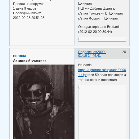
Цхинвал
Провел на форуме:
1 день 9 часов
НШ к-н Дубина Цхинвал
Последний визит:
к/э к-н Томкевич В. Цхинвал
2012-09-28 20:51:25
к/э к-н Фомин Цхинвал
Отредактировано Brudanin
(2012-02-20 00:30:44)
0
Поделиться
2009-
20
волоха
01-16 14:46:41
Активный участник
Brudanin
https://upforme.ru/uploads/0000/d0/8c/6
1-f.jpg
или 50 осап посмотри а
то я не всех и вспомнил.
0