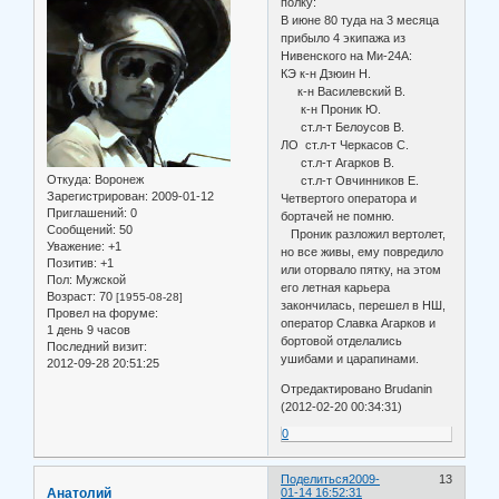
полку:
В июне 80 туда на 3 месяца
прибыло 4 экипажа из
Нивенского на Ми-24А:
КЭ к-н Дзюин Н.
к-н Василевский В.
к-н Проник Ю.
ст.л-т Белоусов В.
ЛО ст.л-т Черкасов С.
ст.л-т Агарков В.
Откуда:
Воронеж
ст.л-т Овчинников Е.
Зарегистрирован
: 2009-01-12
Четвертого оператора и
Приглашений:
0
бортачей не помню.
Сообщений:
50
Проник разложил вертолет,
Уважение:
+1
но все живы, ему повредило
Позитив:
+1
или оторвало пятку, на этом
Пол:
Мужской
его летная карьера
Возраст:
70
[1955-08-28]
закончилась, перешел в НШ,
Провел на форуме:
оператор Славка Агарков и
1 день 9 часов
бортовой отделались
Последний визит:
ушибами и царапинами.
2012-09-28 20:51:25
Отредактировано Brudanin
(2012-02-20 00:34:31)
0
Поделиться
2009-
13
Анатолий
01-14 16:52:31