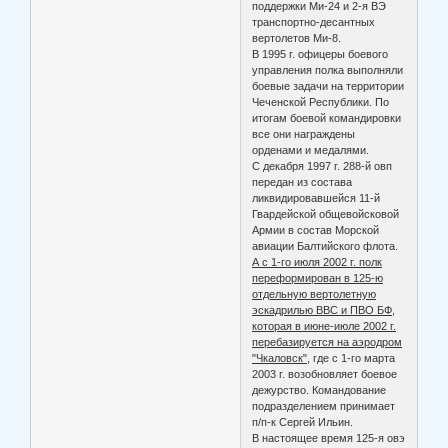
поддержки Ми-24 и 2-я ВЭ
транспортно-десантных
вертолетов Ми-8.
В 1995 г. офицеры боевого
управления полка выполняли
боевые задачи на территории
Чеченской Республики. По
итогам боевой командировки
все они награждены
орденами и медалями.
С декабря 1997 г. 288-й овп
передан из состава
ликвидировавшейся 11-й
Гвардейской общевойсковой
Армии в состав Морской
авиации Балтийского флота.
А с 1-го июля 2002 г. полк
переформирован в 125-ю
отдельную вертолетную
эскадрилью ВВС и ПВО БФ,
которая в июне-июле 2002 г.
перебазируется на аэродром
"Чкаловск"
, где с 1-го марта
2003 г. возобновляет боевое
дежурство. Командование
подразделением принимает
п/п-к Сергей Ильин.
В настоящее время 125-я овэ