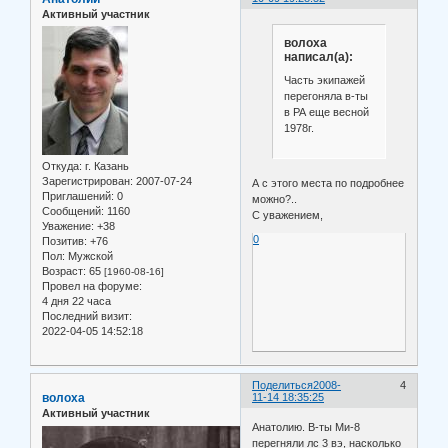
Активный участник
волоха
написал(а):
Часть экипажей
перегоняла в-ты
в РА еще весной
1978г.
Откуда:
г. Казань
Зарегистрирован
: 2007-07-24
А с этого места по подробнее
Приглашений:
0
можно?..
Сообщений:
1160
С уважением,
Уважение:
+38
0
Позитив:
+76
Пол:
Мужской
Возраст:
65
[1960-08-16]
Провел на форуме:
4 дня 22 часа
Последний визит:
2022-04-05 14:52:18
Поделиться
2008-
4
волоха
11-14 18:35:25
Активный участник
Анатолию. В-ты Ми-8
перегняли лс 3 вэ, насколько