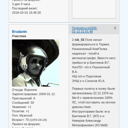
3 дня 3 часа
Последний визит:
2018-03-01 15:46:30
Поделиться
2009-
5
Brudanin
01-12 21:01:48
Участник
2
nik_55
Полк начал
формироваться в Торжке.
Назначенный КомПолка
недоехал - погиб в
автокатастрофе. Вместо него
прибыл м-р Бантюков В.Г.
НачПО- п/п-к Пшеничный
В.А.
НШ п/п-к Поротиков
ЗНШ к-н Сенатов Ю.А.
Первые полеты в полку были
Откуда:
Воронеж
организованы 22.12.1976 на
Зарегистрирован
: 2009-01-12
Ми-8 с привлечением 100%
Приглашений:
0
ЛС, чтоб поставить на летное
Сообщений:
50
Уважение:
+1
довольствие.
Позитив:
+1
Инструкторами были: м-р
Пол:
Мужской
Бантюков В.Г. (КП) к-н
Возраст:
70
[1955-08-28]
Неверов Александр
Провел на форуме:
Митрофанович (КЗ Ми8)