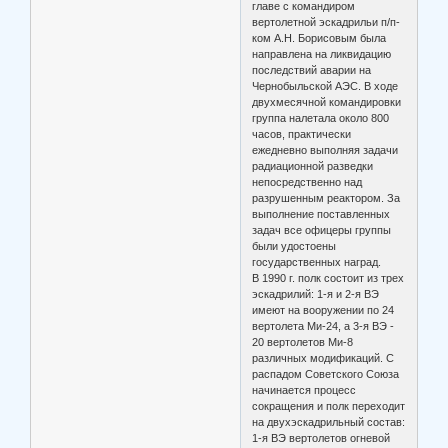
главе с командиром
вертолетной эскадрильи п/п-
ком А.Н. Борисовым была
направлена на ликвидацию
последствий аварии на
Чернобыльской АЭС. В ходе
двухмесячной командировки
группа налетала около 800
часов, практически
ежедневно выполняя задачи
радиационной разведки
непосредственно над
разрушенным реактором. За
выполнение поставленных
задач все офицеры группы
были удостоены
государственных наград.
В 1990 г. полк состоит из трех
эскадрилий: 1-я и 2-я ВЭ
имеют на вооружении по 24
вертолета Ми-24, а 3-я ВЭ -
20 вертолетов Ми-8
различных модификаций. С
распадом Советского Союза
начинается процесс
сокращения и полк переходит
на двухэскадрильный состав:
1-я ВЭ вертолетов огневой