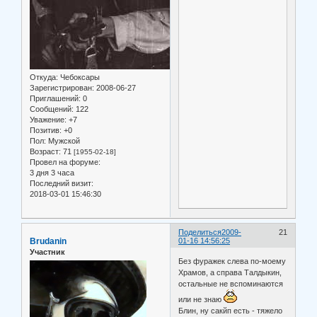
Откуда:
Чебоксары
Зарегистрирован
: 2008-06-27
Приглашений:
0
Сообщений:
122
Уважение:
+7
Позитив:
+0
Пол:
Мужской
Возраст:
71
[1955-02-18]
Провел на форуме:
3 дня 3 часа
Последний визит:
2018-03-01 15:46:30
Поделиться
2009-
21
Brudanin
01-16 14:56:25
Участник
Без фуражек слева по-моему
Храмов, а справа Талдыкин,
остальные не вспоминаются
или не знаю
Блин, ну сакйп есть - тяжело