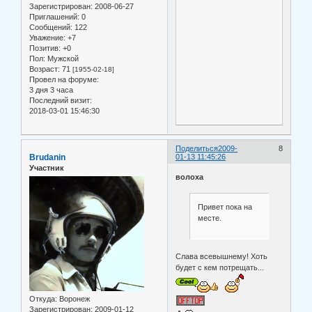
Зарегистрирован
: 2008-06-27
Приглашений:
0
Сообщений:
122
Уважение:
+7
Позитив:
+0
Пол:
Мужской
Возраст:
71
[1955-02-18]
Провел на форуме:
3 дня 3 часа
Последний визит:
2018-03-01 15:46:30
Поделиться
2009-
8
Brudanin
01-13 11:45:26
Участник
волоха
Привет пока на
месте.
Слава всевышнему! Хоть
будет с кем потрещать...
Откуда:
Воронеж
Зарегистрирован
: 2009-01-12