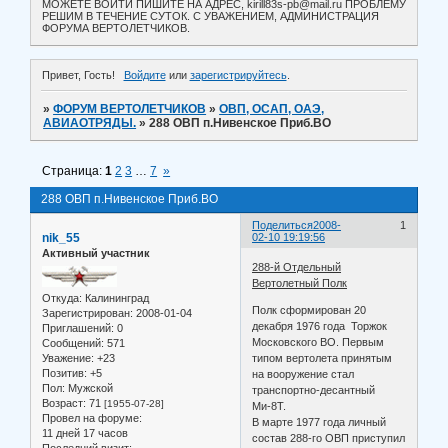
МОЖЕТЕ ВОЙТИ ПИШИТЕ НА АДРЕС, kirill83s-pb@mail.ru ПРОБЛЕМУ
РЕШИМ В ТЕЧЕНИЕ СУТОК. С УВАЖЕНИЕМ, АДМИНИСТРАЦИЯ
ФОРУМА ВЕРТОЛЕТЧИКОВ.
Привет, Гость!
Войдите
или
зарегистрируйтесь
.
»
ФОРУМ ВЕРТОЛЕТЧИКОВ
»
ОВП, ОСАП, ОАЭ,
АВИАОТРЯДЫ.
»
288 ОВП п.Нивенское Приб.ВО
Страница:
1
2
3
…
7
»
288 ОВП п.Нивенское Приб.ВО
Поделиться
2008-
1
nik_55
02-10 19:19:56
Активный участник
288-й Отдельный
Вертолетный Полк
Откуда:
Калининград
Полк сформирован 20
Зарегистрирован
: 2008-01-04
декабря 1976 года Торжок
Приглашений:
0
Московского ВО. Первым
Сообщений:
571
Уважение:
+23
типом вертолета принятым
Позитив:
+5
на вооружение стал
Пол:
Мужской
транспортно-десантный
Возраст:
71
[1955-07-28]
Ми-8Т.
Провел на форуме:
В марте 1977 года личный
11 дней 17 часов
состав 288-го ОВП приступил
Последний визит: