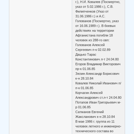
г.), Н.И. Ковалев (Посмертно,
указ от 5.02.1986 г.), С.В.
Филипченков (Указ от
31.06.1986 г.) и А.С.
Голованов (Посмертно, указ
от 16.06.1989 г.). В боевых
действиях на территории
Афганистана погибли 18
человек из 288-го овп:
Голованов Алексей
Сергеевич п-к 02.02.89
Дацько Тарас
Константинович л-т 24.04.80
Егоров Владимир Викторович
пр-к 01.06.85
Зюзин Александр Борисович
к-н 28.10.84
Ковалев Николай Иванович п/
п-к 01.06.85
Корчагин Алексей
Александрович ст.л-т 24.04.80
Потапов Иван Григорьевич м-
р 01.06.85
Сатманов Евгений
Жаксланович к-н 28.10.84
В мае 1986 г. группа из 11
человек летного и инженерно-
технического состава во