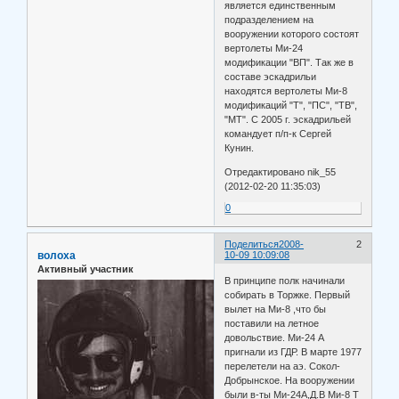
является единственным
подразделением на
вооружении которого состоят
вертолеты Ми-24
модификации "ВП". Так же в
составе эскадрильи
находятся вертолеты Ми-8
модификаций "Т", "ПС", "ТВ",
"МТ". С 2005 г. эскадрильей
командует п/п-к Сергей
Кунин.
Отредактировано nik_55
(2012-02-20 11:35:03)
0
Поделиться
2008-
2
волоха
10-09 10:09:08
Активный участник
В принципе полк начинали
собирать в Торжке. Первый
вылет на Ми-8 ,что бы
поставили на летное
довольствие. Ми-24 А
пригнали из ГДР. В марте 1977
перелетели на аэ. Сокол-
Добрынское. На вооружении
были в-ты Ми-24А,Д.В Ми-8 Т