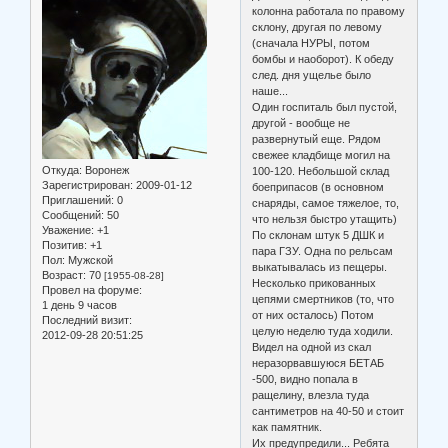
колонна работала по правому
склону, другая по левому
(сначала НУРЫ, потом
бомбы и наоборот). К обеду
след. дня ущелье было
наше...
Один госпиталь был пустой,
другой - вообще не
развернутый еще. Рядом
свежее кладбище могил на
Откуда:
Воронеж
100-120. Небольшой склад
Зарегистрирован
: 2009-01-12
боеприпасов (в основном
Приглашений:
0
снаряды, самое тяжелое, то,
Сообщений:
50
что нельзя быстро утащить)
Уважение:
+1
По склонам штук 5 ДШК и
Позитив:
+1
пара ГЗУ. Одна по рельсам
Пол:
Мужской
выкатывалась из пещеры.
Возраст:
70
[1955-08-28]
Несколько прикованных
Провел на форуме:
цепями смертников (то, что
1 день 9 часов
от них осталось) Потом
Последний визит:
целую неделю туда ходили.
2012-09-28 20:51:25
Видел на одной из скал
неразорвавшуюся БЕТАБ
-500, видно попала в
ращелину, влезла туда
сантиметров на 40-50 и стоит
как памятник.
Их предупредили... Ребята