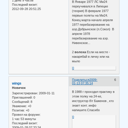
1 день 9 часов
В Январе 1977 ЛС Ми24
Последний визит:
переучивался в Липецке
2012-09-28 20:51:25
(теория) В феврале 1977
первые полеты на Ми24.
Конец марта-начало апреля
1977 перебазирование на
аэр.Добрынское (п.Сокол) В
апреле 1978
перебазирование на аэр.
Нивенское...
2
волоха
Если на месте -
накарябай в личку или на
мыло
0
Поделиться
2009-
6
wings
01-13 07:35:14
Новичок
В 1988 г проходил практику в
Зарегистрирован
: 2009-01-11
этом полку на 24-ке,
Приглашений:
0
инструктор б\т Баженов , кто
Сообщений:
8
знает конт. инфо
Уважение:
+0
напишите.Спасибо
Позитив:
+0
Провел на форуме:
0
1 час 53 минуты
Последний визит:
2009-01-28 07:33:24