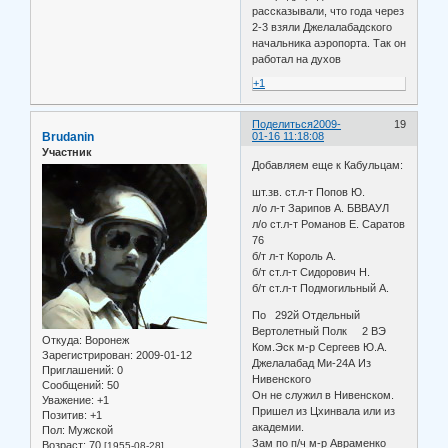
рассказывали, что года через
2-3 взяли Джелалабадского
начальника аэропорта. Так он
работал на духов
+1
Поделиться
2009-
19
Brudanin
01-16 11:18:08
Участник
Добавляем еще к Кабульцам:
шт.зв. ст.л-т Попов Ю.
л/о л-т Зарипов А. БВВАУЛ
л/о ст.л-т Романов Е. Саратов
76
б/т л-т Король А.
б/т ст.л-т Сидорович Н.
б/т ст.л-т Подмогильный А.
По 292й Отдельный
Вертолетный Полк 2 ВЭ
Откуда:
Воронеж
Ком.Эск м-р Сергеев Ю.А.
Зарегистрирован
: 2009-01-12
Джелалабад Ми-24А Из
Приглашений:
0
Нивенского
Сообщений:
50
Он не служил в Нивенском.
Уважение:
+1
Пришел из Цхинвала или из
Позитив:
+1
академии.
Пол:
Мужской
Зам по п/ч м-р Авраменко
Возраст:
70
[1955-08-28]