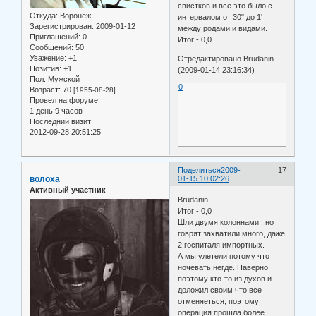
свистков и все это было с
Откуда:
Воронеж
интервалом от 30" до 1'
Зарегистрирован
: 2009-01-12
между родами и видами.
Приглашений:
0
Итог - 0,0
Сообщений:
50
Уважение:
+1
Отредактировано Brudanin
Позитив:
+1
(2009-01-14 23:16:34)
Пол:
Мужской
0
Возраст:
70
[1955-08-28]
Провел на форуме:
1 день 9 часов
Последний визит:
2012-09-28 20:51:25
Поделиться
2009-
17
волоха
01-15 10:02:26
Активный участник
Brudanin
Итог - 0,0
Шли двумя колоннами , но
говрят захватили много, даже
2 госпиталя импортных.
А мы улетели потому что
ночевать негде. Наверно
поэтому кто-то из духов и
доложил своим что все
отменяеться, поэтому
операция прошла более