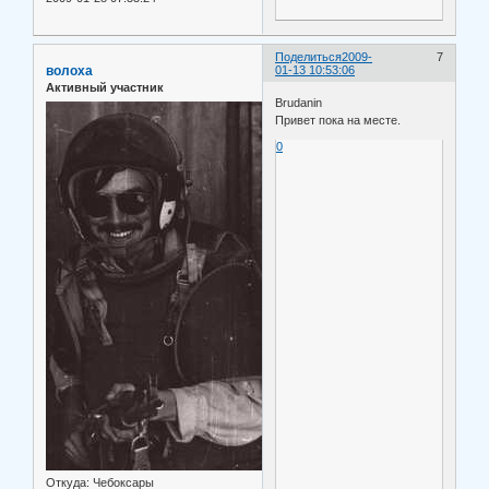
Поделиться
2009-
7
волоха
01-13 10:53:06
Активный участник
Brudanin
Привет пока на месте.
0
Откуда:
Чебоксары