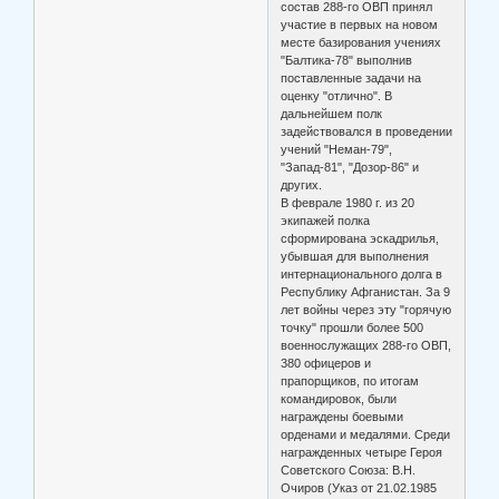
состав 288-го ОВП принял
участие в первых на новом
месте базирования учениях
"Балтика-78" выполнив
поставленные задачи на
оценку "отлично". В
дальнейшем полк
задействовался в проведении
учений "Неман-79",
"Запад-81", "Дозор-86" и
других.
В феврале 1980 г. из 20
экипажей полка
сформирована эскадрилья,
убывшая для выполнения
интернационального долга в
Республику Афганистан. За 9
лет войны через эту "горячую
точку" прошли более 500
военнослужащих 288-го ОВП,
380 офицеров и
прапорщиков, по итогам
командировок, были
награждены боевыми
орденами и медалями. Среди
награжденных четыре Героя
Советского Союза: В.Н.
Очиров (Указ от 21.02.1985