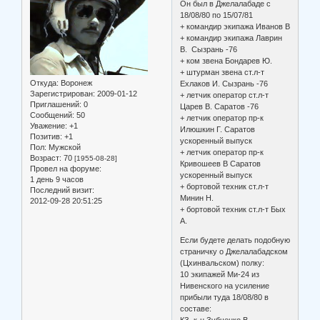
Он был в Джелалабаде с
18/08/80 по 15/07/81
+ командир экипажа Иванов В
+ командир экипажа Лаврин
В. Сызрань -76
+ ком звена Бондарев Ю.
+ штурман звена ст.л-т
Откуда:
Воронеж
Ехлаков И. Сызрань -76
Зарегистрирован
: 2009-01-12
+ летчик оператор ст.л-т
Приглашений:
0
Царев В. Саратов -76
Сообщений:
50
+ летчик оператор пр-к
Уважение:
+1
Илюшкин Г. Саратов
Позитив:
+1
ускоренный выпуск
Пол:
Мужской
+ летчик оператор пр-к
Возраст:
70
[1955-08-28]
Кривошеев В Саратов
Провел на форуме:
ускоренный выпуск
1 день 9 часов
+ бортовой техник ст.л-т
Последний визит:
Минин Н.
2012-09-28 20:51:25
+ бортовой техник ст.л-т Бых
А.
Если будете делать подобную
страничку о Джелалабадском
(Цхинвальском) полку:
10 экипажей Ми-24 из
Нивенского на усиление
прибыли туда 18/08/80 в
составе:
КЗ к-н Зубченко В.