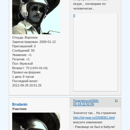
skype... поговорим по-
человечески...
0
Откуда:
Воронеж
Зарегистрирован
: 2009-01-12
Приглашений:
0
Сообщений:
50
Уважение:
+1
Позитив:
+1
Пол:
Мужской
Возраст:
70
[1955-08-28]
Провел на форуме:
1 день 9 часов
Последний визит:
2012-09-28 20:51:25
Поделиться
2009-
11
Brudanin
01-14 11:52:05
Участник
Значится так... На страничке
http://skywar.ru/2508081.html
вносите изменения:
- Раковице не был в Кабуле!