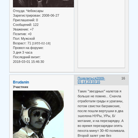
Откуда:
Чебоксары
Зарегистрирован
: 2008-06-27
Приглашений:
0
Сообщений:
122
Уважение:
+7
Позитив:
+0
Пол:
Мужской
Возраст:
71
[1955-02-18]
Провел на форуме:
3 дня 3 часа
Последний визит:
2018-03-01 15:46:30
Поделиться
2009-
16
Brudanin
01-14 23:10:16
Участник
Таких "звездных" налетов я
больше не помню... Сначла
отработали грады и ураганы,
потом свистки баграмские,
после пошли вертушки в два
эшелона НУРы, УРы, Б/
метание, и на перезарядку. А
во время перезарядки опять
пехота минут 30-40 поливала.
Второй залет уже без