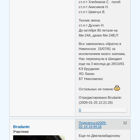
ст.л-т Хлебников С. погиб
ст.л-т Анисимов Н.
ст.л-т Шимчук В.
Техник звена:
ст.л-т Духнич Н.
До октября 80 летали на
Ми-24А, далее Ми-24В,П
Все заменились обратно в
Нивенское 15/07/81 за
иcключением моего экипажа.
Нас перекинули в Шиндант
еще на 3 месяца до 28/10/81
КЭ Бруданин
ЛО Лапин
БТ Николаенко
Остальных не помню
Отредактировано Brudanin
(2009-01-25 12:21:26)
0
Поделиться
2009-
12
Brudanin
01-14 14:44:16
Участник
Еще по Джелалабадскому