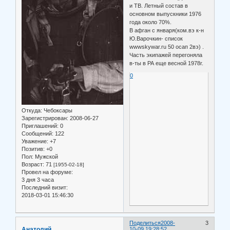
и ТВ. Летный состав в
основном выпускники 1976
года около 70%.
В афган с января(ком.вэ к-н
Ю.Варочкин- список
wwwskywar.ru 50 осап 2вэ) .
Часть экипажей перегоняла
в-ты в РА еще весной 1978г.
0
Откуда:
Чебоксары
Зарегистрирован
: 2008-06-27
Приглашений:
0
Сообщений:
122
Уважение:
+7
Позитив:
+0
Пол:
Мужской
Возраст:
71
[1955-02-18]
Провел на форуме:
3 дня 3 часа
Последний визит:
2018-03-01 15:46:30
Поделиться
2008-
3
Анатолий
10-09 19:28:52