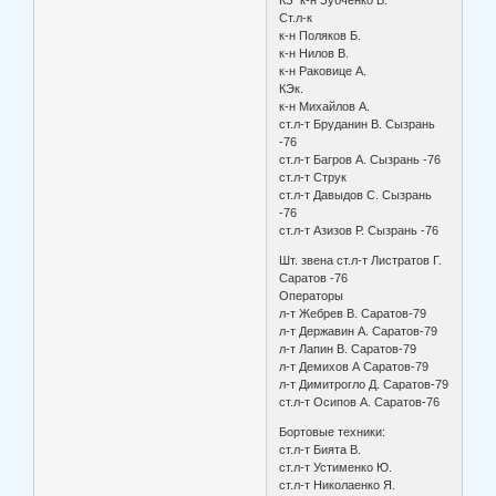
Ст.л-к
к-н Поляков Б.
к-н Нилов В.
к-н Раковице А.
КЭк.
к-н Михайлов А.
ст.л-т Бруданин В. Сызрань
-76
ст.л-т Багров А. Сызрань -76
ст.л-т Струк
ст.л-т Давыдов С. Сызрань
-76
ст.л-т Азизов Р. Сызрань -76
Шт. звена ст.л-т Листратов Г.
Саратов -76
Операторы
л-т Жебрев В. Саратов-79
л-т Державин А. Саратов-79
л-т Лапин В. Саратов-79
л-т Демихов А Саратов-79
л-т Димитрогло Д. Саратов-79
ст.л-т Осипов А. Саратов-76
Бортовые техники:
ст.л-т Бията В.
ст.л-т Устименко Ю.
ст.л-т Николаенко Я.