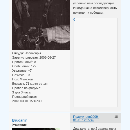
успешно чем последующие.
Иногда наша безалаберность
приводит к победам.
0
Откуда:
Чебоксары
Зарегистрирован
: 2008-06-27
Приглашений:
0
Сообщений:
122
Уважение:
+7
Позитив:
+0
Пол:
Мужской
Возраст:
71
[1955-02-18]
Провел на форуме:
3 дня 3 часа
Последний визит:
2018-03-01 15:46:30
Поделиться
2009-
18
Brudanin
01-15 12:35:49
Участник
Два залета, по 2 захода одна