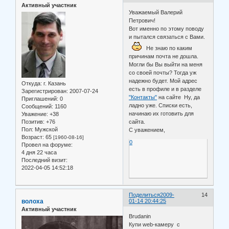
Активный участник
Уважаемый Валерий
Петрович!
Вот именно по этому поводу
и пытался связаться с Вами.
Не знаю по каким
причинам почта не дошла.
Могли бы Вы выйти на меня
со своей почты? Тогда уж
надежно будет. Мой адрес
Откуда:
г. Казань
есть в профиле и в разделе
Зарегистрирован
: 2007-07-24
"Контакты"
на сайте Ну, да
Приглашений:
0
ладно уже. Списки есть,
Сообщений:
1160
начинаю их готовить для
Уважение:
+38
Позитив:
+76
сайта.
Пол:
Мужской
С уважением,
Возраст:
65
[1960-08-16]
0
Провел на форуме:
4 дня 22 часа
Последний визит:
2022-04-05 14:52:18
Поделиться
2009-
14
волоха
01-14 20:44:25
Активный участник
Brudanin
Купи web-камеру с