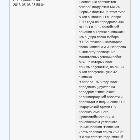
к освоению вертолетов
2013-05-06 23:58:04
огневой поддержки Ми-24.
Первые полеты на этом типе
были выполнены в ноябре
1977 года на аэродроме 344-
го ЦБП и ПЛС армейской
авиации в Торжке экипажами
командира полка майора
В.Г.Бантюкова и командира
звена капитана А.А.Неверова.
К моменту проведения
масштабных учений войск
МВО, в которых полк
принимал участие, на Ми-24
были переучены уже 42
экипажа.
В апреле 1978 года полк
передислоцируется на
аэродром "Нивенское"
Калининградской области и
переходит в подчинение 11-й
Гвардейской Армии СВ
Краснознаменного
Прибалтийского ВО, с
присвоением условного
наименования "Воинская
часть полевая почта 26208".
В июне того же года личный