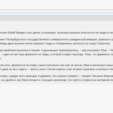
техник Юрий Каюдин спас двоих утопающих: мужчины решили покататься на лодке и п
нкт-Петербургского государственного университета гражданской авиации, приехал к р
 обеда двое мужчин взяли напрокат лодку и отправились кататься по озеру Смертное.
гда прибежал мужчина в панике: отдыхающие перевернулись, – рассказывает Юра. – Нед
 один из них еще держался за лодку, а второй уходил под воду. Тому, что держался, к
о.
ли ноги, держаться на плаву самостоятельно они уже не могли. Юра в несколько попы
от даже не мог сидеть – просто упал. Потом парень спас второго мужчину и поплыл к бе
 озере, каждое лето проводит в деревне. Он хорошо плавает, – говорит Наталья Иванов
на одной из них Юра поплыл к тонущим мужчинам. Он греб со скоростью моторной лод