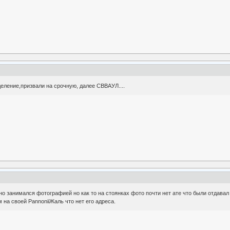
деление,призвали на срочную, далее СВВАУЛ....
о занимался фотографией но как то на стоянках фото почти нет ате что были отдава
 на своей PannoniiЖаль что нет его адреса.