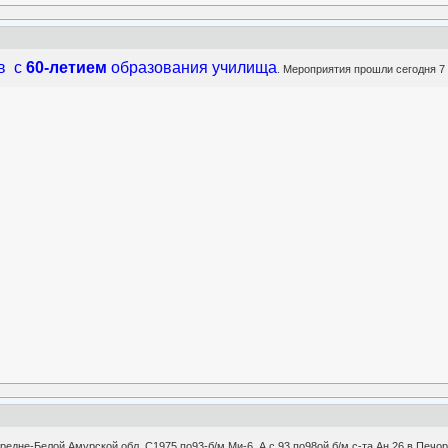
в с
60-летием
образования училища
. Мероприятия прошли сегодня 7
 Средне-Белой Амурской обл. С1975 по93-б/м Ми-6. А с 93 по98ой б/м с-та Ан 26 в Печо