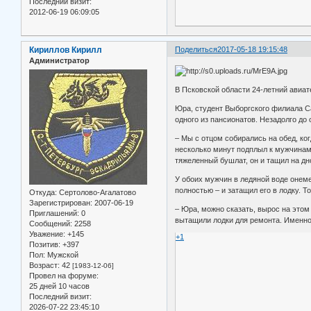
Последний визит:
2012-06-19 06:09:05
Кириллов Кирилл
Поделиться
2017-05-18 19:15:48
Администратор
В Псковской области 24-летний авиа
Юра, студент Выборгского филиала Са
одного из пансионатов. Незадолго до
– Мы с отцом собирались на обед, ко
несколько минут подплыл к мужчинам –
тяжеленный бушлат, он и тащил на дн
У обоих мужчин в ледяной воде онеме
полностью – и затащил его в лодку. Т
Откуда:
Сертолово-Агалатово
Зарегистрирован
: 2007-06-19
– Юра, можно сказать, вырос на этом
Приглашений:
0
вытащили лодки для ремонта. Именно 
Сообщений:
2258
Уважение:
+145
+1
Позитив:
+397
Пол:
Мужской
Возраст:
42
[1983-12-06]
Провел на форуме:
25 дней 10 часов
Последний визит:
2026-07-22 23:45:10