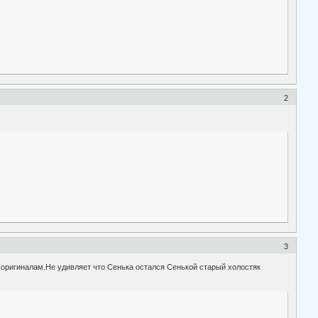
2
3
л оригиналам.Не удивляет что Сенька остался Сенькой старый холостяк