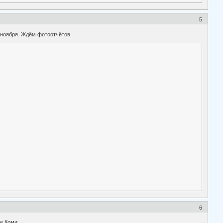
5
 ноября. Ждём фотоотчётов
6
ре Коми.