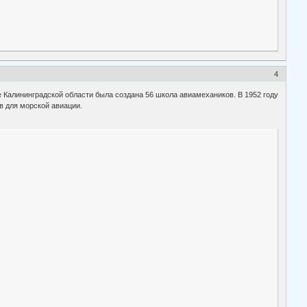
4
е Калининградской области была создана 56 школа авиамехаников. В 1952 году
в для морской авиации.