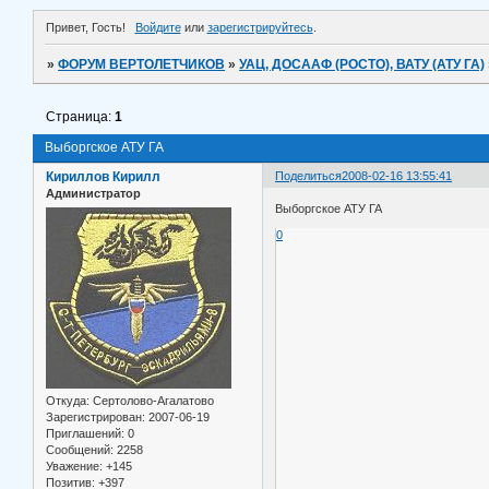
Привет, Гость!
Войдите
или
зарегистрируйтесь
.
»
ФОРУМ ВЕРТОЛЕТЧИКОВ
»
УАЦ, ДОСААФ (РОСТО), ВАТУ (АТУ ГА)
Страница:
1
Выборгское АТУ ГА
Кириллов Кирилл
Поделиться
2008-02-16 13:55:41
Администратор
Выборгское АТУ ГА
0
Откуда:
Сертолово-Агалатово
Зарегистрирован
: 2007-06-19
Приглашений:
0
Сообщений:
2258
Уважение:
+145
Позитив:
+397