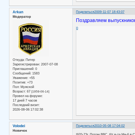
Arkan
Поделиться
2009-11-07 18:43:07
Модератор
Поздравляем выпускнико
0
Откуда:
Питер
Зарегистрирован
: 2007-07-08
Приглашений:
0
Сообщений:
1583
Уважение:
+55
Позитив:
+73
Пол:
Мужской
Возраст:
67
[1959-06-14]
Провел на форуме:
17 дней 7 часов
Последний визит:
2026-08-06 17:02:38
Volodei
Поделиться
2010-05-08 17:04:02
Новичок
!970-73г. Потом ВВС. б/т в-та Ми-6 в