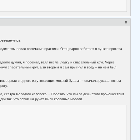
8
еревернулись.
одителям после окончания практики. Отец парня работает в пункте проката
олго думая, я побежал, взял весла, лодку и спасательный круг. Через
инул спасательный круг, а за вторым я сам прыгнул в воду – на нем был
ток сорвал с одного из утопающих мокрый бушлат – сначала рукава, потом
регу.
а, сестра молодого человека. – Повезло, что мы за день этого происшествия
ки так, что потом на руках были кровавые мозоли.