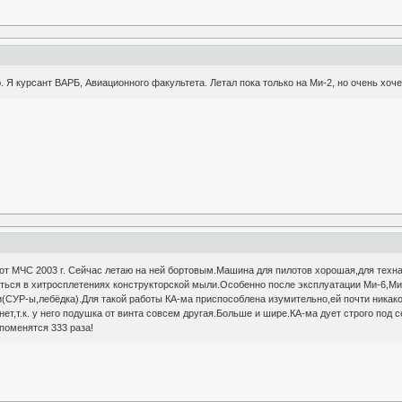
. Я курсант ВАРБ, Авиационного факультета. Летал пока только на Ми-2, но очень хоче
,от МЧС 2003 г. Сейчас летаю на ней бортовым.Машина для пилотов хорошая,для техн
аться в хитросплетениях конструкторской мыли.Особенно после эксплуатации Ми-6,М
(СУР-ы,лебёдка).Для такой работы КА-ма приспособлена изумительно,ей почти никако
ет,т.к. у него подушка от винта совсем другая.Больше и шире.КА-ма дует строго под
 поменятся 333 раза!