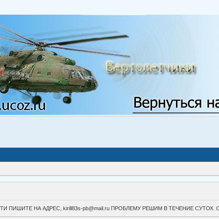
ВОЙТИ ПИШИТЕ НА АДРЕС, kirill83s-pb@mail.ru ПРОБЛЕМУ РЕШИМ В ТЕЧЕНИЕ СУ