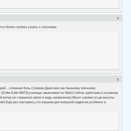
4
тся более глубоко узнать о соосниках.
5
арей...,головная боль.Сложняк.Даже мне как бывшему военному
и-26,Ми-8,Ми-8МТВ,училище заканчивал по Ми24.Сейчас работаем в основном
й ветер не страшен(я имею в виду напрвление).Висит упрямо,но до высоты
 себя.Ещё раз повторюсь,это машина для внешней подвески,особенно в