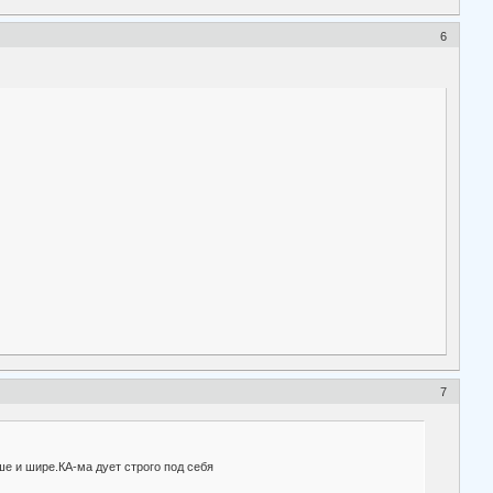
6
7
ше и шире.КА-ма дует строго под себя