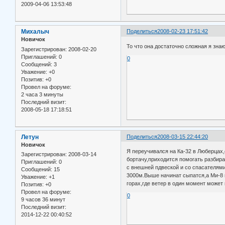
2009-04-06 13:53:48
Михалыч
Поделиться
2008-02-23 17:51:42
Новичок
То что она достаточно сложная я знаю
Зарегистрирован
: 2008-02-20
Приглашений:
0
0
Сообщений:
3
Уважение:
+0
Позитив:
+0
Провел на форуме:
2 часа 3 минуты
Последний визит:
2008-05-18 17:18:51
Летун
Поделиться
2008-03-15 22:44:20
Новичок
Я переучивался на Ка-32 в Люберцах
Зарегистрирован
: 2008-03-14
бортачу,приходится помогать разбир
Приглашений:
0
с внешней пдвеской и со спасателями
Сообщений:
15
3000м.Выше начинат сыпатся,а Ми-8 н
Уважение:
+1
горах,где ветер в один момент может
Позитив:
+0
Провел на форуме:
0
9 часов 36 минут
Последний визит:
2014-12-22 00:40:52