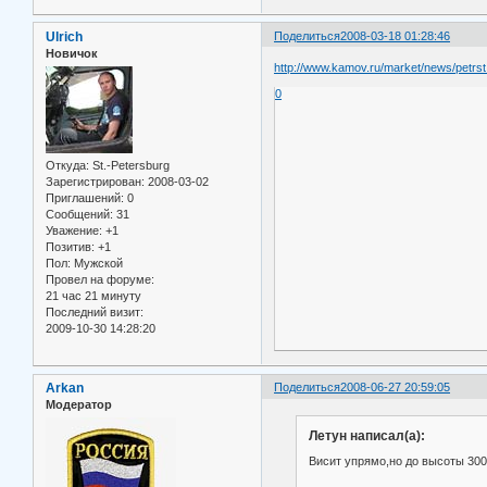
Ulrich
Поделиться
2008-03-18 01:28:46
Новичок
http://www.kamov.ru/market/news/petrst
0
Откуда:
St.-Petersburg
Зарегистрирован
: 2008-03-02
Приглашений:
0
Сообщений:
31
Уважение:
+1
Позитив:
+1
Пол:
Мужской
Провел на форуме:
21 час 21 минуту
Последний визит:
2009-10-30 14:28:20
Arkan
Поделиться
2008-06-27 20:59:05
Модератор
Летун написал(а):
Висит упрямо,но до высоты 300