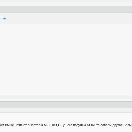
.htm
0м.Выше начинат сыпатся,а Ми-8 нет,т.к. у него подушка от винта совсем другая.Боль