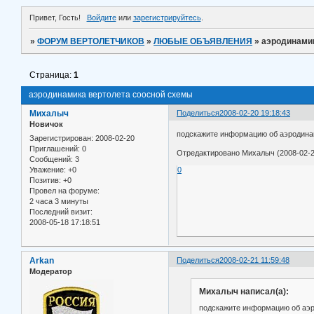
Привет, Гость!
Войдите
или
зарегистрируйтесь
.
»
ФОРУМ ВЕРТОЛЕТЧИКОВ
»
ЛЮБЫЕ ОБЪЯВЛЕНИЯ
»
аэродинами
Страница:
1
аэродинамика вертолета соосной схемы
Михалыч
Поделиться
2008-02-20 19:18:43
Новичок
подскажите информацию об аэродинам
Зарегистрирован
: 2008-02-20
Приглашений:
0
Отредактировано Михалыч (2008-02-2
Сообщений:
3
Уважение:
+0
0
Позитив:
+0
Провел на форуме:
2 часа 3 минуты
Последний визит:
2008-05-18 17:18:51
Arkan
Поделиться
2008-02-21 11:59:48
Модератор
Михалыч написал(а):
подскажите информацию об аэр