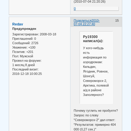
(2010-07-04 21:20:26)
0
Поделиться
2010-
15
Redav
07-04 22:27:40
Предупрежден
Зарегистрирован
: 2008-03-18
Ру19300
Приглашений:
0
написал(а):
Сообщений:
2726
Уважение:
+100
У кого-нибудь
Позитив:
+201
есть
Пол:
Мужской
информация по
Провел на форуме:
аэродромам:
1 месяц 8 дней
Кильдин,
Последний визит:
Ягодник, Ровное,
2016-12-18 10:00:25
Шонгуй,
Североморск-2,
Арктика, полевой
а/д в районе
Заполярного?
Почему гуглить не пробуете?
Запрос по слову
"Североморск-2" дал ответ:
"Результатов: примерно 404
000 (0,27 сек.)"