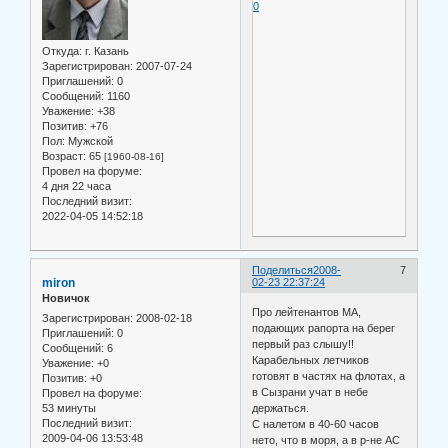
0
Откуда:
г. Казань
Зарегистрирован
: 2007-07-24
Приглашений:
0
Сообщений:
1160
Уважение:
+38
Позитив:
+76
Пол:
Мужской
Возраст:
65
[1960-08-16]
Провел на форуме:
4 дня 22 часа
Последний визит:
2022-04-05 14:52:18
Поделиться
2008-
7
miron
02-23 22:37:24
Новичок
Про лейтенантов МА,
Зарегистрирован
: 2008-02-18
подающих рапорта на берег
Приглашений:
0
первый раз слышу!!
Сообщений:
6
Карабельных летчиков
Уважение:
+0
готовят в частях на флотах, а
Позитив:
+0
в Сызрани учат в небе
Провел на форуме:
53 минуты
держаться.
Последний визит:
С налетом в 40-60 часов
2009-04-06 13:53:48
нето, что в моря, а в р-не АС