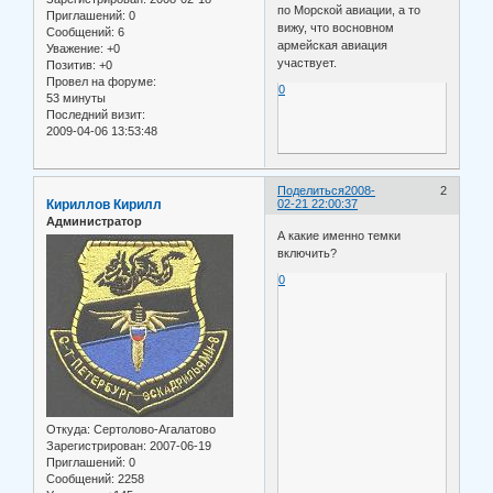
по Морской авиации, а то
Приглашений:
0
вижу, что восновном
Сообщений:
6
армейская авиация
Уважение:
+0
участвует.
Позитив:
+0
Провел на форуме:
0
53 минуты
Последний визит:
2009-04-06 13:53:48
Поделиться
2008-
2
Кириллов Кирилл
02-21 22:00:37
Администратор
А какие именно темки
включить?
0
Откуда:
Сертолово-Агалатово
Зарегистрирован
: 2007-06-19
Приглашений:
0
Сообщений:
2258