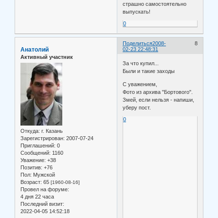
страшно самостоятельно
выпускать!
0
Поделиться
2008-
8
Анатолий
02-23 22:48:31
Активный участник
За что купил...
Были и такие заходы
С уважением,
Фото из архива "Бортового".
Змей, если нельзя - напиши,
уберу пост.
0
Откуда:
г. Казань
Зарегистрирован
: 2007-07-24
Приглашений:
0
Сообщений:
1160
Уважение:
+38
Позитив:
+76
Пол:
Мужской
Возраст:
65
[1960-08-16]
Провел на форуме:
4 дня 22 часа
Последний визит:
2022-04-05 14:52:18