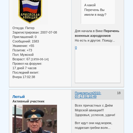
А какой
Перечень Вы
имели в виду?
Откуда:
Питер
Для начала в Вике
Перечень
Зарегистрирован
: 2007-07-08
военных аэродромов
Приглашений:
0
Но есть и другое. Поищу...
Сообщений:
1583
Уважение:
+55
0
Позитив:
+73
Пол:
Мужской
Возраст:
67
[1959-06-14]
Провел на форуме:
17 дней 7 часов
Последний визит:
Вчера 17:02:38
Поделиться
2010-
18
Лютый
07-17 01:10:49
Активный участник
Всех причастных с Днём
Морской авиации!!!
Здоровья, успехов, удачи!
Вот идут они над морем,
подрезая гребни волн...