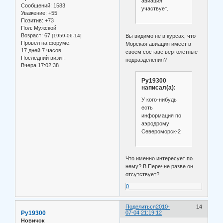
авиация
Сообщений:
1583
участвует.
Уважение:
+55
Позитив:
+73
Пол:
Мужской
Возраст:
67
Вы видимо не в курсах, что
[1959-06-14]
Провел на форуме:
Морская авиация имеет в
17 дней 7 часов
своём составе вертолётные
Последний визит:
подразделения?
Вчера 17:02:38
Ру19300
написал(а):
У кого-нибудь
есть
информация по
аэродрому
Североморск-2
Что именно интересует по
нему? В Перечне разве он
отсутствует?
0
Поделиться
2010-
14
Ру19300
07-04 21:19:12
Новичок