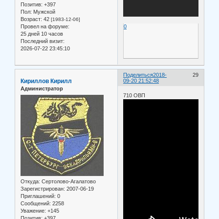
Позитив:
+397
Пол:
Мужской
Возраст:
42
[1983-12-06]
Провел на форуме:
0
25 дней 10 часов
Последний визит:
2026-07-22 23:45:10
Поделиться
2018-
29
Кириллов Кирилл
09-20 21:52:48
Администратор
710 ОВП
Откуда:
Сертолово-Агалатово
Зарегистрирован
: 2007-06-19
Приглашений:
0
Сообщений:
2258
Уважение:
+145
Позитив:
+397