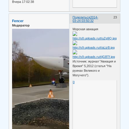
Вчера 17:02:38
Поделиться
2014-
23
Fencer
03-24 03:50:32
Модератор
Морская авиация
Источник: журнал "Авиация и
Время" 5,2012 (статья "На
руинах Великого и
Могучего").
0