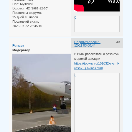
Пол:
Мужской
Возраст:
42
[1983-12-06]
Провел на форуме:
25 дней 10 часов
0
Последний визит:
2026-07-22 23:45:10
Поделиться
2018-
30
Fencer
12-11 03:00:44
Модератор
В ВМФ рассказали о развитии
морской авиации
https://topwar.ru/151032-v-vmf-
rassk...j-aviacii.html
0