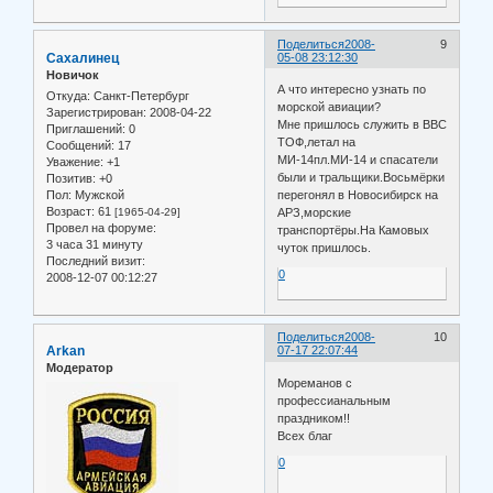
Поделиться
2008-
9
Сахалинец
05-08 23:12:30
Новичок
А что интересно узнать по
Откуда:
Санкт-Петербург
морской авиации?
Зарегистрирован
: 2008-04-22
Мне пришлось служить в ВВС
Приглашений:
0
ТОФ,летал на
Сообщений:
17
МИ-14пл.МИ-14 и спасатели
Уважение:
+1
были и тральщики.Восьмёрки
Позитив:
+0
Пол:
Мужской
перегонял в Новосибирск на
Возраст:
61
[1965-04-29]
АРЗ,морские
Провел на форуме:
транспортёры.На Камовых
3 часа 31 минуту
чуток пришлось.
Последний визит:
0
2008-12-07 00:12:27
Поделиться
2008-
10
Arkan
07-17 22:07:44
Модератор
Мореманов с
профессианальным
праздником!!
Всех благ
0