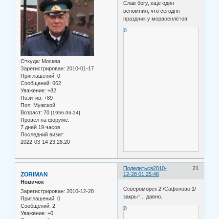
Слав богу, еще один
вспомнил, что сегодня
праздник у морвоенлётов!
0
Откуда:
Москва
Зарегистрирован
: 2010-01-17
Приглашений:
0
Сообщений:
662
Уважение:
+82
Позитив:
+89
Пол:
Мужской
Возраст:
70
[1956-06-24]
Провел на форуме:
7 дней 19 часов
Последний визит:
2022-03-14 23:28:20
Поделиться
2010-
21
ZORIMAN
12-28 01:25:48
Новичок
Североморск 2 /Сафоново 1/
Зарегистрирован
: 2010-12-28
закрыт . давно.
Приглашений:
0
Сообщений:
2
0
Уважение:
+0