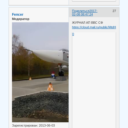
Поделиться
2017-
27
Fencer
02-08 08:47:24
Модератор
ЖУРНАЛ АП ВВС СФ
https://cloud.mail.ru/public/MtdH/aL9sF
0
Зарегистрирован
: 2013-06-03