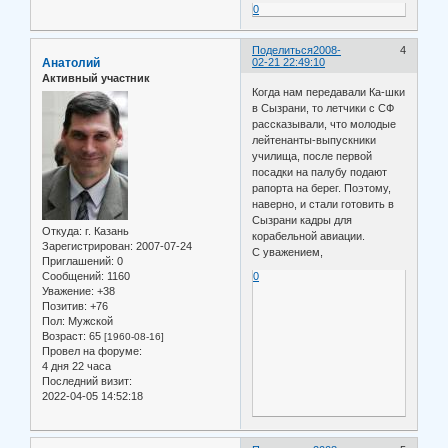
0
Поделиться
2008-
4
Анатолий
02-21 22:49:10
Активный участник
Когда нам передавали Ка-шки
в Сызрани, то летчики с СФ
рассказывали, что молодые
лейтенанты-выпускники
училища, после первой
посадки на палубу подают
рапорта на берег. Поэтому,
наверно, и стали готовить в
Сызрани кадры для
Откуда:
г. Казань
корабельной авиации.
Зарегистрирован
: 2007-07-24
С уважением,
Приглашений:
0
Сообщений:
1160
0
Уважение:
+38
Позитив:
+76
Пол:
Мужской
Возраст:
65
[1960-08-16]
Провел на форуме:
4 дня 22 часа
Последний визит:
2022-04-05 14:52:18