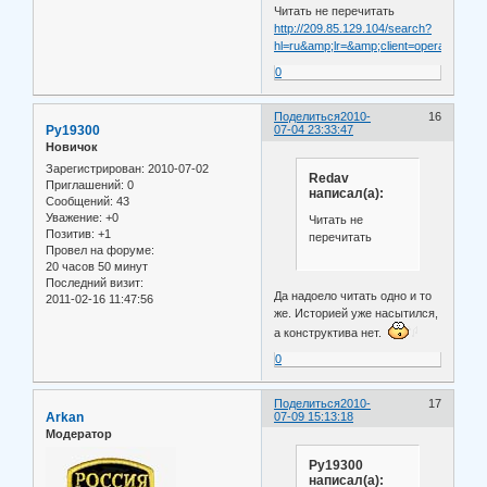
Читать не перечитать
http://209.85.129.104/search?
hl=ru&amp;lr=&amp;client=opera&amp
0
Поделиться
2010-
16
Ру19300
07-04 23:33:47
Новичок
Зарегистрирован
: 2010-07-02
Redav
Приглашений:
0
написал(а):
Сообщений:
43
Уважение:
+0
Читать не
Позитив:
+1
перечитать
Провел на форуме:
20 часов 50 минут
Последний визит:
Да надоело читать одно и то
2011-02-16 11:47:56
же. Историей уже насытился,
а конструктива нет.
0
Поделиться
2010-
17
Arkan
07-09 15:13:18
Модератор
Ру19300
написал(а):