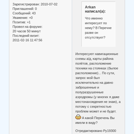
Зарегистрирован
: 2010-07-02
Arkan
Приглашений:
0
написал(а):
Сообщений:
43
Уважение:
+0
Что именно
Позитив:
+1
интересует по
Провел на форуме:
нему? В Перечне
20 часов 50 минут
разве он
Последний визит:
отсутствует?
2011-02-16 11:47:56
Интересуют навигационные
схемы а/д, карты района
полётов, расположение
техники на стоянках (былое
расположение)... По сути,
запрос мой был
исключительно на давно
заброшенные и
полуразрушенные
аэродромы (у многих я даже
местонахождения не знаю), а
потому с секретностью
проблем может и не будет.
А какой Перечень Вы
имели в виду?
Отредактировано Ру19300