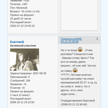
Уважение:
+145
Позитив:
+397
Пол:
Мужской
Возраст:
42
[1983-12-06]
Провел на форуме:
25 дней 10 часов
Последний визит:
2026-07-22 23:45:10
Поделиться
2008-
3
Бортовой
02-21 22:28:08
Активный участник
Не о че воще
...Очем
разговор? Сикорского или
..Камова схему брать? Так
все по моему давно
решено...об чом лай..Честно
не пойму
Зарегистрирован
: 2007-08-05
??????..Летчики конечно
Приглашений:
0
пускай расскажут на скока
Сообщений:
166
маневременей 25-27..и тд..ну
Уважение:
+6
на скока я знаю у тех и
Позитив:
+0
других..есть свои
Провел на форуме:
недостатки....
2 часа 12 минут
Последний визит:
Отредактировано Бортовой
2008-10-11 23:10:50
(2008-02-21 22:40:40)