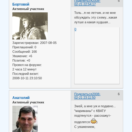
Поделиться
2008-
5
Бортовой
02-21 22:54:17
Активный участник
Толь...я не летчик..и не мне
обсуждать эту схему...какая
лутше а какая худшая...
0
Зарегистрирован
: 2007-08-05
Приглашений:
0
Сообщений:
166
Уважение:
+6
Позитив:
+0
Провел на форуме:
2 часа 12 минут
Последний визит:
2008-10-11 23:10:50
Поделиться
2008-
6
Анатолий
02-21 23:11:50
Активный участник
Змей, а мне уж и подавно...
"мариманы" с КВАТУ
подтянутся - расскажут-
поделятся.
)
С уважением,