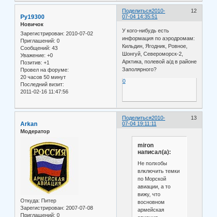
Поделиться
2010-
12
Ру19300
07-04 14:35:51
Новичок
У кого-нибудь есть
Зарегистрирован
: 2010-07-02
информация по аэродромам:
Приглашений:
0
Кильдин, Ягодник, Ровное,
Сообщений:
43
Шонгуй, Североморск-2,
Уважение:
+0
Арктика, полевой а/д в районе
Позитив:
+1
Заполярного?
Провел на форуме:
20 часов 50 минут
0
Последний визит:
2011-02-16 11:47:56
Поделиться
2010-
13
Arkan
07-04 19:11:11
Модератор
miron
написал(а):
Не полхобы
влключить темки
по Морской
авиации, а то
вижу, что
Откуда:
Питер
восновном
Зарегистрирован
: 2007-07-08
армейская
Приглашений:
0