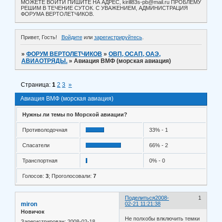
МОЖЕТЕ ВОЙТИ ПИШИТЕ НА АДРЕС, kirill83s-pb@mail.ru ПРОБЛЕМУ
РЕШИМ В ТЕЧЕНИЕ СУТОК. С УВАЖЕНИЕМ, АДМИНИСТРАЦИЯ
ФОРУМА ВЕРТОЛЕТЧИКОВ.
Привет, Гость!
Войдите
или
зарегистрируйтесь
.
»
ФОРУМ ВЕРТОЛЕТЧИКОВ
»
ОВП, ОСАП, ОАЭ,
АВИАОТРЯДЫ.
»
Авиация ВМФ (морская авиация)
Страница:
1
2
3
»
Авиация ВМФ (морская авиация)
Нужны ли темы по Морской авиации?
Противолодочная
33% - 1
Спасатели
66% - 2
Транспортная
0% - 0
Голосов:
3
;
Проголосовали:
7
Поделиться
2008-
1
miron
02-21 11:21:38
Новичок
Не полхобы влключить темки
Зарегистрирован
: 2008-02-18