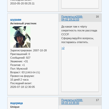
2010-05-20 00:25:11
Поделиться
2008-
16
шурави
04-02 19:22:03
Активный участник
Да какая там к чёрту
секретность после расспада
СССР.
Сформулируйте вопросы,
постараюсь ответить.
+2
Зарегистрирован
: 2007-10-28
Приглашений:
0
Сообщений:
927
Уважение:
+31
Позитив:
+1
Пол:
Мужской
Возраст:
63
[1963-04-21]
Провел на форуме:
10 дней 2 часа
Последний визит:
2026-07-18 12:30:05
Поделиться
2008-
17
ящерица
04-03 13:35:00
Unique