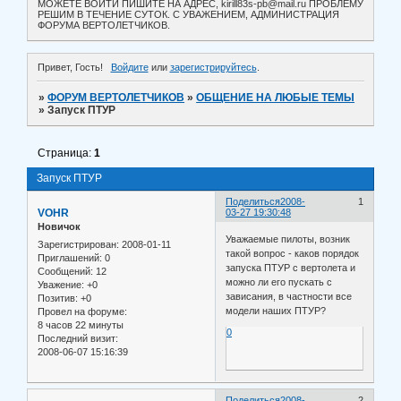
МОЖЕТЕ ВОЙТИ ПИШИТЕ НА АДРЕС, kirill83s-pb@mail.ru ПРОБЛЕМУ
РЕШИМ В ТЕЧЕНИЕ СУТОК. С УВАЖЕНИЕМ, АДМИНИСТРАЦИЯ
ФОРУМА ВЕРТОЛЕТЧИКОВ.
Привет, Гость!
Войдите
или
зарегистрируйтесь
.
»
ФОРУМ ВЕРТОЛЕТЧИКОВ
»
ОБЩЕНИЕ НА ЛЮБЫЕ ТЕМЫ
»
Запуск ПТУР
Страница:
1
Запуск ПТУР
Поделиться
2008-
1
VOHR
03-27 19:30:48
Новичок
Уважаемые пилоты, возник
Зарегистрирован
: 2008-01-11
такой вопрос - каков порядок
Приглашений:
0
запуска ПТУР с вертолета и
Сообщений:
12
можно ли его пускать с
Уважение:
+0
зависания, в частности все
Позитив:
+0
модели наших ПТУР?
Провел на форуме:
8 часов 22 минуты
0
Последний визит:
2008-06-07 15:16:39
Поделиться
2008-
2