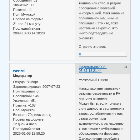
Сообщений:
31
тишина или стеб, и редкие
Уважение:
+1
сообщения с полезной
Позитив:
+1
информацией. Факт наличия
Пол:
Мужской
поливальной машины на
Провел на форуме:
площадке - это что, тоже
21 час 21 минуту
настолько секретно, что
Последний визит:
2009-10-30 14:28:20
никто подтвердить не
рискнет?
Странно это все.
0
Поделиться
2008-
13
wenzel
03-31 18:21:44
Модератор
Уважаемый Ulrich!
Откуда:
Выборг
Зарегистрирован
: 2007-07-23
Насколько мне известно -
Приглашений:
0
режимы секретности в РА
Сообщений:
945
никто не отменял.
Уважение:
+51
Может быть, если только в
Позитив:
+107
силу давности увольнения в
Пол:
Мужской
запас, ослабленными у нас
Возраст:
70
[1956-08-01]
стали ориентиры
Провел на форуме:
дозволенного к раглашению,
12 дней 4 часа
в том числе к публикации и
Последний визит:
2026-01-05 12:59:20
обсуждению на форумах.
Однако лучше перебдеть,