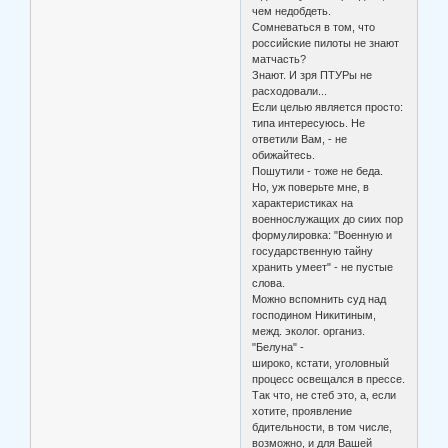
чем недобдеть.
Сомневаться в том, что
российские пилоты не знают
матчасть?
Знают. И зря ПТУРы не
расходовали...
Если целью является просто:
типа интересуюсь. Не
ответили Вам, - не
обижайтесь.
Пошутили - тоже не беда.
Но, уж поверьте мне, в
характеристиках на
военнослужащих до сиих пор
формулировка: "Военную и
государственную тайну
хранить умеет" - не пустые
слова.
Можно вспомнить суд над
господином Никитиным,
межд. эколог. организ.
"Белуна" -
широко, кстати, уголовный
процесс освещался в прессе.
Так что, не стеб это, а, если
хотите, проявление
бдительности, в том числе,
возможно, и для Вашей