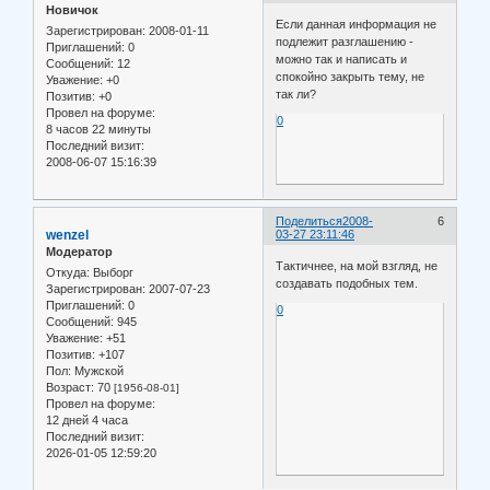
Новичок
Если данная информация не
Зарегистрирован
: 2008-01-11
подлежит разглашению -
Приглашений:
0
можно так и написать и
Сообщений:
12
спокойно закрыть тему, не
Уважение:
+0
так ли?
Позитив:
+0
Провел на форуме:
0
8 часов 22 минуты
Последний визит:
2008-06-07 15:16:39
Поделиться
2008-
6
wenzel
03-27 23:11:46
Модератор
Тактичнее, на мой взгляд, не
Откуда:
Выборг
создавать подобных тем.
Зарегистрирован
: 2007-07-23
Приглашений:
0
0
Сообщений:
945
Уважение:
+51
Позитив:
+107
Пол:
Мужской
Возраст:
70
[1956-08-01]
Провел на форуме:
12 дней 4 часа
Последний визит:
2026-01-05 12:59:20