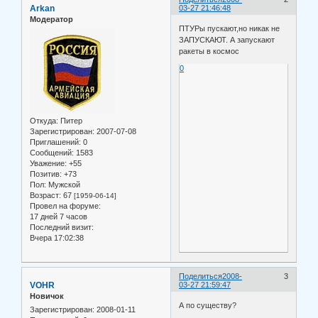
Arkan
03-27 21:46:48
Модератор
ПТУРы пускают,но никак не
ЗАПУСКАЮТ. А запускают
ракеты в космос
0
Откуда:
Питер
Зарегистрирован
: 2007-07-08
Приглашений:
0
Сообщений:
1583
Уважение:
+55
Позитив:
+73
Пол:
Мужской
Возраст:
67
[1959-06-14]
Провел на форуме:
17 дней 7 часов
Последний визит:
Вчера 17:02:38
Поделиться
2008-
3
VOHR
03-27 21:59:47
Новичок
А по существу?
Зарегистрирован
: 2008-01-11