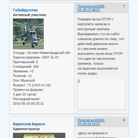
Поделиться
2008-
7
Губайдуллин
03-28 17:48:57
Активный участник
Порядок пуска ПТУР с
вертолета записан в
инструкции экипажа.
Выкладывать это на сайте
слишком длинно по тому ,что
действий довольно много.
А с висения можно
Откуда:
г.Кстово Нижегородской обл
выполнять пуски всех ПТУР
Зарегистрирован
: 2007-11-07
это один из тактических
Приглашений:
0
приемов, только
Сообщений:
109
на практике выполняется
Уважение:
+2
очень редко.
Позитив:
+0
Пол:
Мужской
0
Возраст:
71
[1955-01-08]
Провел на форуме:
3 дня 10 часов
Последний визит:
2010-05-20 00:25:11
Поделиться
2008-
8
Кириллов Кирилл
03-28 20:14:51
Администратор
здесь на форуме в
технической библиотеке