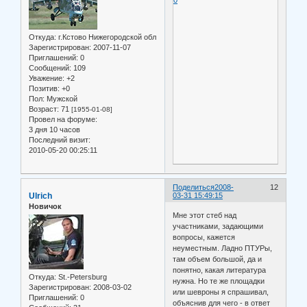
0
Откуда:
г.Кстово Нижегородской обл
Зарегистрирован
: 2007-11-07
Приглашений:
0
Сообщений:
109
Уважение:
+2
Позитив:
+0
Пол:
Мужской
Возраст:
71
[1955-01-08]
Провел на форуме:
3 дня 10 часов
Последний визит:
2010-05-20 00:25:11
Поделиться
2008-
12
Ulrich
03-31 15:49:15
Новичок
Мне этот стеб над
участниками, задающими
вопросы, кажется
неуместным. Ладно ПТУРы,
там объем большой, да и
понятно, какая литература
Откуда:
St.-Petersburg
нужна. Но те же площадки
Зарегистрирован
: 2008-03-02
или шевроны я спрашивал,
Приглашений:
0
объяснив для чего - в ответ