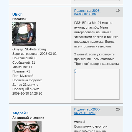
Поделиться
2008-
19
Ulrich
04-03 16:30:06
Новичок
РЛЭ, БП на Ми-24 мне не
нужны, спасибо. Меня
интересовали нашивки с
эмблемами полков и техника
площадок подскока. Вроде,
все что хотел - выяснил.
Откуда:
St.-Petersburg
Зарегистрирован
: 2008-03-02
2 wenzel: если уж говорить
Приглашений:
0
про знания - вам фамилия
Сообщений:
31
"Троянов" наверняка знакома.
Уважение:
+1
0
Позитив:
+1
Пол:
Мужской
Провел на форуме:
21 час 21 минуту
Последний визит:
2009-10-30 14:28:20
Поделиться
2008-
20
Андрей К.
06-24 11:25:42
Активный участник
wenzel
Если кому-то что-то и
понадобиться они на