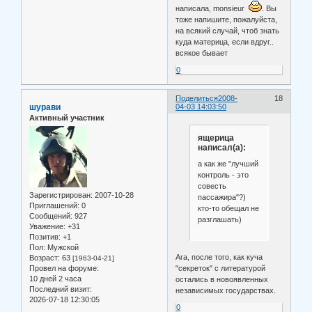
написала, monsieur
. Вы
тоже напишите, пожалуйста,
на всякий случай, чтоб знать
куда материца, если вдруг..
всякое бывает
0
Поделиться
2008-
18
шурави
04-03 14:03:50
Активный участник
ящерица
написал(а):
а как же "лучший
контроль - это
совесть
Зарегистрирован
: 2007-10-28
пассажира"?)
Приглашений:
0
кто-то обещал не
Сообщений:
927
разглашать)
Уважение:
+31
Позитив:
+1
Пол:
Мужской
Ага, после того, как куча
Возраст:
63
[1963-04-21]
Провел на форуме:
"секреток" с литературой
10 дней 2 часа
остались в новоявленных
Последний визит:
независимых государствах.
2026-07-18 12:30:05
0