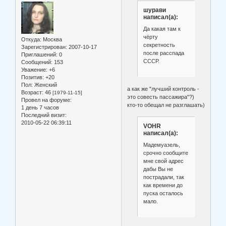
шурави
написал(а):
Да какая там к
чёрту
Откуда:
Москва
секретность
Зарегистрирован
: 2007-10-17
после расспада
Приглашений:
0
СССР.
Сообщений:
153
Уважение:
+6
Позитив:
+20
Пол:
Женский
а как же "лучший контроль -
Возраст:
46
[1979-11-15]
это совесть пассажира"?)
Провел на форуме:
кто-то обещал не разглашать)
1 день 7 часов
Последний визит:
2010-05-22 06:39:11
VOHR
написал(а):
Мадемуазель,
срочно сообщите
мне свой адрес
дабы Вы не
пострадали, так
как времени до
пуска осталось
мало.