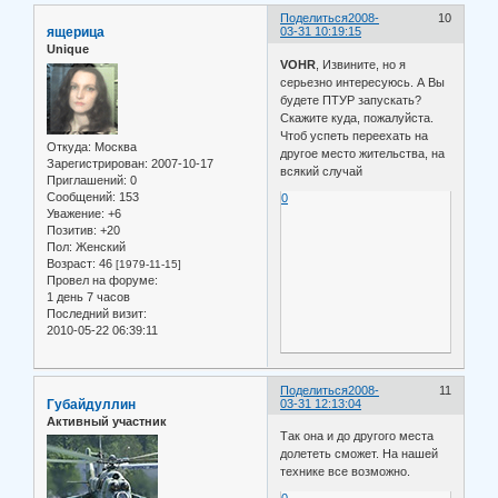
Поделиться
2008-
10
ящерица
03-31 10:19:15
Unique
VOHR
, Извините, но я
серьезно интересуюсь. А Вы
будете ПТУР запускать?
Скажите куда, пожалуйста.
Чтоб успеть переехать на
Откуда:
Москва
другое место жительства, на
Зарегистрирован
: 2007-10-17
всякий случай
Приглашений:
0
Сообщений:
153
0
Уважение:
+6
Позитив:
+20
Пол:
Женский
Возраст:
46
[1979-11-15]
Провел на форуме:
1 день 7 часов
Последний визит:
2010-05-22 06:39:11
Поделиться
2008-
11
Губайдуллин
03-31 12:13:04
Активный участник
Так она и до другого места
долететь сможет. На нашей
технике все возможно.