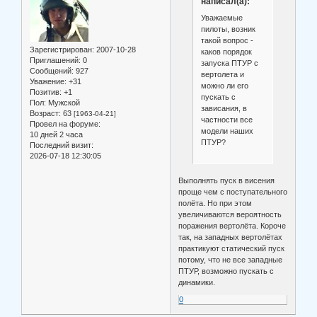
написал(а):
Уважаемые
пилоты, возник
такой вопрос -
Зарегистрирован
: 2007-10-28
каков порядок
Приглашений:
0
запуска ПТУР с
Сообщений:
927
вертолета и
Уважение:
+31
можно ли его
Позитив:
+1
пускать с
Пол:
Мужской
зависания, в
Возраст:
63
[1963-04-21]
частности все
Провел на форуме:
модели наших
10 дней 2 часа
ПТУР?
Последний визит:
2026-07-18 12:30:05
Выполнять пуск в висения
проще чем с поступательного
полёта. Но при этом
увеличиваются вероятность
поражения вертолёта. Короче
так, на западных вертолётах
практикуют статический пуск
потому, что не все западные
ПТУР, возможно пускать с
динамики.
0