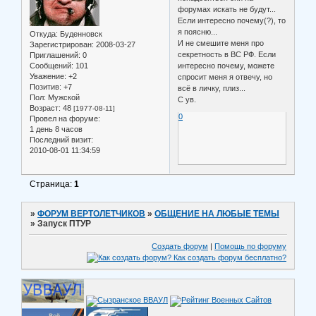
форумах искать не будут...
Если интересно почему(?), то
я поясню...
Откуда:
Буденновск
И не смешите меня про
Зарегистрирован
: 2008-03-27
секретность в ВС РФ. Если
Приглашений:
0
Сообщений:
101
интересно почему, можете
Уважение:
+2
спросит меня я отвечу, но
Позитив:
+7
всё в личку, плиз...
Пол:
Мужской
С ув.
Возраст:
48
[1977-08-11]
0
Провел на форуме:
1 день 8 часов
Последний визит:
2010-08-01 11:34:59
Страница:
1
»
ФОРУМ ВЕРТОЛЕТЧИКОВ
»
ОБЩЕНИЕ НА ЛЮБЫЕ ТЕМЫ
»
Запуск ПТУР
Создать форум
|
Помощь по форуму