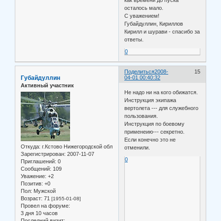
как времени до пуска
осталось мало.
С уважением!
Губайдуллин, Кириллов
Кирилл и шурави - спасибо за
ответы.
0
Поделиться
2008-
15
Губайдуллин
04-01 00:40:32
Активный участник
Не надо ни на кого обижатся.
Инструкция экипажа
вертолета --- для служебного
пользования.
Инструкция по боевому
применеию--- секретно.
Если конечно это не
Откуда:
г.Кстово Нижегородской обл
отменили.
Зарегистрирован
: 2007-11-07
0
Приглашений:
0
Сообщений:
109
Уважение:
+2
Позитив:
+0
Пол:
Мужской
Возраст:
71
[1955-01-08]
Провел на форуме:
3 дня 10 часов
Последний визит: