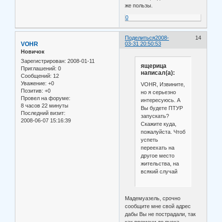
же пользы.
0
Поделиться
2008-
14
VOHR
03-31 20:50:53
Новичок
Зарегистрирован
: 2008-01-11
ящерица
Приглашений:
0
написал(а):
Сообщений:
12
Уважение:
+0
VOHR, Извините,
Позитив:
+0
но я серьезно
Провел на форуме:
интересуюсь. А
8 часов 22 минуты
Вы будете ПТУР
Последний визит:
запускать?
2008-06-07 15:16:39
Скажите куда,
пожалуйста. Чтоб
успеть
переехать на
другое место
жительства, на
всякий случай
Мадемуазель, срочно
сообщите мне свой адрес
дабы Вы не пострадали, так