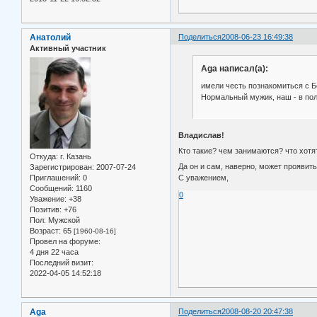
Анатолий
Поделиться
2008-06-23 16:49:38
Активный участник
Aga написал(а):
имели честь познакомиться с Б
Нормальный мужик, наш - в пол
Владислав!
Кто такие? чем занимаются? что хот
Откуда:
г. Казань
Да он и сам, наверно, может проявить
Зарегистрирован
: 2007-07-24
Приглашений:
0
С уважением,
Сообщений:
1160
0
Уважение:
+38
Позитив:
+76
Пол:
Мужской
Возраст:
65
[1960-08-16]
Провел на форуме:
4 дня 22 часа
Последний визит:
2022-04-05 14:52:18
Aga
Поделиться
2008-08-20 20:47:38