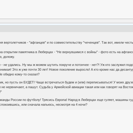
я вертолетчиков - "афганцев" и по совместительству "чеченцев". Так вот, имели честь
а открытии памятника в Люберцах - "Не вернувшимся с войны" - фото есть на афганск
, доложу.
е - не удались. Ну мы ж можем шутить покруче и потончее - нет?! Уж кто заслужил под
нимая! Это ж уже почти 30 лет! Новое поколение выросло! А кто кроме нас да десантур
Не обидно кому-то сказал?
дник, но пусть он БУДЕТ! Чаще встречаться будем и (или) переписываться! У моих дру
и не нервничают, а пашут. Судьба у Армейской авиации такая или как говорят на Восто
!"
манды России по футболу! Трясись Европа! Народ в Люберцах еще гуляет, машины гуд
успокоившись, или сначала напьюсь, несмотря на 4 ночи?