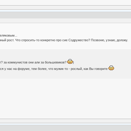
еляковым...
ный рост. Что спросить-то конкретно про сие Содружество? Позвоню, узнаю, доложу.
ят? за коммунистов они али за большевиков?
)
ся у нас на форуме, тем более, что мужик-то - рослый, как Вы говорите