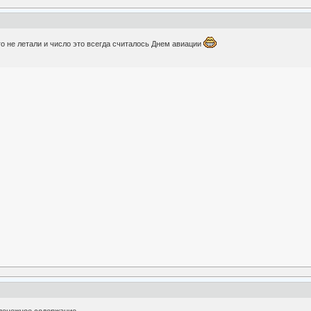
го не летали и число это всегда считалось Днем авиации
денежное содержание...