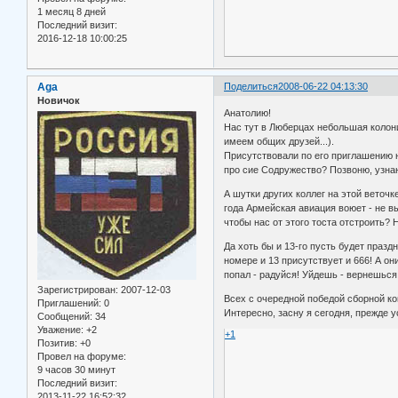
1 месяц 8 дней
Последний визит:
2016-12-18 10:00:25
Aga
Поделиться
2008-06-22 04:13:30
Новичок
Анатолию!
Нас тут в Люберцах небольшая колони
имеем общих друзей...).
Присутствовали по его приглашению н
про сие Содружество? Позвоню, узнаю
А шутки других коллег на этой веточк
года Армейская авиация воюет - не вы
чтобы нас от этого тоста отстроить? 
Да хоть бы и 13-го пусть будет праз
номере и 13 присутствует и 666! А он
попал - радуйся! Уйдешь - вернешься
Зарегистрирован
: 2007-12-03
Всех с очередной победой сборной ко
Приглашений:
0
Интересно, засну я сегодня, прежде 
Сообщений:
34
Уважение:
+2
+1
Позитив:
+0
Провел на форуме:
9 часов 30 минут
Последний визит:
2013-11-22 16:52:32