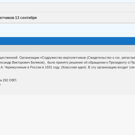
етчиков 13 сентября
твенной Организации «Содружество вертолетчиков (Свидетельство о гос. регистрации
ександр Викторович Беляков), было принято решение об обращении к Президенту и 
 А. Черемухиным в России в 1931 году. (Классная идея). В эту организацию входит эли
а 292 ОВП.
?