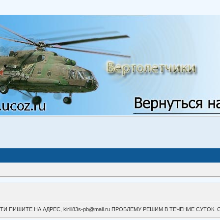
ВОЙТИ ПИШИТЕ НА АДРЕС, kirill83s-pb@mail.ru ПРОБЛЕМУ РЕШИМ В ТЕЧЕНИЕ СУ