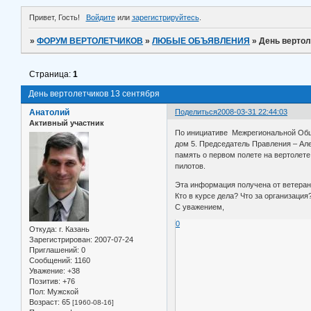
Привет, Гость!
Войдите
или
зарегистрируйтесь
.
»
ФОРУМ ВЕРТОЛЕТЧИКОВ
»
ЛЮБЫЕ ОБЪЯВЛЕНИЯ
»
День вертол
Страница:
1
День вертолетчиков 13 сентября
Анатолий
Поделиться
2008-03-31 22:44:03
Активный участник
По инициативе Межрегиональной Общес
дом 5. Председатель Правления – Ал
память о первом полете на вертолете
пилотов.
Эта информация получена от ветеран
Кто в курсе дела? Что за организация
С уважением,
0
Откуда:
г. Казань
Зарегистрирован
: 2007-07-24
Приглашений:
0
Сообщений:
1160
Уважение:
+38
Позитив:
+76
Пол:
Мужской
Возраст:
65
[1960-08-16]