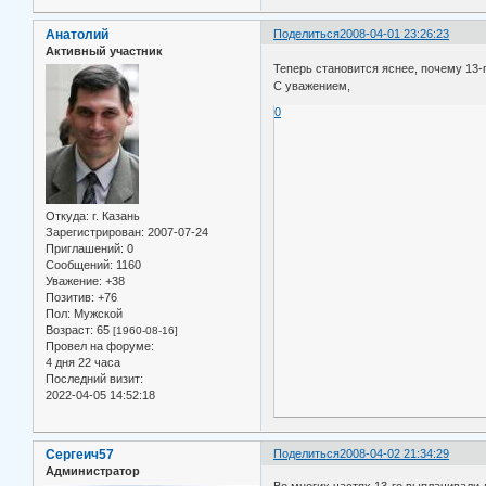
Анатолий
Поделиться
2008-04-01 23:26:23
Активный участник
Теперь становится яснее, почему 13-
С уважением,
0
Откуда:
г. Казань
Зарегистрирован
: 2007-07-24
Приглашений:
0
Сообщений:
1160
Уважение:
+38
Позитив:
+76
Пол:
Мужской
Возраст:
65
[1960-08-16]
Провел на форуме:
4 дня 22 часа
Последний визит:
2022-04-05 14:52:18
Сергеич57
Поделиться
2008-04-02 21:34:29
Администратор
Во многих частях 13-го выплачивали 