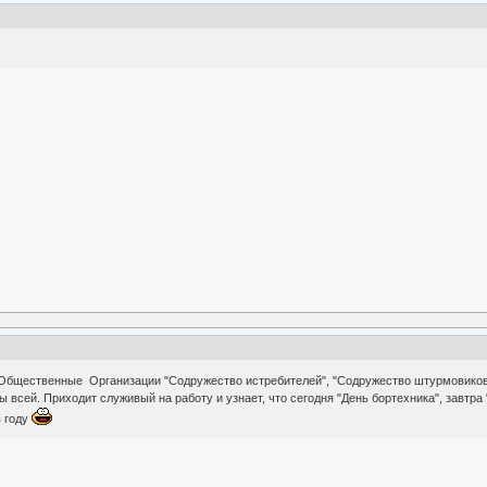
бщественные Организации "Содружество истребителей", "Содружество штурмовиков", "
всей. Приходит служивый на работу и узнает, что сегодня "День бортехника", завтра "Д
в году