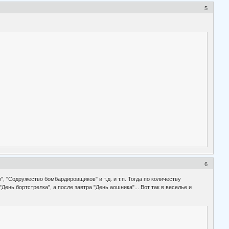
5
6
Содружество бомбардировщиков" и т.д. и т.п. Тогда по количеству
ень бортстрелка", а после завтра "День аошника"... Вот так в веселье и