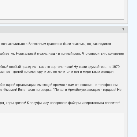
7
 познакомиться с Беляковым (ранее не были знакомы, но, как водится -
ой ветке. Нормальный мужик, наш - в полный рост. Что спросить-то конкретно
обный особый праздник - так это вертолетчики! Ну сами вдумайтесь - с 1979
ы пьет третий по сию пору, и это не лечится и нет в мире таких женщин,
зей в одной организации, имеющей прямое к нам отношение - в телефонном
ке -Кысмет! Есть такая поговорка: "Попал в Армейскую авиацию - гордись! Не
ят, хоры кричат! К полуфиналу наверное и файеры и пиротехника появится!