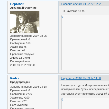
Бортовой
Поделиться
2008-04-02 22:10:32
Активный участник
...в Рауховке 13-го....
0
Зарегистрирован
: 2007-08-05
Приглашений:
0
Сообщений:
166
Уважение:
+6
Позитив:
+0
Провел на форуме:
2 часа 12 минут
Последний визит:
2008-10-11 23:10:50
Redav
Поделиться
2008-05-03 17:14:30
Предупрежден
Надо еще создать Межрегиональные О
Зарегистрирован
: 2008-03-18
праздников мы будем впереди планеты 
Приглашений:
0
застольях будут проходить 300 дней 
Сообщений:
2726
Уважение:
+100
0
Позитив:
+201
Пол:
Мужской
Провел на форуме: