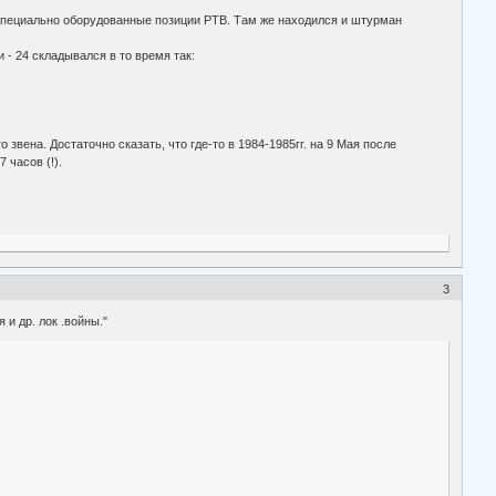
и специально оборудованные позиции РТВ. Там же находился и штурман
- 24 складывался в то время так:
вена. Достаточно сказать, что где-то в 1984-1985гг. на 9 Мая после
 часов (!).
3
и др. лок .войны."