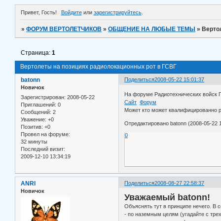
Привет, Гость!
Войдите
или
зарегистрируйтесь
.
»
ФОРУМ ВЕРТОЛЕТЧИКОВ
»
ОБЩЕНИЕ НА ЛЮБЫЕ ТЕМЫ
»
Верто
Страница:
1
Вертолеты на позициях радиолокационных рот в ГСВГ
batonn
Поделиться
2008-05-22 15:01:37
Новичок
На форуме Радиотехнических войск П
Зарегистрирован
: 2008-05-22
Сайт
Форум
Приглашений:
0
Может кто может квалифицированно 
Сообщений:
2
Уважение:
+0
Отредактировано batonn (2008-05-22 1
Позитив:
+0
Провел на форуме:
0
32 минуты
Последний визит:
2009-12-10 13:34:19
ANRI
Поделиться
2008-08-27 22:58:37
Новичок
Уважаемый batonn!
Объяснять тут в принципе нечего. В 
- по наземным целям (угадайте с трех