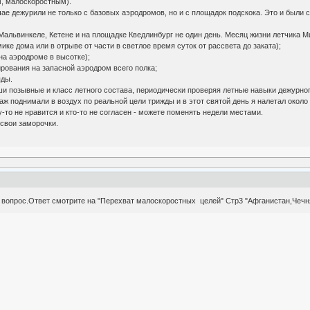
, малоскоростным).
чае дежурили не только с базовых аэродромов, но и с площадок подскока. Это и был
альвинкеле, Кетене и на площадке Кведлинбург не один день. Месяц жизни летчика Ми 
мике дома или в отрыве от части в светлое время суток от рассвета до заката);
 на аэродроме в высотке);
ирования на запасной аэродром всего полка;
яды.
 позывные и класс летного состава, периодически проверяя летные навыки дежурного з
 поднимали в воздух по реальной цели трижды и в этот святой день я налетал около 7
-то не нравится и кто-то не согласен - можете поменять недели местами.
 свои заморочки.
х вопрос.Ответ смотрите на "Перехват малоскоростных целей" Стр3 "Афганистан,Чечня 