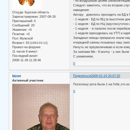
- по воздушным целям (низколетящим
Следует заметить, что во втором слу
наведения.
Откуда:
Курская область
Автору довелось просидеть на БД в М
Зарегистрирован
: 2007-08-26
- 1 неделя - БД по ВЦ (в высотном до
Приглашений:
0
- 1 неделя - БД по НЦ (круглосуточно
Сообщений:
20
- 1 неделя - в палатке после перебаз
Уважение:
+0
- 1 неделя приходилась на УТП и нар
Позитив:
+0
Западные немцы прекрасно знали наши
Пол:
Мужской
очередной смены позывных наш экипаж
Возраст:
63
[1963-03-12]
Провел на форуме:
Ничуть не преувеличиваю и если кому
11 часов 6 минут
За экипажи Ми - 8 молчу - у них были
Последний визит:
С уважением,
2008-11-28 11:28:46
0
bizon
Поделиться
2009-01-24 20:07:25
Активный участник
Поскольку рота была 1-на Гебе,это и
0