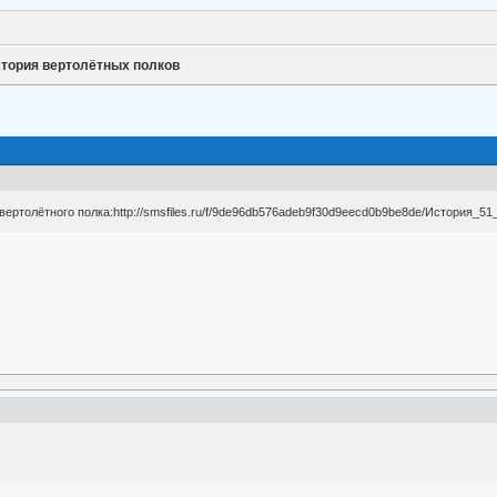
тория вертолётных полков
вертолётного полка:http://smsfiles.ru/f/9de96db576adeb9f30d9eecd0b9be8de/История_5