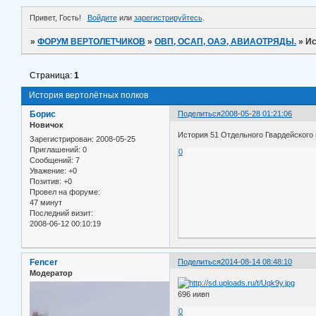
Привет, Гость!
Войдите
или
зарегистрируйтесь
.
»
ФОРУМ ВЕРТОЛЕТЧИКОВ
»
ОВП, ОСАП, ОАЭ, АВИАОТРЯДЫ.
»
Ис
Страница:
1
История вертолётных полков
Борис
Поделиться
2008-05-28 01:21:06
Новичок
История 51 Отдельного Гвардейского 
Зарегистрирован
: 2008-05-25
Приглашений:
0
0
Сообщений:
7
Уважение:
+0
Позитив:
+0
Провел на форуме:
47 минут
Последний визит:
2008-06-12 00:10:19
Fencer
Поделиться
2014-08-14 08:48:10
Модератор
696 иивп
0