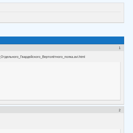
1
1_Отдельного_Гвардейского_Вертолётного_полка.avi.html
2