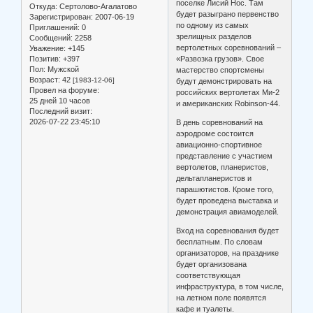
поселке Лисий Нос. Там
Откуда:
Сертолово-Агалатово
будет разыграно первенство
Зарегистрирован
: 2007-06-19
по одному из самых
Приглашений:
0
зрелищных разделов
Сообщений:
2258
вертолетных соревнований –
Уважение:
+145
Позитив:
+397
«Развозка грузов». Свое
Пол:
Мужской
мастерство спортсмены
Возраст:
42
[1983-12-06]
будут демонстрировать на
Провел на форуме:
российских вертолетах Ми-2
25 дней 10 часов
и американских Robinson-44.
Последний визит:
2026-07-22 23:45:10
В день соревнований на
аэродроме состоится
авиационно-спортивное
представление с участием
вертолетов, планеристов,
дельтапланеристов и
парашютистов. Кроме того,
будет проведена выставка и
демонстрация авиамоделей.
Вход на соревнования будет
бесплатным. По словам
организаторов, на празднике
будет организована
соответствующая
инфраструктура, в том числе,
на летном поле появятся
кафе и туалеты.