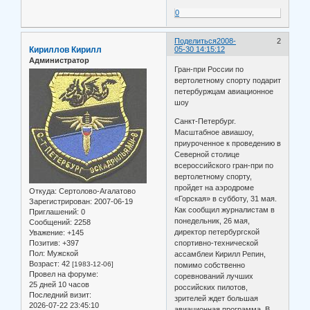
0
Поделиться
2008-
2
Кириллов Кирилл
05-30 14:15:12
Администратор
Гран-при России по
вертолетному спорту подарит
петербуржцам авиационное
шоу
Санкт-Петербург.
Масштабное авиашоу,
приуроченное к проведению в
Северной столице
всероссийского гран-при по
вертолетному спорту,
пройдет на аэродроме
Откуда:
Сертолово-Агалатово
«Горская» в субботу, 31 мая.
Зарегистрирован
: 2007-06-19
Как сообщил журналистам в
Приглашений:
0
понедельник, 26 мая,
Сообщений:
2258
директор петербургской
Уважение:
+145
Позитив:
+397
спортивно-технической
Пол:
Мужской
ассамблеи Кирилл Репин,
Возраст:
42
[1983-12-06]
помимо собственно
Провел на форуме:
соревнований лучших
25 дней 10 часов
российских пилотов,
Последний визит:
зрителей ждет большая
2026-07-22 23:45:10
авиационная программа. В