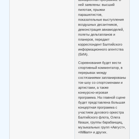
ней заявлены: высший
пилотаж, прыжки
парашютистов,
показательные выступления
воздушных десантников,
демонстрация авиамоделей,
полеты дельтапланов и
планеров, передает
корреспондент Балтийского
информационного агентства
(БИА).
Соревнования будет вести
спортивный комментатор, в
перерывах между
состязаниями запланированы
ток-шоу со спортсменами и
артистами, а также
конкурсно-игровая
программа. На главной сцене
будет представлена большая
концертная программа с
участием духового оркестра
Балтийского флота, Олега
Кваши, группы барабанщиц,
музыкальных групп «Август»,
«William» и других.