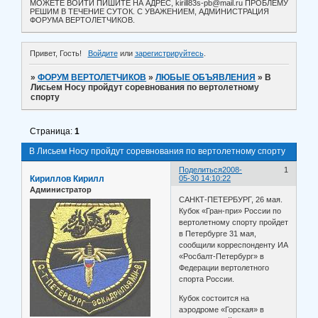
МОЖЕТЕ ВОЙТИ ПИШИТЕ НА АДРЕС, kirill83s-pb@mail.ru ПРОБЛЕМУ
РЕШИМ В ТЕЧЕНИЕ СУТОК. С УВАЖЕНИЕМ, АДМИНИСТРАЦИЯ
ФОРУМА ВЕРТОЛЕТЧИКОВ.
Привет, Гость!
Войдите
или
зарегистрируйтесь
.
»
ФОРУМ ВЕРТОЛЕТЧИКОВ
»
ЛЮБЫЕ ОБЪЯВЛЕНИЯ
»
В
Лисьем Носу пройдут соревнования по вертолетному
спорту
Страница:
1
В Лисьем Носу пройдут соревнования по вертолетному спорту
Поделиться
2008-
1
Кириллов Кирилл
05-30 14:10:22
Администратор
САНКТ-ПЕТЕРБУРГ, 26 мая.
Кубок «Гран-при» России по
вертолетному спорту пройдет
в Петербурге 31 мая,
сообщили корреспонденту ИА
«Росбалт-Петербург» в
Федерации вертолетного
спорта России.
Кубок состоится на
аэродроме «Горская» в