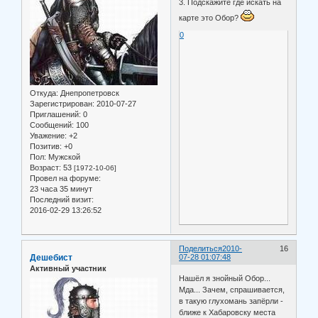
3. Подскажите где искать на
карте это Обор?
0
Откуда:
Днепропетровск
Зарегистрирован
: 2010-07-27
Приглашений:
0
Сообщений:
100
Уважение:
+2
Позитив:
+0
Пол:
Мужской
Возраст:
53
[1972-10-06]
Провел на форуме:
23 часа 35 минут
Последний визит:
2016-02-29 13:26:52
Поделиться
2010-
16
Дешебист
07-28 01:07:48
Активный участник
Нашёл я знойный Обор...
Мда... Зачем, спрашивается,
в такую глухомань запёрли -
ближе к Хабаровску места