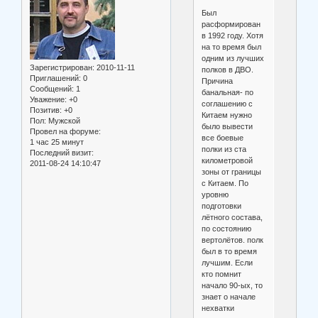
Был
расформирован
в 1992 году. Хотя
на то время был
одним из лучших
Зарегистрирован
: 2010-11-11
полков в ДВО.
Приглашений:
0
Причина
Сообщений:
1
банальная- по
Уважение:
+0
соглашению с
Позитив:
+0
Китаем нужно
Пол:
Мужской
было вывести
Провел на форуме:
все боевые
1 час 25 минут
полки из ста
Последний визит:
километровой
2011-08-24 14:10:47
зоны от границы
с Китаем. По
уровню
подготовки
лётного состава,
по состоянию
вертолётов. полк
был в то время
лучшим. Если
кто помнит
начало 90-ых, то
знает о начале
нехватки