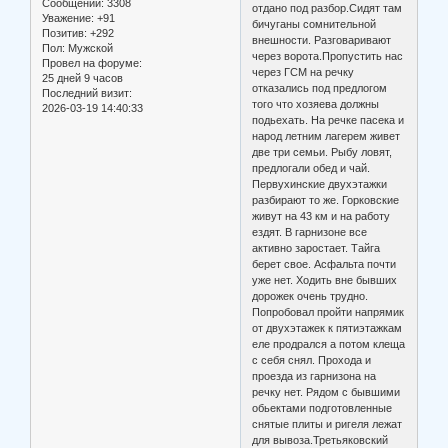
Сообщений:
3308
отдано под разбор.Сидят там
Уважение:
+91
бичуганы сомнительной
Позитив:
+292
внешности. Разговаривают
Пол:
Мужской
через ворота.Пропустить нас
Провел на форуме:
через ГСМ на речку
25 дней 9 часов
отказались под предлогом
Последний визит:
того что хозяева должны
2026-03-19 14:40:33
подьехать. На речке пасека и
народ летним лагерем живет
две три семьи. Рыбу ловят,
предлогали обед и чай.
Первухинские двухэтажки
разбирают то же. Горковские
живут на 43 км и на работу
ездят. В гарнизоне все
активно заростает. Тайга
берет свое. Асфальта почти
уже нет. Ходить вне бывших
дорожек очень трудно.
Попробовал пройти напрямик
от двухэтажек к пятиэтажкам
еле продрался а потом клеща
с себя снял. Прохода и
проезда из гарнизона на
речку нет. Рядом с бывшими
обьектами подготовленные
снятые плиты и ригеля лежат
для вывоза.Третьяковский