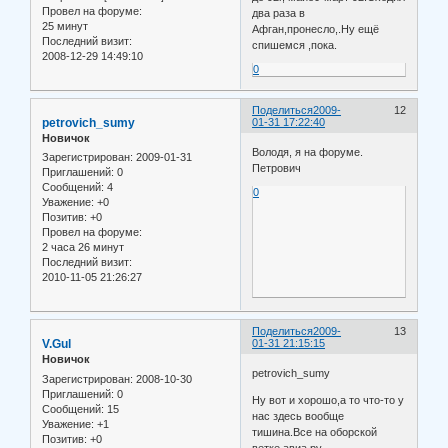
Провел на форуме:
два раза в
25 минут
Афган,пронесло,.Ну ещё
Последний визит:
спишемся ,пока.
2008-12-29 14:49:10
0
Поделиться
2009-
12
petrovich_sumy
01-31 17:22:40
Новичок
Володя, я на форуме.
Зарегистрирован
: 2009-01-31
Петрович
Приглашений:
0
Сообщений:
4
0
Уважение:
+0
Позитив:
+0
Провел на форуме:
2 часа 26 минут
Последний визит:
2010-11-05 21:26:27
Поделиться
2009-
13
V.Gul
01-31 21:15:15
Новичок
petrovich_sumy
Зарегистрирован
: 2008-10-30
Приглашений:
0
Ну вот и хорошо,а то что-то у
Сообщений:
15
нас здесь вообще
Уважение:
+1
тишина.Все на оборской
Позитив:
+0
ветке авиа.ру