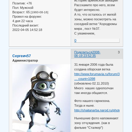
историю армейской авиации!
Позитив:
+76
Расскажите про него, всем
Пол:
Мужской
будет интересно.
Возраст:
65
[1960-08-16]
А то, что осталось от жилой
Провел на форуме:
зоны, можно посмотреть на
4 дня 22 часа
соседней ветке "Аэродромы
Последний визит:
мира , пост №37.
2022-04-05 14:52:18
С уважением,
0
Поделиться
2008-
3
Сергеич57
06-19 23:52:35
Администратор
31 января 2006 года была
создана оборская ветка
http://www.forumavia.ru/forum/3/0/7430
… count=1098
(обновлено 02.11.2010)
Много наших однополчан
там иногда общаются.
Фото нашего гарнизона.
Тогда и ныне.
http://shaitanarba.narod.ru/photoalbum0
Нынешние фото напоминают
зону отчуждения. (как в
фильме "Сталкер")