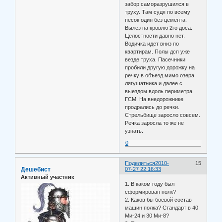
забор саморазрушился в
труху. Там судя по всему
песок один без цемента.
Вылез на кровлю 2го доса.
Целостности давно нет.
Водичка идет вниз по
квартирам. Полы дсп уже
везде труха. Пасечники
пробили другую дорожку на
речку в объезд мимо озера
лягушатника и далее с
выездом вдоль периметра
ГСМ. На внедорожнике
продрались до речки.
Стрельбище заросло совсем.
Речка заросла то же не
узнать.
0
Поделиться
2010-
15
Дешебист
07-27 22:16:33
Активный участник
1. В каком году был
сформирован полк?
2. Каков бы боевой состав
машин полка? Стандарт в 40
Ми-24 и 30 Ми-8?