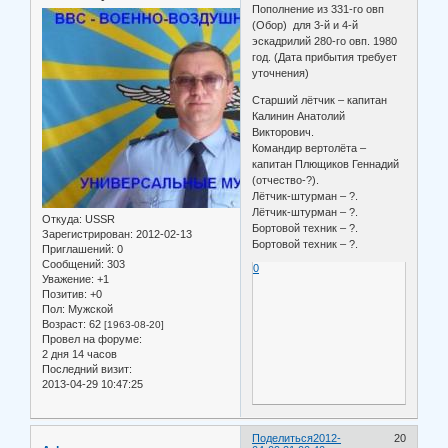
Пополнение из 331-го овп
(Обор) для 3-й и 4-й
эскадрилий 280-го овп. 1980
год. (Дата прибытия требует
уточнения)
Старший лётчик – капитан
Калинин Анатолий
Викторович.
Командир вертолёта –
капитан Плющиков Геннадий
(отчество-?).
Лётчик-штурман – ?.
Лётчик-штурман – ?.
Откуда:
USSR
Бортовой техник – ?.
Зарегистрирован
: 2012-02-13
Бортовой техник – ?.
Приглашений:
0
Сообщений:
303
0
Уважение:
+1
Позитив:
+0
Пол:
Мужской
Возраст:
62
[1963-08-20]
Провел на форуме:
2 дня 14 часов
Последний визит:
2013-04-29 10:47:25
Поделиться
2012-
20