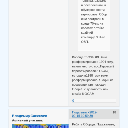
топлива, развале
в обеспечении, в
обустроенности
гарнизонов. Обор
был построен в
конце 70-ых на
болотах в тайге.
крайний
командир 331-го
ОВП.
Вообще то 331ОВП был
расформирован в 1994 году,
на его место с пос.Гаровка-2
перебазировали 8 ОСАЭ,
которая в1998 году тоже
расформирована. Я один из
последних кто покидал
Обор-1, с должности нач.
штаба 8 ОСАЭ.
0
Поделиться
2012-
18
Владимир Савончик
02-15 10:59:39
Активный участник
Ребята Оборцы. Подскажите,