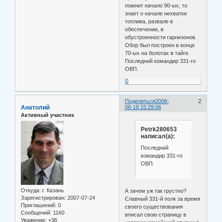
помнит начало 90-ых, то
знает о начале нехватки
топлива, развале в
обеспечении, в
обустроенности гарнизонов.
Обор был построен в конце
70-ых на болотах в тайге.
Последний командир 331-го
ОВП.
0
Поделиться
2008-
2
Анатолий
06-19 15:29:06
Активный участник
Petrk280653
написал(а):
Последний
командир 331-го
ОВП.
Откуда:
г. Казань
А зачем уж так грустно?
Зарегистрирован
: 2007-07-24
Славный 331-й полк за время
Приглашений:
0
своего существования
Сообщений:
1160
вписал свою страницу в
Уважение:
+38