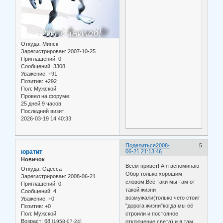
Откуда:
Минск
Зарегистрирован
: 2007-10-25
Приглашений:
0
Сообщений:
3308
Уважение:
+91
Позитив:
+292
Пол:
Мужской
Провел на форуме:
25 дней 9 часов
Последний визит:
2026-03-19 14:40:33
Поделиться
2008-
5
юратит
06-21 21:13:46
Новичок
Всем привет! А я вспоминаю
Откуда:
Одесса
Обор только хорошим
Зарегистрирован
: 2008-06-21
словом.Всё таки мы там от
Приглашений:
0
такой жизни
Сообщений:
4
возмужали(только чего стоит
Уважение:
+0
"дорога жизни"когда мы её
Позитив:
+0
Пол:
Мужской
строили и постояное
Возраст:
68
[1958-07-24]
отключение света) и я там