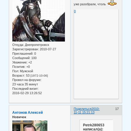
уже разобрали, чтоль
0
Откуда:
Днепропетровск
Зарегистрирован
: 2010-07-27
Приглашений:
0
Сообщений:
100
Уважение:
+2
Позитив:
+0
Пол:
Мужской
Возраст:
53
[1972-10-06]
Провел на форуме:
23 часа 35 минут
Последний визит:
2016-02-29 13:26:52
Поделиться
2010-
17
Антонов Алексей
11-11 15:21:13
Новичок
Petrk280653
написал(а):