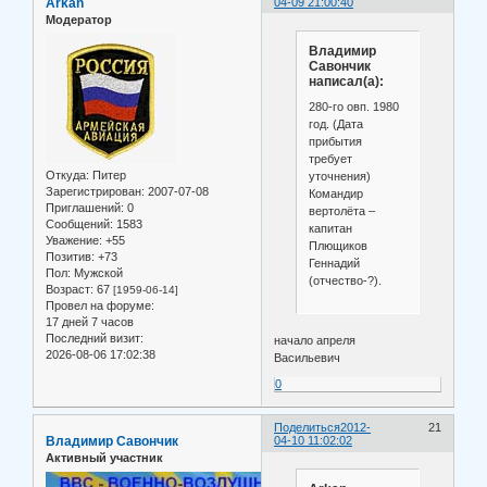
Arkan
04-09 21:00:40
Модератор
Владимир
Савончик
написал(а):
280-го овп. 1980
год. (Дата
прибытия
требует
Откуда:
Питер
уточнения)
Зарегистрирован
: 2007-07-08
Командир
Приглашений:
0
вертолёта –
Сообщений:
1583
капитан
Уважение:
+55
Плющиков
Позитив:
+73
Геннадий
Пол:
Мужской
(отчество-?).
Возраст:
67
[1959-06-14]
Провел на форуме:
17 дней 7 часов
Последний визит:
начало апреля
2026-08-06 17:02:38
Васильевич
0
Поделиться
2012-
21
Владимир Савончик
04-10 11:02:02
Активный участник