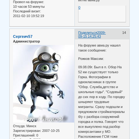
Провел на форуме:
10 часов 53 минуты
0
Последний визит:
2011-02-10 19:52:19
Поделиться
2009-
14
Сергеич57
09-15 14:25:43
Администратор
На форуме авиа.ру нашел
такое сообщение:
Рожков Максим:
09.08.09г. Был в п. Обор На
52 км существует только
Горка. Фотографии в
однокласниках в группе
"Обор. Служба,детство и
школьные годы". "Содовый"
до сих пор в ходу. По городку
шныряют трудовые
мигранты. Сразу подошли и
предложили стройматериалы
б/у с разбора сооружений
городка и полка. Говорят что
Откуда:
Минск
все выкуплено под разбор
Зарегистрирован
: 2007-10-25
комерсантами у МО.
Приглашений:
0
Расположение ГСМ тоже