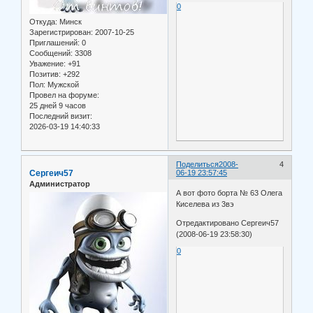
0
Откуда:
Минск
Зарегистрирован
: 2007-10-25
Приглашений:
0
Сообщений:
3308
Уважение:
+91
Позитив:
+292
Пол:
Мужской
Провел на форуме:
25 дней 9 часов
Последний визит:
2026-03-19 14:40:33
Поделиться
2008-
4
Сергеич57
06-19 23:57:45
Администратор
А вот фото борта № 63 Олега
Киселева из 3вэ
Отредактировано Сергеич57
(2008-06-19 23:58:30)
0