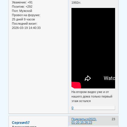
Уважение:
+91
1992гг.
Позитив:
+292
Пол:
Мужской
Провел на форуме:
25 дней 9 часов
Последний визит:
2026-03-19 14:40:33
На втором видео уже и от
нашего дома только первый
этаж остался
0
Поделиться
2023-
23
Сергеич57
01-20 15:26:23