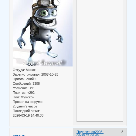
Откуда:
Минск
Зарегистрирован
: 2007-10-25
Приглашений:
0
Сообщений:
3308
Уважение:
+91
Позитив:
+292
Пол:
Мужской
Провел на форуме:
25 дней 9 часов
Последний визит:
2026-03-19 14:40:33
Поделиться
2008-
8
юратит
06-25 21:06:45