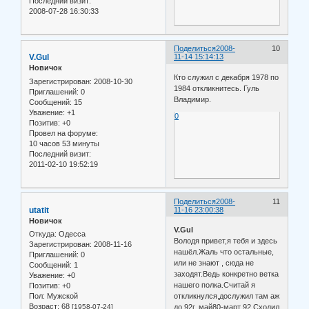
Последний визит:
2008-07-28 16:30:33
Поделиться
2008-
10
V.Gul
11-14 15:14:13
Новичок
Кто служил с декабря 1978 по
Зарегистрирован
: 2008-10-30
1984 откликнитесь. Гуль
Приглашений:
0
Владимир.
Сообщений:
15
Уважение:
+1
0
Позитив:
+0
Провел на форуме:
10 часов 53 минуты
Последний визит:
2011-02-10 19:52:19
Поделиться
2008-
11
utatit
11-16 23:00:38
Новичок
V.Gul
Откуда:
Одесса
Володя привет,я тебя и здесь
Зарегистрирован
: 2008-11-16
нашёл.Жаль что остальные,
Приглашений:
0
или не знают , сюда не
Сообщений:
1
заходят.Ведь конкретно ветка
Уважение:
+0
нашего полка.Считай я
Позитив:
+0
Пол:
Мужской
откликнулся,дослужил там аж
Возраст:
68
[1958-07-24]
до 92г, май80-март 92.Сходил