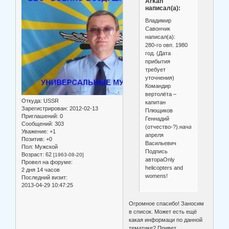
Arkan
написал(а):
Владимир
Савончик
написал(а):
280-го овп. 1980
год. (Дата
прибытия
требует
уточнения)
Командир
вертолёта –
Откуда:
USSR
капитан
Зарегистрирован
: 2012-02-13
Плющиков
Приглашений:
0
Геннадий
Сообщений:
303
(отчество-?).начало
Уважение:
+1
апреля
Позитив:
+0
Васильевич
Пол:
Мужской
Подпись
Возраст:
62
[1963-08-20]
автораOnly
Провел на форуме:
helicopters and
2 дня 14 часов
womens!
Последний визит:
2013-04-29 10:47:25
Огромное спасибо! Заносим
в список. Может есть ещё
какая информаци по данной
тематике? Привет