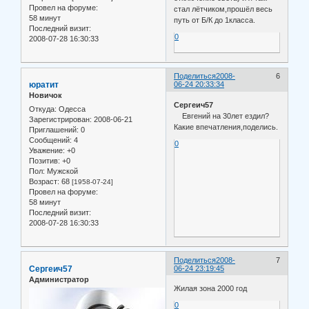
Провел на форуме:
стал лётчиком,прошёл весь
58 минут
путь от Б/К до 1класса.
Последний визит:
0
2008-07-28 16:30:33
Поделиться
2008-
6
юратит
06-24 20:33:34
Новичок
Сергеич57
Откуда:
Одесса
Евгений на 30лет ездил?
Зарегистрирован
: 2008-06-21
Какие впечатления,поделись.
Приглашений:
0
Сообщений:
4
0
Уважение:
+0
Позитив:
+0
Пол:
Мужской
Возраст:
68
[1958-07-24]
Провел на форуме:
58 минут
Последний визит:
2008-07-28 16:30:33
Поделиться
2008-
7
Сергеич57
06-24 23:19:45
Администратор
Жилая зона 2000 год
0