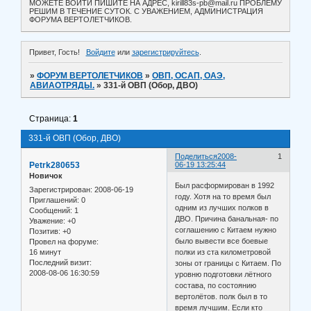
МОЖЕТЕ ВОЙТИ ПИШИТЕ НА АДРЕС, kirill83s-pb@mail.ru ПРОБЛЕМУ
РЕШИМ В ТЕЧЕНИЕ СУТОК. С УВАЖЕНИЕМ, АДМИНИСТРАЦИЯ
ФОРУМА ВЕРТОЛЕТЧИКОВ.
Привет, Гость!
Войдите
или
зарегистрируйтесь
.
»
ФОРУМ ВЕРТОЛЕТЧИКОВ
»
ОВП, ОСАП, ОАЭ,
АВИАОТРЯДЫ.
»
331-й ОВП (Обор, ДВО)
Страница:
1
331-й ОВП (Обор, ДВО)
Поделиться
2008-
1
Petrk280653
06-19 13:25:44
Новичок
Был расформирован в 1992
Зарегистрирован
: 2008-06-19
году. Хотя на то время был
Приглашений:
0
одним из лучших полков в
Сообщений:
1
ДВО. Причина банальная- по
Уважение:
+0
соглашению с Китаем нужно
Позитив:
+0
было вывести все боевые
Провел на форуме:
16 минут
полки из ста километровой
Последний визит:
зоны от границы с Китаем. По
2008-08-06 16:30:59
уровню подготовки лётного
состава, по состоянию
вертолётов. полк был в то
время лучшим. Если кто