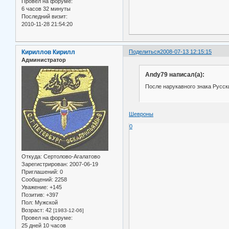
Провел на форуме:
6 часов 32 минуты
Последний визит:
2010-11-28 21:54:20
Кириллов Кирилл
Поделиться
2008-07-13 12:15:15
Администратор
Andy79 написал(а):
После нарукавного знака Русск
Шевроны
0
Откуда:
Сертолово-Агалатово
Зарегистрирован
: 2007-06-19
Приглашений:
0
Сообщений:
2258
Уважение:
+145
Позитив:
+397
Пол:
Мужской
Возраст:
42
[1983-12-06]
Провел на форуме:
25 дней 10 часов