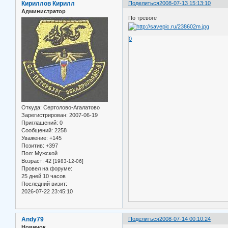
Кириллов Кирилл
Поделиться
2008-07-13 15:13:10
Администратор
По тревоге
0
Откуда:
Сертолово-Агалатово
Зарегистрирован
: 2007-06-19
Приглашений:
0
Сообщений:
2258
Уважение:
+145
Позитив:
+397
Пол:
Мужской
Возраст:
42
[1983-12-06]
Провел на форуме:
25 дней 10 часов
Последний визит:
2026-07-22 23:45:10
Andy79
Поделиться
2008-07-14 00:10:24
Новичок