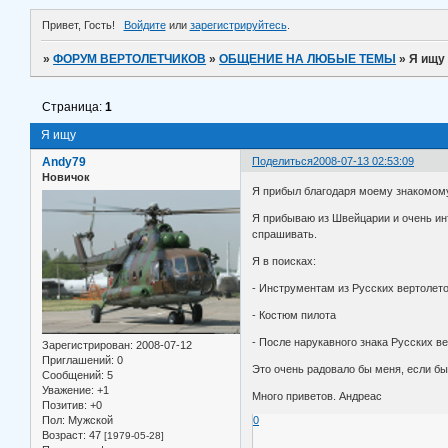
Привет, Гость!
Войдите
или
зарегистрируйтесь
.
»
ФОРУМ ВЕРТОЛЕТЧИКОВ
»
ОБЩЕНИЕ НА ЛЮБЫЕ ТЕМЫ
»
Я ищу
Страница:
1
Я ищу
Andy79
Поделиться
2008-07-13 02:53:09
Новичок
Я прибыл благодаря моему знакомому
Я прибываю из Швейцарии и очень инт
спрашивать.
Я в поисках:
- Инструментам из Русских вертолет
- Костюм пилота
- После нарукавного знака Русских в
Зарегистрирован
: 2008-07-12
Приглашений:
0
Это очень радовало бы меня, если бы
Сообщений:
5
Уважение:
+1
Много приветов. Андреас
Позитив:
+0
Пол:
Мужской
0
Возраст:
47
[1979-05-28]