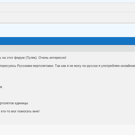
 на этот форум (Туляк). Очень интересно!
ересуюсь Русскими вертолетами. Так как я не могу по-русски я употребляю онлайнов
ов
ертолетов единицы
 кто-то мог помогать мне!