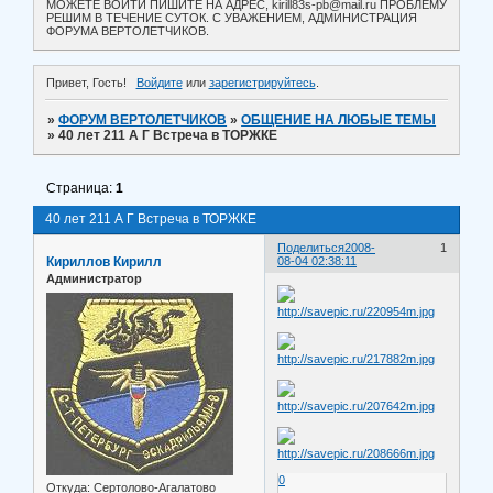
МОЖЕТЕ ВОЙТИ ПИШИТЕ НА АДРЕС, kirill83s-pb@mail.ru ПРОБЛЕМУ
РЕШИМ В ТЕЧЕНИЕ СУТОК. С УВАЖЕНИЕМ, АДМИНИСТРАЦИЯ
ФОРУМА ВЕРТОЛЕТЧИКОВ.
Привет, Гость!
Войдите
или
зарегистрируйтесь
.
»
ФОРУМ ВЕРТОЛЕТЧИКОВ
»
ОБЩЕНИЕ НА ЛЮБЫЕ ТЕМЫ
»
40 лет 211 А Г Встреча в ТОРЖКЕ
Страница:
1
40 лет 211 А Г Встреча в ТОРЖКЕ
Поделиться
2008-
1
Кириллов Кирилл
08-04 02:38:11
Администратор
0
Откуда:
Сертолово-Агалатово