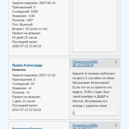
Зарегистрирован
: 2007-06-19
Приглашений:
0
Сообщений:
2258
Уважение:
+145
Позитив:
+397
Пол:
Мужской
Возраст:
42
[1983-12-06]
Провел на форуме:
25 дней 10 часов
Последний визит:
2026-07-22 23:45:10
Поделиться
2008-
2
Львов Александр
08-14 23:09:24
Новичок
Кирилл! А генерал-лейтенант
Зарегистрирован
: 2007-12-15
на фото 3 случайно не Иван
Приглашений:
0
Васильевич Колесников?
Сообщений:
24
Если это он,то приятно его
Уважение:
+0
видеть. В 80-х годах был
Позитив:
+0
такой комбриг в ДШБР в
Провел на форуме:
1 день 11 часов
Могоче. Вспоминаю его
Последний визит:
всегда с удовольствем.
2012-07-13 22:15:22
0
Поделиться
2008-
3
Кириллов Кирилл
08-15 08:53:17