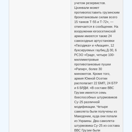
учетом резервистов.
Цхинвали может
противопоставить грузинским
бронетанковым силам всего
15 танков Т-55 и Т-72», —
отмечается в сообщении. На
вооружении югоосетинской
армии имеются также 24
самоходные артустановки
«Гвоздика» и «Акация», 12
буксируемых гаубиц Д-30, 6
РСЗО «Град», четыре 100-
миллиметровые
противотанковые пушки
«Рапир», более 30
минометов. Кроме того,
армия Южной Осетии
располагает 22 БМП, 24 БТР
и 6 БРДМ. «В составе ВВС
Грузии имеется семь
боеспособных штурмовиков
Су-25 различной
модификации. Четыре
самолета были получены из
Македонии, куда они попали
из Украины. Два самолета-
штурмовика Су-25 из состава
ВВС Грузии были