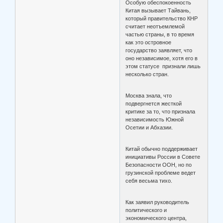
Особую обеспокоенность
Китая вызывает Тайвань,
который правительство КНР
считает неотъемлемой
частью страны, в то время
как это островное
государство заявляет, что
оно независимое, хотя его в
этом статусе признали лишь
несколько стран.
Москва знала, что
подвергнется жесткой
критике за то, что признала
независимость Южной
Осетии и Абхазии.
Китай обычно поддерживает
инициативы России в Совете
Безопасности ООН, но по
грузинской проблеме ведет
себя весьма тихо.
Как заявил руководитель
политического и
экономического центра,