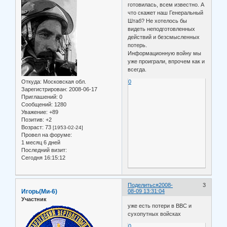
готовилась, всем известно. А
что скажет наш Генеральный
Штаб? Не хотелось бы
видеть неподготовленных
действий и безсмысленных
потерь.
Информационную войну мы
уже проиграли, впрочем как и
всегда.
Откуда:
Московская обл.
0
Зарегистрирован
: 2008-06-17
Приглашений:
0
Сообщений:
1280
Уважение:
+89
Позитив:
+2
Возраст:
73
[1953-02-24]
Провел на форуме:
1 месяц 6 дней
Последний визит:
Сегодня 16:15:12
Поделиться
2008-
3
Игорь(Ми-6)
08-09 13:31:04
Участник
уже есть потери в ВВС и
сухопутных войсках
0