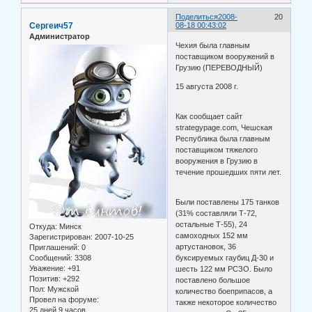
Поделиться
2008-
20
Сергеич57
08-18 00:43:02
Администратор
Чехия была главным
поставщиком вооружений в
Грузию (ПЕРЕВОДНЫЙ)
15 августа 2008 г.
Как сообщает сайт
strategypage.com, Чешская
Республика была главным
поставщиком тяжелого
вооружения в Грузию в
течение прошедших пяти лет.
Были поставлены 175 танков
(31% составляли Т-72,
остальные Т-55), 24
Откуда:
Минск
самоходных 152 мм
Зарегистрирован
: 2007-10-25
артустановок, 36
Приглашений:
0
Сообщений:
3308
буксируемых гаубиц Д-30 и
Уважение:
+91
шесть 122 мм РСЗО. Было
Позитив:
+292
поставлено большое
Пол:
Мужской
количество боеприпасов, а
Провел на форуме:
также некоторое количество
25 дней 9 часов