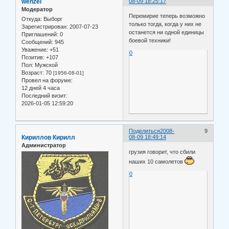
wenzel
08-09 18:25:17
Модератор
Перемирие теперь возможно
Откуда:
Выборг
только тогда, когда у них не
Зарегистрирован
: 2007-07-23
останется ни одной единицы
Приглашений:
0
боевой техники!
Сообщений:
945
Уважение:
+51
0
Позитив:
+107
Пол:
Мужской
Возраст:
70
[1956-08-01]
Провел на форуме:
12 дней 4 часа
Последний визит:
2026-01-05 12:59:20
Поделиться
2008-
9
Кириллов Кирилл
08-09 18:49:14
Администратор
грузия говорит, что сбили
наших 10 самолетов
0