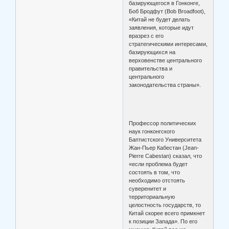
базирующегося в Гонконге,
Боб Бродфут (Bob Broadfoot),
«Китай не будет делать
заявления, которые идут
вразрез с его
стратегическими интересами,
базирующихся на
верховенстве центрального
правительства и
центрального
законодательства страны».
Профессор политических
наук гонконгского
Баптистского Университета
Жан-Пьер Кабестан (Jean-
Pierre Cabestan) сказал, что
«если проблема будет
состоять в том, что
необходимо отстоять
суверенитет и
территориальную
целостность государств, то
Китай скорее всего примкнет
к позиции Запада». По его