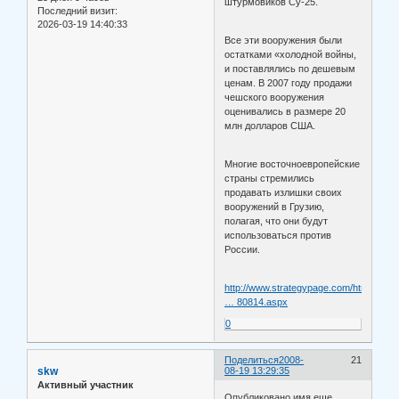
штурмовиков Су-25.
Последний визит:
2026-03-19 14:40:33
Все эти вооружения были
остатками «холодной войны,
и поставлялись по дешевым
ценам. В 2007 году продажи
чешского вооружения
оценивались в размере 20
млн долларов США.
Многие восточноевропейские
страны стремились
продавать излишки своих
вооружений в Грузию,
полагая, что они будут
использоваться против
России.
http://www.strategypage.com/htmw/htpr
… 80814.aspx
0
Поделиться
2008-
21
skw
08-19 13:29:35
Активный участник
Опубликовано имя еще