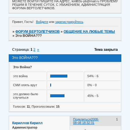
МОЖЕТЕ ВОЙТИ ПИШИТЕ НА АДРЕС, kirill83s-pb@mail.ru ПРОБЛЕМУ
РЕШИМ В ТЕЧЕНИЕ СУТОК. С УВАЖЕНИЕМ, АДМИНИСТРАЦИЯ
ФОРУМА ВЕРТОЛЕТЧИКОВ.
Привет, Гость!
Войдите
или
зарегистрируйтесь
.
»
ФОРУМ ВЕРТОЛЕТЧИКОВ
»
ОБЩЕНИЕ НА ЛЮБЫЕ ТЕМЫ
»
Это ВОЙНА???
Страница:
1
2
»
Тема закрыта
Это ВОЙНА???
Это Война?
это война
54% - 6
СМИ опять врут
0% - 0
это должно было
45% - 5
случиться
Голосов:
11
;
Проголосовали:
15
Поделиться
2008-
1
Кириллов Кирилл
08-08 18:32:31
Администратор