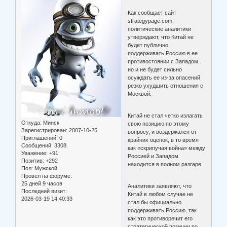
Как сообщает сайт
strategypage.com,
политические аналитики
утверждают, что Китай не
будет публично
поддерживать Россию в ее
противостоянии с Западом,
но и не будет сильно
осуждать ее из-за опасений
резко ухудшить отношения с
Москвой.
Китай не стал четко излагать
Откуда:
Минск
свою позицию по этому
Зарегистрирован
: 2007-10-25
вопросу, и воздержался от
Приглашений:
0
крайних оценок, в то время
Сообщений:
3308
как «скрипучая война» между
Уважение:
+91
Россией и Западом
Позитив:
+292
находится в полном разгаре.
Пол:
Мужской
Провел на форуме:
25 дней 9 часов
Аналитики заявляют, что
Последний визит:
Китай в любом случае не
2026-03-19 14:40:33
стал бы официально
поддерживать Россию, так
как это противоречит его
стратегической позиции по