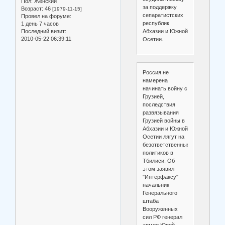
Пол:
Женский
за поддержку
Возраст:
46
[1979-11-15]
сепаратистских
Провел на форуме:
республик
1 день 7 часов
Последний визит:
Абхазии и Южной
2010-05-22 06:39:11
Осетии.
Россия не
намерена
начинать войну с
Грузией,
последствия
развязывания
Грузией войны в
Абхазии и Южной
Осетии лягут на
безответственных
политиков в
Тбилиси. Об
этом заявил
"Интерфаксу"
начальник
Генерального
штаба
Вооруженных
сил РФ генерал