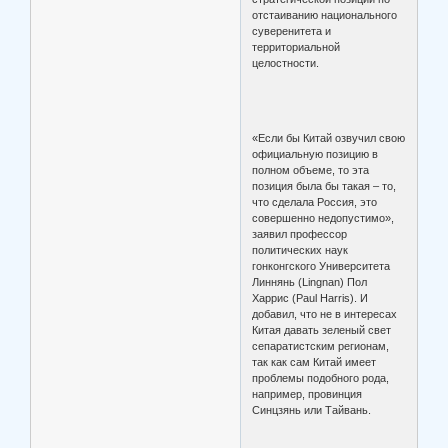
отстаиванию национального
суверенитета и
территориальной
целостности.
«Если бы Китай озвучил свою
официальную позицию в
полном объеме, то эта
позиция была бы такая – то,
что сделала Россия, это
совершенно недопустимо»,
заявил профессор
политических наук
гонконгского Университета
Линнянь (Lingnan) Пол
Харрис (Paul Harris). И
добавил, что не в интересах
Китая давать зеленый свет
сепаратистским регионам,
так как сам Китай имеет
проблемы подобного рода,
например, провинция
Синцзянь или Тайвань.