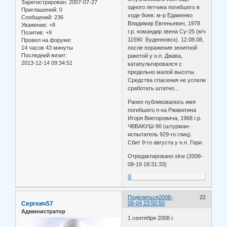
Зарегистрирован
: 2007-07-27
одного летчика погибшего в
Приглашений:
0
ходе боев: м-р Едаменко
Сообщений:
236
Владимир Евгеньевич, 1978
Уважение:
+8
г.р. командир звена Су-25 (в/ч
Позитив:
+9
11590 Буденновск). 12.08.08,
Провел на форуме:
14 часов 43 минуты
после поражения зенитной
Последний визит:
ракетой у н.п. Джава,
2013-12-14 09:34:51
катапультировался с
предельно малой высоты.
Средства спасения не успели
сработать штатно...
Ранее публиковалось имя
погибшего п-ка Ржавитина
Игоря Викторовича, 1968 г.р.
ЧВВАКУШ-90 (штурман-
испытатель 929-го глиц).
Сбит 9-го августа у н.п. Гори.
Отредактировано skw (2008-
08-19 18:31:33)
0
Поделиться
2008-
22
Сергеич57
09-04 23:50:50
Администратор
1 сентября 2008 г.