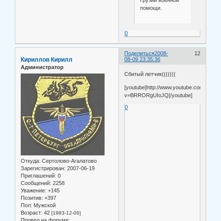
помощи.
0
Поделиться
2008-
12
Кириллов Кирилл
08-09 23:35:36
Администратор
Сбитый летчик(((((((
[youtube]http://www.youtube.com/watch
v=BRRORgUIoJQ[/youtube]
0
Откуда:
Сертолово-Агалатово
Зарегистрирован
: 2007-06-19
Приглашений:
0
Сообщений:
2258
Уважение:
+145
Позитив:
+397
Пол:
Мужской
Возраст:
42
[1983-12-06]
Провел на форуме: