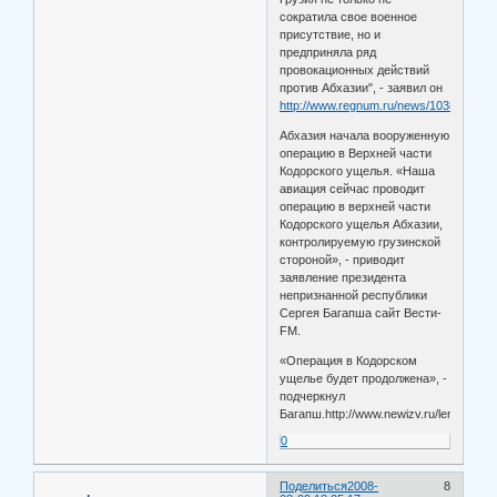
сократила свое военное
присутствие, но и
предприняла ряд
провокационных действий
против Абхазии", - заявил он
http://www.regnum.ru/news/1038812.htm
Абхазия начала вооруженную
операцию в Верхней части
Кодорского ущелья. «Наша
авиация сейчас проводит
операцию в верхней части
Кодорского ущелья Абхазии,
контролируемую грузинской
стороной», - приводит
заявление президента
непризнанной республики
Сергея Багапша сайт Вести-
FM.
«Операция в Кодорском
ущелье будет продолжена», -
подчеркнул
Багапш.http://www.newizv.ru/lenta/9564
0
Поделиться
2008-
8