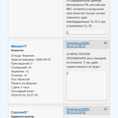
По официальным данным
Минобороны РФ, российские
ВВС потеряли в воздушном
пространстве Грузии четыре
самолета: один
бомбардировщик Ту-22 и три
штурмовика Су-25.
0
Поделиться
2008-
18
Михаил77
08-14 17:55:17
Новичок
(ОЧЕНЬ ПЛОХИЕ
Откуда:
Воронеж
ОБЗЫВАНИЯ) весь праздник
Зарегистрирован
: 2008-08-03
испоганили. У нас даже
Приглашений:
0
торжественного не будет.
Сообщений:
42
Уважение:
+2
0
Позитив:
+0
Пол:
Мужской
Провел на форуме:
1 день 2 часа
Последний визит:
2019-02-01 10:27:33
Поделиться
2008-
19
Сергеич57
08-14 21:49:32
Администратор