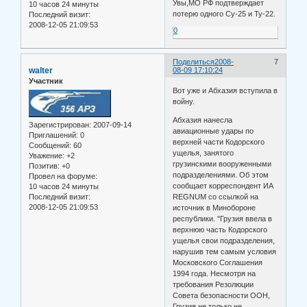
Увы,МО РФ подтверждает
10 часов 24 минуты
потерю одного Су-25 и Ту-22.
Последний визит:
2008-12-05 21:09:53
0
Поделиться
2008-
7
walter
08-09 17:10:24
Участник
Вот уже и Абхазия вступила в
войну.
Абхазия нанесла
Зарегистрирован
: 2007-09-14
авиационные удары по
Приглашений:
0
верхней части Кодорского
Сообщений:
60
ущелья, занятого
Уважение:
+2
грузинскими вооруженными
Позитив:
+0
подразделениями. Об этом
Провел на форуме:
сообщает корреспондент ИА
10 часов 24 минуты
Последний визит:
REGNUM со ссылкой на
2008-12-05 21:09:53
источник в Минобороне
республики. "Грузия ввела в
верхнюю часть Кодорского
ущелья свои подразделения,
нарушив тем самым условия
Московского Соглашения
1994 года. Несмотря на
требования Резолюции
Совета безопасности ООН,
Грузия не только не