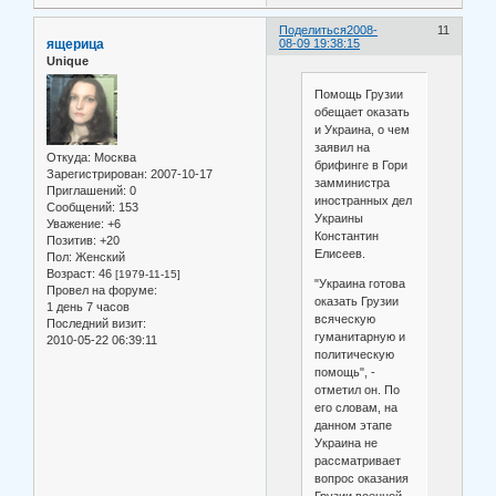
Поделиться
2008-
11
ящерица
08-09 19:38:15
Unique
Помощь Грузии
обещает оказать
и Украина, о чем
заявил на
Откуда:
Москва
брифинге в Гори
Зарегистрирован
: 2007-10-17
замминистра
Приглашений:
0
иностранных дел
Сообщений:
153
Украины
Уважение:
+6
Константин
Позитив:
+20
Елисеев.
Пол:
Женский
Возраст:
46
[1979-11-15]
"Украина готова
Провел на форуме:
оказать Грузии
1 день 7 часов
всяческую
Последний визит:
гуманитарную и
2010-05-22 06:39:11
политическую
помощь", -
отметил он. По
его словам, на
данном этапе
Украина не
рассматривает
вопрос оказания
Грузии военной