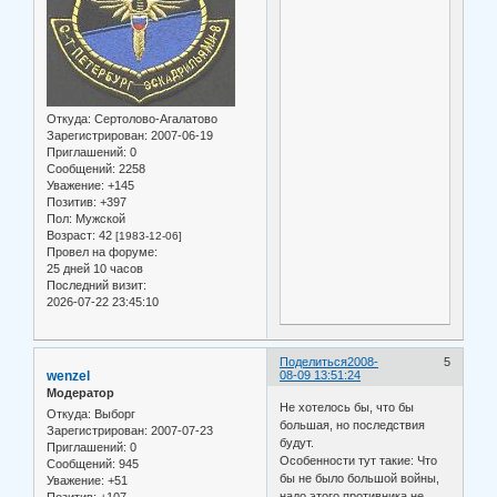
Откуда:
Сертолово-Агалатово
Зарегистрирован
: 2007-06-19
Приглашений:
0
Сообщений:
2258
Уважение:
+145
Позитив:
+397
Пол:
Мужской
Возраст:
42
[1983-12-06]
Провел на форуме:
25 дней 10 часов
Последний визит:
2026-07-22 23:45:10
Поделиться
2008-
5
wenzel
08-09 13:51:24
Модератор
Не хотелось бы, что бы
Откуда:
Выборг
большая, но последствия
Зарегистрирован
: 2007-07-23
будут.
Приглашений:
0
Особенности тут такие: Что
Сообщений:
945
бы не было большой войны,
Уважение:
+51
надо этого противника не
Позитив:
+107