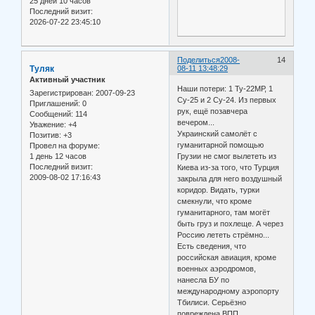
25 дней 10 часов
Последний визит:
2026-07-22 23:45:10
Поделиться
2008-
14
Туляк
08-11 13:48:29
Активный участник
Наши потери: 1 Ту-22МР, 1
Зарегистрирован
: 2007-09-23
Су-25 и 2 Су-24. Из первых
Приглашений:
0
рук, ещё позавчера
Сообщений:
114
вечером...
Уважение:
+4
Украинский самолёт с
Позитив:
+3
гуманитарной помощью
Провел на форуме:
1 день 12 часов
Грузии не смог вылететь из
Последний визит:
Киева из-за того, что Турция
2009-08-02 17:16:43
закрыла для него воздушный
коридор. Видать, турки
смекнули, что кроме
гуманитарного, там могёт
быть груз и похлеще. А через
Россию лететь стрёмно...
Есть сведения, что
российская авиация, кроме
военных аэродромов,
нанесла БУ по
международному аэропорту
Тбилиси. Серьёзно
повреждена ВПП.