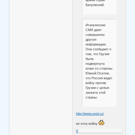
армии Юрий
Балуевский.
Итальянские
СМИ дают
совершенно
другую
информацию.
Они сообщают о
том, что Грузия
была
подвергнута
атаке со стороны
Южной Осетии,
что Россия ведет
войну против
Грузии с целью
захвата этой
страны.
http://www.vesti.ru/
не хочу войну
0