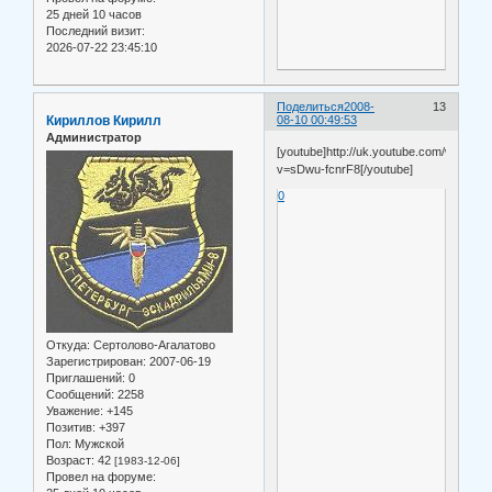
25 дней 10 часов
Последний визит:
2026-07-22 23:45:10
Поделиться
2008-
13
Кириллов Кирилл
08-10 00:49:53
Администратор
[youtube]http://uk.youtube.com/watch?
v=sDwu-fcnrF8[/youtube]
0
Откуда:
Сертолово-Агалатово
Зарегистрирован
: 2007-06-19
Приглашений:
0
Сообщений:
2258
Уважение:
+145
Позитив:
+397
Пол:
Мужской
Возраст:
42
[1983-12-06]
Провел на форуме: