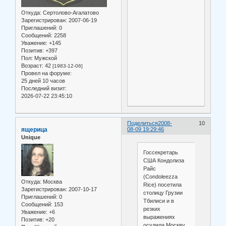
Откуда:
Сертолово-Агалатово
Зарегистрирован
: 2007-06-19
Приглашений:
0
Сообщений:
2258
Уважение:
+145
Позитив:
+397
Пол:
Мужской
Возраст:
42
[1983-12-06]
Провел на форуме:
25 дней 10 часов
Последний визит:
2026-07-22 23:45:10
Поделиться
2008-
10
ящерица
08-09 19:29:46
Unique
Госсекретарь
США Кондолиза
Райс
(Condoleezza
Откуда:
Москва
Rice) посетила
Зарегистрирован
: 2007-10-17
столицу Грузии
Приглашений:
0
Тбилиси и в
Сообщений:
153
резких
Уважение:
+6
выражениях
Позитив:
+20
осудила Москву