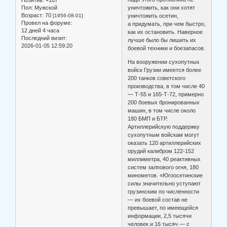
Пол:
Мужской
уничтожить, как они хотят
Возраст:
70
[1956-08-01]
уничтожить осетин,
Провел на форуме:
а придумать, при чем быстро,
12 дней 4 часа
как их остановить. Наверное
Последний визит:
лучше было бы лишить их
2026-01-05 12:59:20
боевой техники и боезапасов.
На вооружении сухопутных
войск Грузии имеется более
200 танков советского
производства, в том числе 40
— Т-55 и 165-Т-72, примерно
200 боевых бронированных
машин, в том числе около
180 БМП и БТР.
Артиллерийскую поддержку
сухопутным войскам могут
оказать 120 артиллерийских
орудий калибром 122-152
миллиметра, 40 реактивных
систем залпового огня, 180
минометов. «Югоосетинские
силы значительно уступают
грузинским по численности
— их боевой состав не
превышает, по имеющейся
информации, 2,5 тысячи
человек и 16 тысяч — с