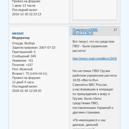
Провел на форуме:
1 день 13 часов
Последний визит:
2016-12-30 22:23:13
Поделиться
2008-
17
wenzel
08-13 17:36:37
Модератор
Вот пишут, что на средствах
Откуда:
Выборг
ПВО - были украинские
Зарегистрирован
: 2007-07-23
расчеты!
Приглашений:
0
Сообщений:
945
http://news.mail.ru/politics/1943474/
Уважение:
+51
Позитив:
+107
Пол:
Мужской
На системах ПВО Грузии
Возраст:
70
[1956-08-01]
работали украинские расчеты
Провел на форуме:
16:55 «Вести.Ru»
12 дней 4 часа
Самолеты ВВС России,
Последний визит:
участвовавшие в операции
2026-01-05 12:59:20
по принуждению к миру в
Грузии, были сбиты
средствами ПВО,
поставленными Украиной и
другими странами.
«По имеющимся у нас
данным, дальний