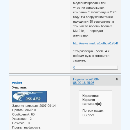
модернизированы при
участии израильских
компаний “Элбит” еще в 2001
году. На вооружении также
находятся 30 вертолетов, в
том числе восемь боевых
Ми-24», — передает
агентство.
http://news.mail.ru/politics/1934637
Это разведка - боем. А к
войнам нужно готовится
заранее.
0
Поделиться
2008-
6
walter
08-09 16:45:03
Участник
Кириллов
Кирилл
написал(а):
Зарегистрирован
: 2007-09-14
Приглашений:
0
Потери наших
Сообщений:
60
ВВС???
Уважение:
+2
Позитив:
+0
Провел на форуме: