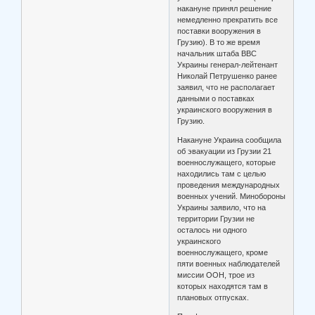
накануне принял решение
немедленно прекратить все
поставки вооружения в
Грузию). В то же время
начальник штаба ВВС
Украины генерал-лейтенант
Николай Петрушенко ранее
заявил, что не располагает
данными о поставках
украинского вооружения в
Грузию.
Накануне Украина сообщила
об эвакуации из Грузии 21
военнослужащего, которые
находились там с целью
проведения международных
военных учений. Минобороны
Украины заявило, что на
территории Грузии не
осталось ни одного
украинского
военнослужащего, кроме
пяти военных наблюдателей
миссии ООН, трое из
которых находятся там в
плановых отпусках.