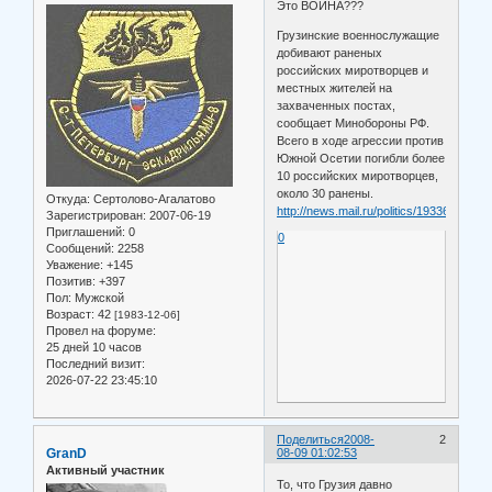
Это ВОЙНА???
Грузинские военнослужащие
добивают раненых
российских миротворцев и
местных жителей на
захваченных постах,
сообщает Минобороны РФ.
Всего в ходе агрессии против
Южной Осетии погибли более
10 российских миротворцев,
около 30 ранены.
Откуда:
Сертолово-Агалатово
http://news.mail.ru/politics/1933658
Зарегистрирован
: 2007-06-19
Приглашений:
0
0
Сообщений:
2258
Уважение:
+145
Позитив:
+397
Пол:
Мужской
Возраст:
42
[1983-12-06]
Провел на форуме:
25 дней 10 часов
Последний визит:
2026-07-22 23:45:10
Поделиться
2008-
2
GranD
08-09 01:02:53
Активный участник
То, что Грузия давно