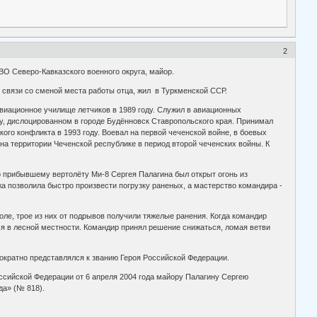
2
ВО Северо-Кавказского военного округа, майор.
 связи со сменой места работы отца, жил в Туркменской ССР.
иационное училище летчиков в 1989 году. Служил в авиационных
ку, дислоцированном в городе Будённовск Ставропольского края. Принимал
кого конфликта в 1993 году. Воевал на первой чеченской войне, в боевых
 на территории Чеченской республике в период второй чеченских войны. К
о прибывшему вертолёту Ми-8 Сергея Палагина был открыт огонь из
а позволила быстро произвести погрузку раненых, а мастерство командира -
оле, трое из них от подрывов получили тяжелые ранения. Когда командир
ся в лесной местности. Командир принял решение снижаться, ломая ветви
гократно представлялся к званию Героя Российской Федерации.
ссийской Федерации от 6 апреля 2004 года майору Палагину Сергею
да» (№ 818).