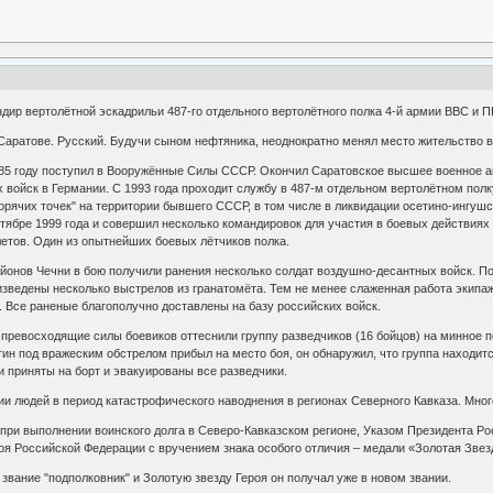
дир вертолётной эскадрильи 487-го отдельного вертолётного полка 4-й армии ВВС и П
 Саратове. Русский. Будучи сыном нефтяника, неоднократно менял место жительство в
85 году поступил в Вооружённые Силы СССР. Окончил Саратовское высшее военное ав
 войск в Германии. С 1993 года проходит службу в 487-м отдельном вертолётном пол
горячих точек" на территории бывшего СССР, в том числе в ликвидации осетино-ингушс
ентябре 1999 года и совершил несколько командировок для участия в боевых действиях
етов. Один из опытнейших боевых лётчиков полка.
айонов Чечни в бою получили ранения несколько солдат воздушно-десантных войск. П
изведены несколько выстрелов из гранатомёта. Тем не менее слаженная работа экипаж
 Все раненые благополучно доставлены на базу российских войск.
 превосходящие силы боевиков оттеснили группу разведчиков (16 бойцов) на минное п
ин под вражеским обстрелом прибыл на место боя, он обнаружил, что группа находит
 приняты на борт и эвакуированы все разведчики.
ии людей в период катастрофического наводнения в регионах Северного Кавказа. Мно
при выполнении воинского долга в Северо-Кавказском регионе, Указом Президента Ро
оя Российской Федерации с вручением знака особого отличия – медали «Золотая Звез
звание "подполковник" и Золотую звезду Героя он получал уже в новом звании.