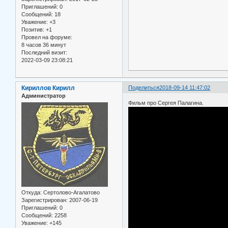
Приглашений:
0
Сообщений:
18
Уважение:
+3
Позитив:
+1
Провел на форуме:
8 часов 36 минут
Последний визит:
2022-03-09 23:08:21
Кириллов Кирилл
Поделиться
2018-09-14 11:47:02
Администратор
Фильм про Сергея Палагина.
Откуда:
Сертолово-Агалатово
Зарегистрирован
: 2007-06-19
Приглашений:
0
Сообщений:
2258
Уважение:
+145