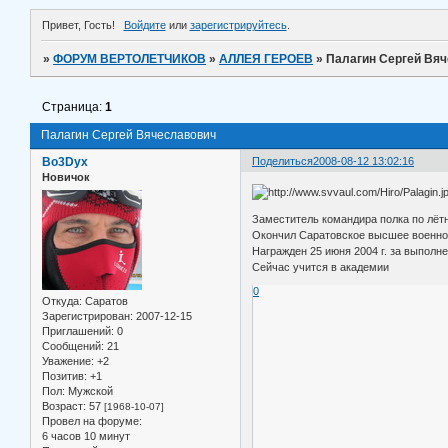
Привет, Гость!
Войдите
или
зарегистрируйтесь
.
»
ФОРУМ ВЕРТОЛЕТЧИКОВ
»
АЛЛЕЯ ГЕРОЕВ
»
Палагин Сергей Вя
Страница:
1
Палагин Сергей Вячеславович
Bo3Dyx
Поделиться
2008-08-12 13:02:16
Новичок
Заместитель командира полка по лётн
Окончил Саратовское высшее военное
Награжден 25 июня 2004 г. за выполн
Cейчас учится в академии
0
Откуда:
Саратов
Зарегистрирован
: 2007-12-15
Приглашений:
0
Сообщений:
21
Уважение:
+2
Позитив:
+1
Пол:
Мужской
Возраст:
57
[1968-10-07]
Провел на форуме:
6 часов 10 минут