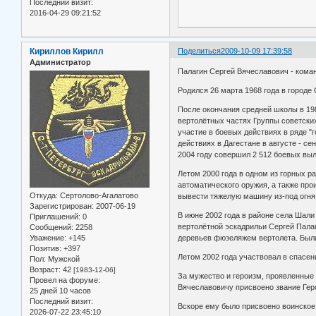
Последний визит:
2016-04-29 09:21:52
Кириллов Кирилл
Поделиться
2009-10-09 17:39:58
Администратор
Палагин Сергей Вячеславович - коман
Родился 26 марта 1968 года в городе
После окончания средней школы в 19
вертолётных частях Группы советских
участие в боевых действиях в ряде "
действиях в Дагестане в августе - с
2004 году совершил 2 512 боевых выл
Летом 2000 года в одном из горных р
автоматического оружия, а также про
Откуда:
Сертолово-Агалатово
вывести тяжелую машину из-под огня.
Зарегистрирован
: 2007-06-19
В июне 2002 года в районе села Шали
Приглашений:
0
вертолётной эскадрильи Сергей Палаг
Сообщений:
2258
Уважение:
+145
деревьев фюзеляжем вертолета. Были
Позитив:
+397
Летом 2002 года участвовал в спасен
Пол:
Мужской
Возраст:
42
[1983-12-06]
За мужество и героизм, проявленные 
Провел на форуме:
Вячеславовичу присвоено звание Гер
25 дней 10 часов
Последний визит:
Вскоре ему было присвоено воинское 
2026-07-22 23:45:10