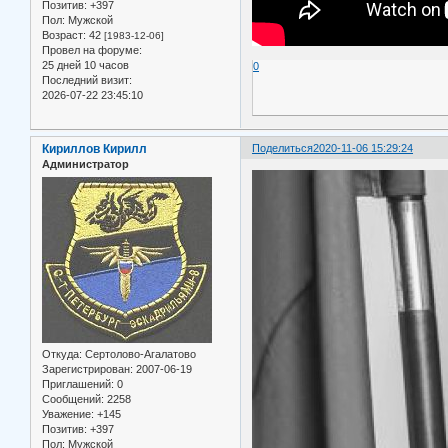
Позитив:
+397
Пол:
Мужской
Возраст:
42
[1983-12-06]
Провел на форуме:
25 дней 10 часов
0
Последний визит:
2026-07-22 23:45:10
Кириллов Кирилл
Поделиться
2020-11-06 15:29:24
Администратор
Откуда:
Сертолово-Агалатово
Зарегистрирован
: 2007-06-19
Приглашений:
0
Сообщений:
2258
Уважение:
+145
Позитив:
+397
Пол:
Мужской