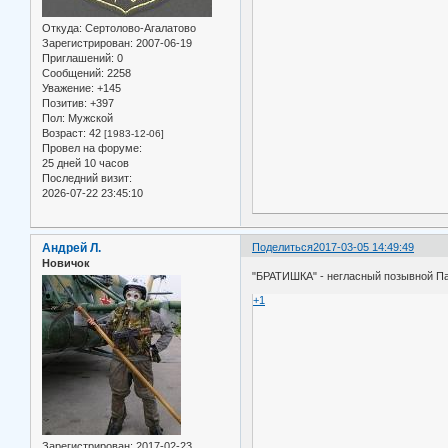
Откуда:
Сертолово-Агалатово
Зарегистрирован
: 2007-06-19
Приглашений:
0
Сообщений:
2258
Уважение:
+145
Позитив:
+397
Пол:
Мужской
Возраст:
42
[1983-12-06]
Провел на форуме:
25 дней 10 часов
Последний визит:
2026-07-22 23:45:10
Андрей Л.
Поделиться
2017-03-05 14:49:49
Новичок
"БРАТИШКА" - негласный позывной Па
+1
Зарегистрирован
: 2017-02-23