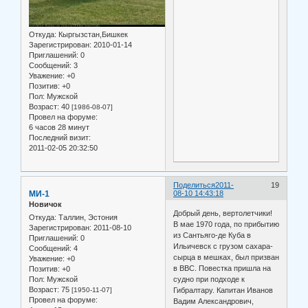
Откуда:
Кыргызстан,Бишкек
Зарегистрирован
: 2010-01-14
Приглашений:
0
Сообщений:
3
Уважение:
+0
Позитив:
+0
Пол:
Мужской
Возраст:
40
[1986-08-07]
Провел на форуме:
6 часов 28 минут
Последний визит:
2011-02-05 20:32:50
Поделиться
2011-
19
МИ-1
08-10 14:43:18
Новичок
Добрый день, вертолетчики!
Откуда:
Таллин, Эстония
В мае 1970 года, по прибытию
Зарегистрирован
: 2011-08-10
из Сантьяго-де Куба в
Приглашений:
0
Ильичевск с грузом сахара-
Сообщений:
4
сырца в мешках, был призван
Уважение:
+0
в ВВС. Повестка пришла на
Позитив:
+0
Пол:
Мужской
судно при подходе к
Возраст:
75
[1950-11-07]
Гибралтару. Капитан Иванов
Провел на форуме:
Вадим Александрович,