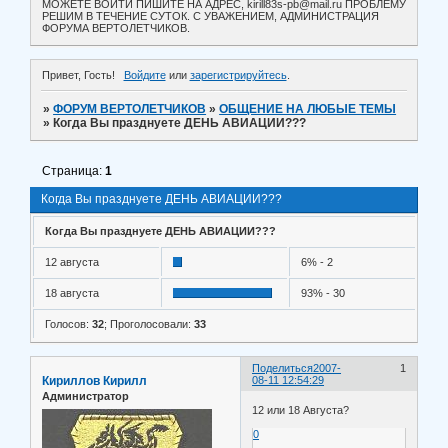
МОЖЕТЕ ВОЙТИ ПИШИТЕ НА АДРЕС, kirill83s-pb@mail.ru ПРОБЛЕМУ
РЕШИМ В ТЕЧЕНИЕ СУТОК. С УВАЖЕНИЕМ, АДМИНИСТРАЦИЯ
ФОРУМА ВЕРТОЛЕТЧИКОВ.
Привет, Гость!
Войдите
или
зарегистрируйтесь
.
»
ФОРУМ ВЕРТОЛЕТЧИКОВ
»
ОБЩЕНИЕ НА ЛЮБЫЕ ТЕМЫ
»
Когда Вы празднуете ДЕНЬ АВИАЦИИ???
Страница:
1
Когда Вы празднуете ДЕНЬ АВИАЦИИ???
Когда Вы празднуете ДЕНЬ АВИАЦИИ???
12 августа
6% - 2
18 августа
93% - 30
Голосов:
32
;
Проголосовали:
33
Поделиться
2007-
1
Кириллов Кирилл
08-11 12:54:29
Администратор
12 или 18 Августа?
0