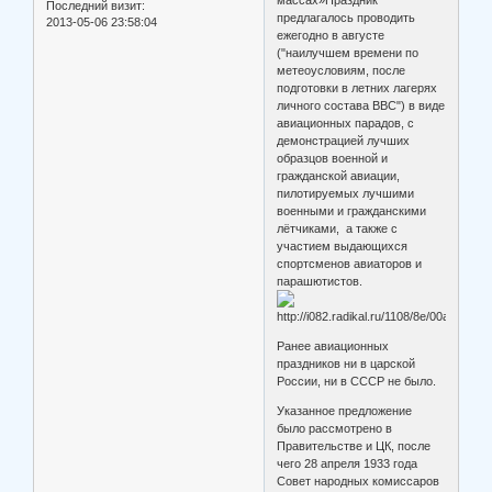
массах»Праздник
Последний визит:
предлагалось проводить
2013-05-06 23:58:04
ежегодно в августе
("наилучшем времени по
метеоусловиям, после
подготовки в летних лагерях
личного состава ВВС") в виде
авиационных парадов, с
демонстрацией лучших
образцов военной и
гражданской авиации,
пилотируемых лучшими
военными и гражданскими
лётчиками, а также с
участием выдающихся
спортсменов авиаторов и
парашютистов.
Ранее авиационных
праздников ни в царской
России, ни в СССР не было.
Указанное предложение
было рассмотрено в
Правительстве и ЦК, после
чего 28 апреля 1933 года
Совет народных комиссаров