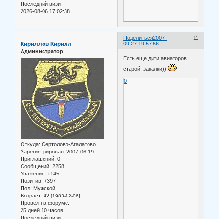
Последний визит:
2026-08-06 17:02:38
Поделиться
2007-
11
Кириллов Кирилл
09-27 19:57:56
Администратор
Есть еще дити авиаторов
старой закалки))
0
Откуда:
Сертолово-Агалатово
Зарегистрирован
: 2007-06-19
Приглашений:
0
Сообщений:
2258
Уважение:
+145
Позитив:
+397
Пол:
Мужской
Возраст:
42
[1983-12-06]
Провел на форуме:
25 дней 10 часов
Последний визит: