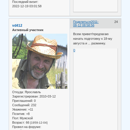
Последний визит:
2022-12-19 03:01:58
Поделиться
2011-
24
vd412
08-12 08:58:56
Активный участник
Всем привет!предлагаю
начать подготовку к 18-му
августа и ... разминку.
0
Откуда:
Ярославль
Зарегистрирован
: 2010-03-12
Приглашений:
0
Сообщений:
232
Уважение:
+11
Позитив:
+8
Пол:
Мужской
Возраст:
66
[1959-12-04]
Провел на форуме: