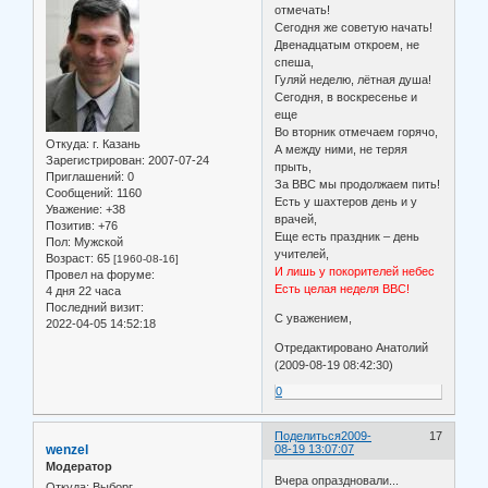
отмечать!
Сегодня же советую начать!
Двенадцатым откроем, не
спеша,
Гуляй неделю, лётная душа!
Сегодня, в воскресенье и
еще
Во вторник отмечаем горячо,
Откуда:
г. Казань
А между ними, не теряя
Зарегистрирован
: 2007-07-24
прыть,
Приглашений:
0
За ВВС мы продолжаем пить!
Сообщений:
1160
Есть у шахтеров день и у
Уважение:
+38
врачей,
Позитив:
+76
Еще есть праздник – день
Пол:
Мужской
учителей,
Возраст:
65
[1960-08-16]
И лишь у покорителей небес
Провел на форуме:
Есть целая неделя ВВС!
4 дня 22 часа
Последний визит:
С уважением,
2022-04-05 14:52:18
Отредактировано Анатолий
(2009-08-19 08:42:30)
0
Поделиться
2009-
17
wenzel
08-19 13:07:07
Модератор
Вчера опраздновали...
Откуда:
Выборг