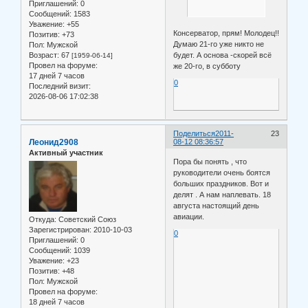
Приглашений:
0
Сообщений:
1583
Уважение:
+55
Консерватор, прям! Молодец!!
Позитив:
+73
Думаю 21-го уже никто не
Пол:
Мужской
Возраст:
67
будет. А основа -скорей всё
[1959-06-14]
Провел на форуме:
же 20-го, в субботу
17 дней 7 часов
0
Последний визит:
2026-08-06 17:02:38
Поделиться
2011-
23
Леонид2908
08-12 08:36:57
Активный участник
Пора бы понять , что
руководители очень боятся
больших праздников. Вот и
делят . А нам наплевать. 18
августа настоящий день
авиации.
Откуда:
Советский Союз
Зарегистрирован
: 2010-10-03
0
Приглашений:
0
Сообщений:
1039
Уважение:
+23
Позитив:
+48
Пол:
Мужской
Провел на форуме:
18 дней 7 часов