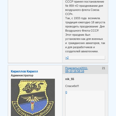
СССР принял постановление
№ 859 «О праздновании дня
воздушного флота Союза
ССР».
Так, с 1933 года возникла
традиция ежегодно 18 августа
проводить празднование Дня
Воздушного Флота СССР.
Этот праздник был
установлен как для военных
и гражданских авиаторов, так
и для разработчиков и
создателей авиатехники.
+2
Поделиться
2011-
21
Кириллов Кирилл
08-10 16:58:16
Администратор
nik_55
Спасибо!!!
0