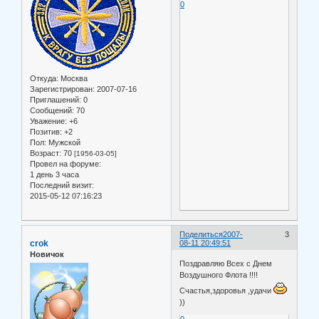
0
Откуда:
Москва
Зарегистрирован
: 2007-07-16
Приглашений:
0
Сообщений:
70
Уважение:
+6
Позитив:
+2
Пол:
Мужской
Возраст:
70
[1956-03-05]
Провел на форуме:
1 день 3 часа
Последний визит:
2015-05-12 07:16:23
Поделиться
2007-
3
crok
08-11 20:49:51
Новичок
Поздравляю Всех с Днем
Воздушного Флота !!!!
Счастья,здоровья ,удачи
))