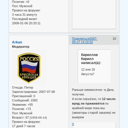
Позитив:
+0
Пол:
Мужской
Провел на форуме:
3 часа 31 минуту
Последний визит:
2008-01-06 20:20:11
Поделиться
2007-
10
Arkan
09-27 14:19:32
Модератор
Кириллов
Кирилл
написал(а):
12 или 18
Августа?
Откуда:
Питер
Раньше ежемесячно -в День
Зарегистрирован
: 2007-07-08
получки.
Приглашений:
0
А если серъёзно, то
12 число
Сообщений:
1583
вряд ли приживётся
по
Уважение:
+55
крайней мере пока мы
Позитив:
+73
(авиаторы старой закалки) не
Пол:
Мужской
вымрем
Возраст:
67
[1959-06-14]
Провел на форуме:
0
17 дней 7 часов