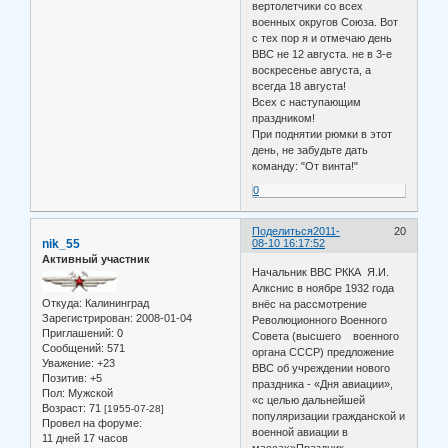
вертолетчики со всех
военных округов Союза. Вот
с тех пор я и отмечаю день
ВВС не 12 августа. не в 3-е
воскресенье августа, а
всегда 18 августа!
Всех с наступающим
праздником!
При поднятии рюмки в этот
день, не забудьте дать
команду: "От винта!"
0
Поделиться
2011-
20
nik_55
08-10 16:17:52
Активный участник
Начальник ВВС РККА Я.И.
Алкснис в ноябре 1932 года
Откуда:
Калининград
внёс на рассмотрение
Зарегистрирован
: 2008-01-04
Революционного Военного
Приглашений:
0
Совета (высшего военного
Сообщений:
571
органа СССР) предложение
Уважение:
+23
ВВС об учреждении нового
Позитив:
+5
праздника - «Дня авиации»,
Пол:
Мужской
«с целью дальнейшей
Возраст:
71
[1955-07-28]
популяризации гражданской и
Провел на форуме:
военной авиации в
11 дней 17 часов