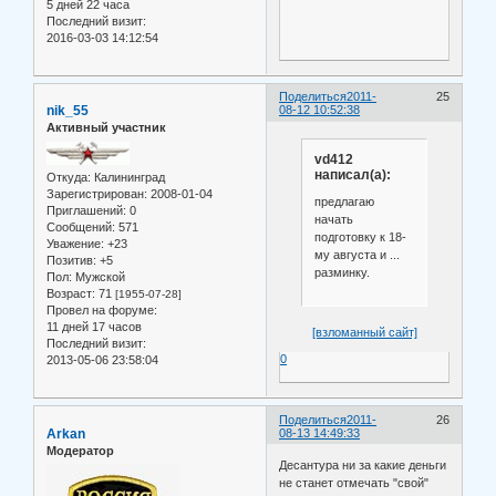
5 дней 22 часа
Последний визит:
2016-03-03 14:12:54
Поделиться
2011-
25
nik_55
08-12 10:52:38
Активный участник
vd412
написал(а):
Откуда:
Калининград
Зарегистрирован
: 2008-01-04
предлагаю
Приглашений:
0
начать
Сообщений:
571
подготовку к 18-
Уважение:
+23
му августа и ...
Позитив:
+5
разминку.
Пол:
Мужской
Возраст:
71
[1955-07-28]
Провел на форуме:
11 дней 17 часов
[взломанный сайт]
Последний визит:
0
2013-05-06 23:58:04
Поделиться
2011-
26
Arkan
08-13 14:49:33
Модератор
Десантура ни за какие деньги
не станет отмечать "свой"