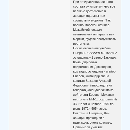
При поздравлении личного
состава он отметил, что все
великие достижения в
авиации сделаны при
содействии моряков. Так,
военно-морской офицер
Можайский, создал
летательный аппарат, а вы-
моряки, будете обслуживать
вертолеты.
После окончания учебки-
Сызрань-СВВАУЛ-вч 15566-2
эскадрилья-1 звено-1экипаж.
Командир полка
подполковник Демендеев,
командир эскадрильи майор
Евсеев, командир звена
капитан Базаров Алексей
Федорович (впоследствии
генерал),коиандир экипажа
лейтенант Корень. Механик
вертолета МИ-1. Бортовой №
43. Налет с ноября 1970 по
июнь 1972 - 595 часов.
Вот там, в Сызрани, Дни
авиации проходили с
размахом, очень красиво.
Принимали участие