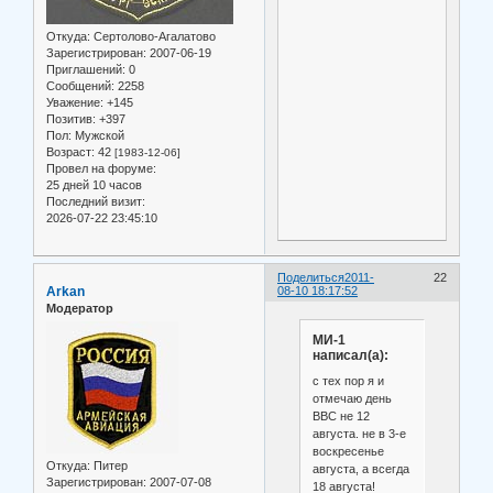
Откуда:
Сертолово-Агалатово
Зарегистрирован
: 2007-06-19
Приглашений:
0
Сообщений:
2258
Уважение:
+145
Позитив:
+397
Пол:
Мужской
Возраст:
42
[1983-12-06]
Провел на форуме:
25 дней 10 часов
Последний визит:
2026-07-22 23:45:10
Поделиться
2011-
22
Arkan
08-10 18:17:52
Модератор
МИ-1
написал(а):
с тех пор я и
отмечаю день
ВВС не 12
августа. не в 3-е
воскресенье
Откуда:
Питер
августа, а всегда
Зарегистрирован
: 2007-07-08
18 августа!