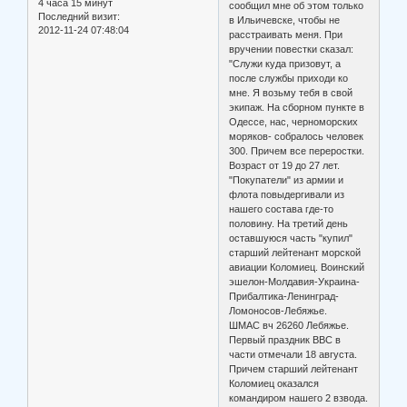
4 часа 15 минут
сообщил мне об этом только
Последний визит:
в Ильичевске, чтобы не
2012-11-24 07:48:04
расстраивать меня. При
вручении повестки сказал:
"Служи куда призовут, а
после службы приходи ко
мне. Я возьму тебя в свой
экипаж. На сборном пункте в
Одессе, нас, черноморских
моряков- собралось человек
300. Причем все переростки.
Возраст от 19 до 27 лет.
"Покупатели" из армии и
флота повыдергивали из
нашего состава где-то
половину. На третий день
оставшуюся часть "купил"
старший лейтенант морской
авиации Коломиец. Воинский
эшелон-Молдавия-Украина-
Прибалтика-Ленинград-
Ломоносов-Лебяжье.
ШМАС вч 26260 Лебяжье.
Первый праздник ВВС в
части отмечали 18 августа.
Причем старший лейтенант
Коломиец оказался
командиром нашего 2 взвода.