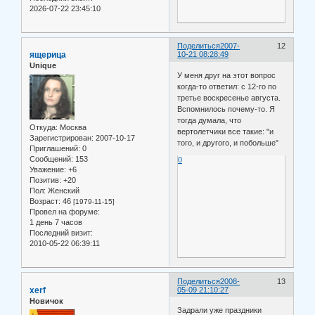
2026-07-22 23:45:10
Поделиться
2007-
12
ящерица
10-21 08:28:49
Unique
У меня друг на этот вопрос
когда-то ответил: с 12-го по
третье воскресенье августа.
Вспомнилось почему-то. Я
тогда думала, что
Откуда:
Москва
вертолетчики все такие: "и
Зарегистрирован
: 2007-10-17
того, и другого, и побольше"
Приглашений:
0
Сообщений:
153
0
Уважение:
+6
Позитив:
+20
Пол:
Женский
Возраст:
46
[1979-11-15]
Провел на форуме:
1 день 7 часов
Последний визит:
2010-05-22 06:39:11
Поделиться
2008-
13
xerf
05-09 21:10:27
Новичок
Задрали уже праздники