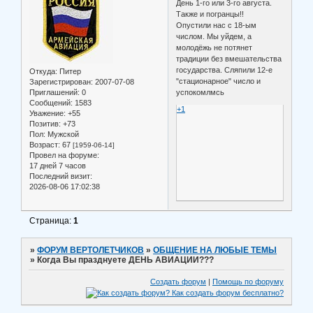
День 1-го или 3-го августа.
Также и погранцы!!
Опустили нас с 18-ым
числом. Мы уйдем, а
молодёжь не потянет
традиции без вмешательства
государства. Сляпили 12-е
Откуда:
Питер
"стационарное" число и
Зарегистрирован
: 2007-07-08
Приглашений:
0
успокомлмсь
Сообщений:
1583
+1
Уважение:
+55
Позитив:
+73
Пол:
Мужской
Возраст:
67
[1959-06-14]
Провел на форуме:
17 дней 7 часов
Последний визит:
2026-08-06 17:02:38
Страница:
1
»
ФОРУМ ВЕРТОЛЕТЧИКОВ
»
ОБЩЕНИЕ НА ЛЮБЫЕ ТЕМЫ
»
Когда Вы празднуете ДЕНЬ АВИАЦИИ???
Создать форум
|
Помощь по форуму