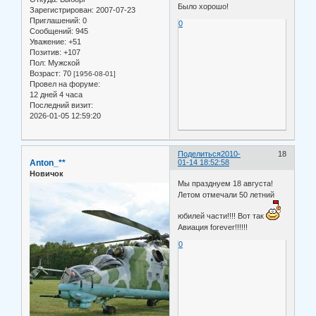
Было хорошо!
Зарегистрирован
: 2007-07-23
Приглашений:
0
0
Сообщений:
945
Уважение:
+51
Позитив:
+107
Пол:
Мужской
Возраст:
70
[1956-08-01]
Провел на форуме:
12 дней 4 часа
Последний визит:
2026-01-05 12:59:20
Поделиться
2010-
18
Anton_**
01-14 18:52:58
Новичок
Мы празднуем 18 августа!
Летом отмечали 50 летний
юбилей части!!!! Вот так
Авиация forever!!!!!!
0