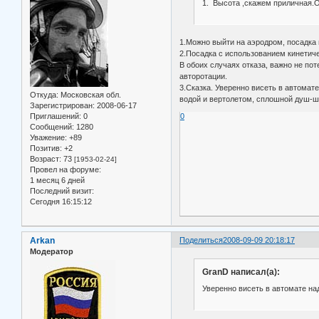
1. Высота ,скажем приличная.О
1.Можно выйти на аэродром, посадка
2.Посадка с использованием кинетиче
В обоих случаях отказа, важно не п
авторотации.
3.Сказка. Уверенно висеть в автомат
Откуда:
Московская обл.
водой и вертолетом, сплошной душ-ш
Зарегистрирован
: 2008-06-17
0
Приглашений:
0
Сообщений:
1280
Уважение:
+89
Позитив:
+2
Возраст:
73
[1953-02-24]
Провел на форуме:
1 месяц 6 дней
Последний визит:
Сегодня 16:15:12
Arkan
Поделиться
2008-09-09 20:18:17
Модератор
GranD написал(а):
Уверенно висеть в автомате на