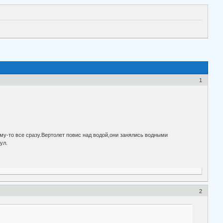
1
му-то все сразу.Вертолет повис над водой,они занялись водными
ул.
2