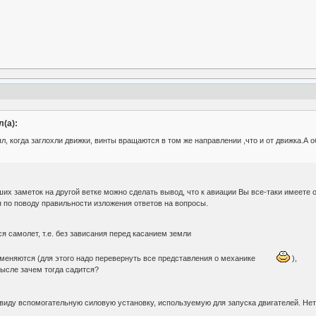
(а):
ял, когда заглохли движки, винты вращаются в том же направлении ,что и от движка.
их заметок на другой ветке можно сделать вывод, что к авиации Вы все-таки имеете 
 по поводу правильности изложения ответов на вопросы.
тся самолет, т.е. без зависания перед касанием земли
 меняются (для этого надо перевернуть все представления о механике
),
смысле зачем тогда садится?
виду вспомогательную силовую установку, используемую для запуска двигателей. Нет,