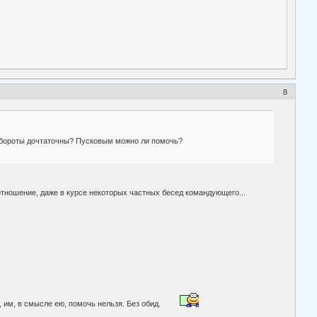
8
А обороты дочтаточны? Пусковым можно ли помочь?
отношение, даже в курсе некоторых частных бесед командующего...
 им, в смысле ею, помочь нельзя. Без обид.