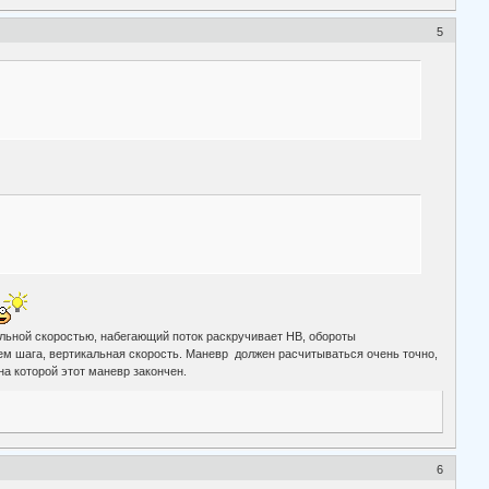
5
ельной скоростью, набегающий поток раскручивает НВ, обороты
м шага, вертикальная скорость. Маневр должен расчитываться очень точно,
на которой этот маневр закончен.
6