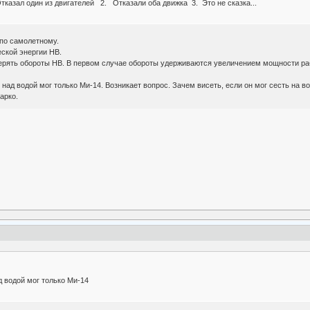
тказал один из двигателей 2. Отказали оба движка 3. Это не сказка...
 по самолетному.
ской энергии НВ.
отерять обороты НВ. В первом случае обороты удерживаются увеличением мощности 
е над водой мог только Ми-14. Возникает вопрос. Зачем висеть, если он мог сесть на
арко.
д водой мог только Ми-14