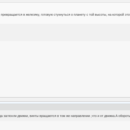
 превращается в железяку, готовую стукнуться о планету с той высоты, на которой это
гда заглохли движки, винты вращаются в том же направлении ,что и от движка.А обор