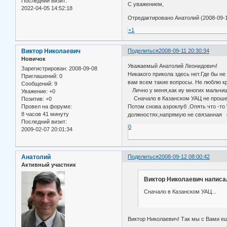
Последний визит:
С уважением,
2022-04-05 14:52:18
Отредактировано Анатолий (2008-09-1
+1
Виктор Николаевич
Поделиться
2008-09-11 20:30:34
Новичок
Уважаемый Анатолий Леонидович!
Зарегистрирован
: 2008-09-08
Никакого прикола здесь нет.Где бы н
Приглашений:
0
вам всем такие вопросы. Не люблю кр
Сообщений:
9
Лично у меня,как иу многих мальчише
Уважение:
+0
Сначало в Казанском УАЦ не прошел
Позитив:
+0
Потом снова аэроклуб .Опять что -то
Провел на форуме:
8 часов 41 минуту
должностях,напрямую не связанная 
Последний визит:
0
2009-02-07 20:01:34
Анатолий
Поделиться
2008-09-12 08:00:42
Активный участник
Виктор Николаевич написал
Сначало в Казанском УАЦ...
Виктор Николаевич! Так мы с Вами ещ