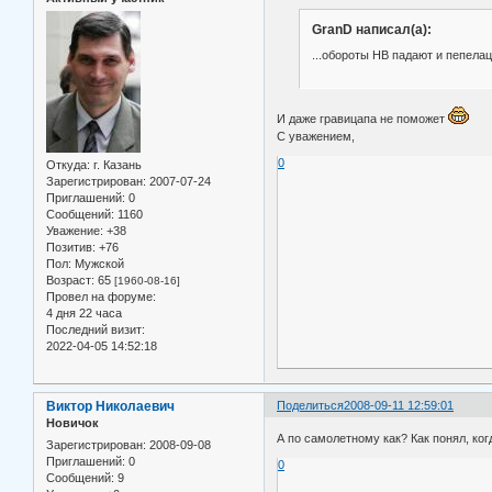
GranD написал(а):
...обороты НВ падают и пепелац
И даже гравицапа не поможет
С уважением,
0
Откуда:
г. Казань
Зарегистрирован
: 2007-07-24
Приглашений:
0
Сообщений:
1160
Уважение:
+38
Позитив:
+76
Пол:
Мужской
Возраст:
65
[1960-08-16]
Провел на форуме:
4 дня 22 часа
Последний визит:
2022-04-05 14:52:18
Виктор Николаевич
Поделиться
2008-09-11 12:59:01
Новичок
А по самолетному как? Как понял, ко
Зарегистрирован
: 2008-09-08
Приглашений:
0
0
Сообщений:
9