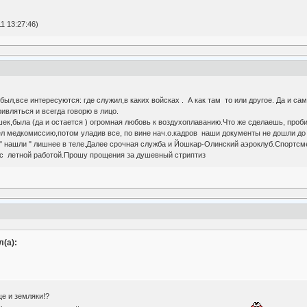
1 13:27:46)
е был,все интересуются: где служил,в каких войсках . А как там то или другое. Да и
ивляться и всегда говорю в лицо.
к,была (да и остается ) огромная любовь к воздухоплаванию.Что же сделаешь, пробит
 медкомиссию,потом уладив все, по вине нач.о.кадров наши документы не дошли до
 " нашли " лишнее в теле.Далее срочная служба и Йошкар-Олинский аэроклуб.Спортсм
с летной работой.Прошу прощения за душевный стриптиз
(а):
е и земляки!?