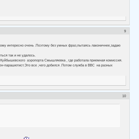
9
 самому интересно очень .Поэтому без умных фраз,пытаясь лаконичнее,задаю
ься так и не удалось.
 Куйбышевского аэропорта Смышляевка , где работала приемная комиссия.
ен-парашютист.Это все ,чего добился .Потом служба в ВВС на разных
10