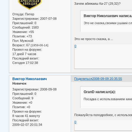
Зачем абижаиш Ка-27 (29,32)?
Откуда:
Питер
Виктор Николаевич написал
Зарегистрирован
: 2007-07-08
Это не сказка,своими ушами с
Приглашений:
0
Сообщений:
1583
Уважение:
+55
Позитив:
+73
Это не просто сказка, а ...
Пол:
Мужской
Возраст:
67
[1959-06-14]
0
Провел на форуме:
17 дней 7 часов
Последний визит:
Сегодня 17:02:38
Виктор Николаевич
Поделиться
2008-09-09 20:35:55
Новичок
Зарегистрирован
: 2008-09-08
GranD написал(а):
Приглашений:
0
Сообщений:
9
Посадка с использованием кине
Уважение:
+0
Позитив:
+0
Провел на форуме:
Пожалуйста поподробнее, с использо
8 часов 41 минуту
Последний визит:
0
2009-02-07 20:01:34