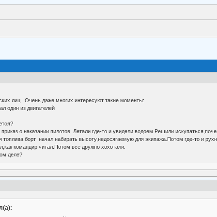
ких лиц .Очень даже многих интересуют такие моменты:
л один из двигателей
ется?
приказ о наказании пилотов. Летали где-то и увидели водоем.Решили искупаться,поче
 топлива борт начал набирать высоту,недосягаемую для экипажа.Потом где-то и рухн
как командир читал.Потом все дружно хохотали.
ом деле?
(а):