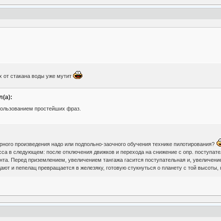
Их от стакана воды уже мутит
(а):
пользованием простейших фраз.
урного произведения надо или подпольно-заочного обучения технике пилотирования?
сса в следующем: после отключения движков и перехода на снижение с опр. поступат
та. Перед приземлением, увеличением тангажа гасится поступательная и, увеличение
дают и пепелац превращается в железяку, готовую стукнуться о планету с той высоты, 