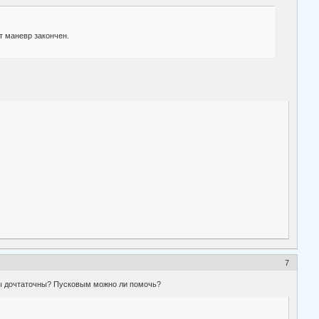
т маневр закончен.
7
оты дочтаточны? Пусковым можно ли помочь?