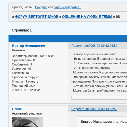
Привет, Гость!
Войдите
или
зарегистрируйтесь
.
»
ФОРУМ ВЕРТОЛЕТЧИКОВ
»
ОБЩЕНИЕ НА ЛЮБЫЕ ТЕМЫ
»
08
Страница:
1
08
Виктор Николаевич
Поделиться
2008-09-09 12:06:52
Новичок
Господа вертолетчики,шалом!
Зарегистрирован
: 2008-09-08
Есть интересный вопрос от гражданс
Приглашений:
0
1. Высота ,скажем приличная.Отказа
Сообщений:
9
2. Отказали оба движка
Уважение:
+0
Можно ли сажать борт,и как это дела
Позитив:
+0
Во время службы ,как то нам читали 
Провел на форуме:
8 часов 41 минуту
процедурами.По мере израсходования
Последний визит:
Это не сказка,своими ушами слышал,
2009-02-07 20:01:34
Может ли быть такой вариант на сам
0
GranD
Поделиться
2008-09-09 14:58:52
Активный участник
Виктор Николаевич написал