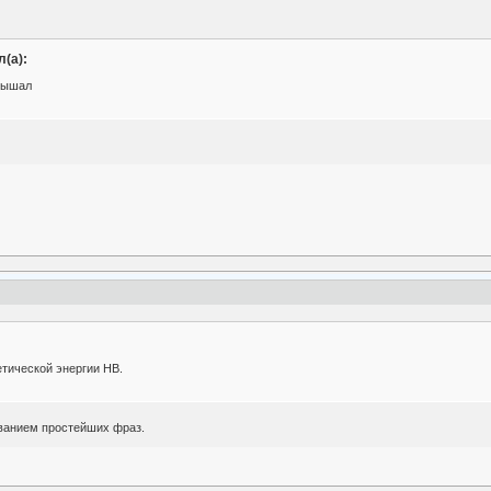
(а):
лышал
тической энергии НВ.
ванием простейших фраз.