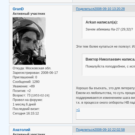
GranD
Поделиться
2008-09-10 13:20:28
Активный участник
Arkan написал(а):
Зачем абижаиш Ка-27 (29,32)?
Эти тем более купаться не полезут. 
Виктор Николаевич написал
Пожалуйста поподробнее, с ис
Откуда:
Московская обл.
Зарегистрирован
: 2008-06-17
Приглашений:
0
Сообщений:
1280
Уважение:
+89
Хорошо бы въехать, это для литерат
Позитив:
+2
Ежели из любопытства, то суть проце
Возраст:
73
[1953-02-24]
поддерживаются изменением шага вин
Провел на форуме:
т.к. в процессе оного опбороты НВ па
1 месяц 6 дней
Последний визит:
+1
Сегодня 16:15:12
Анатолий
Поделиться
2008-09-10 22:02:58
Активный участник