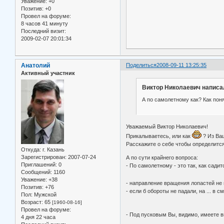
Уважение:
+0
Позитив:
+0
Провел на форуме:
8 часов 41 минуту
Последний визит:
2009-02-07 20:01:34
Анатолий
Поделиться
2008-09-11 13:25:35
Активный участник
Виктор Николаевич написал
А по самолетному как? Как пон
Уважаемый Виктор Николаевич!
Прикалываетесь, или как
? Из Ваш
Расскажите о себе чтобы определится
Откуда:
г. Казань
Зарегистрирован
: 2007-07-24
А по сути крайнего вопроса:
Приглашений:
0
- По самолетному - это так, как сади
Сообщений:
1160
Уважение:
+38
- направление вращения лопастей не
Позитив:
+76
- если б обороты не падали, на ... в 
Пол:
Мужской
Возраст:
65
[1960-08-16]
Провел на форуме:
- Под пусковым Вы, видимо, имеете в
4 дня 22 часа